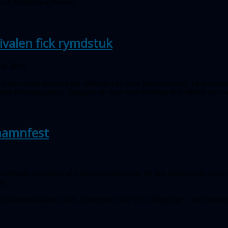
 och rymdfartsnyheterna.
valen fick rymdstuk
sti 2019
Som vanligt medverkade sällskapet på årets Malmöfestival, på barnomr
dra föreningsaktiva. Mängder av barn med föräldrar fick tillfälle att r
hamnfest
dverkade sällskapet på Limhamns hamnfest. På den närliggande scenen 
op.
h huvudsakligen soligt - men solen själv var väldigt lugn. Det hindrade 