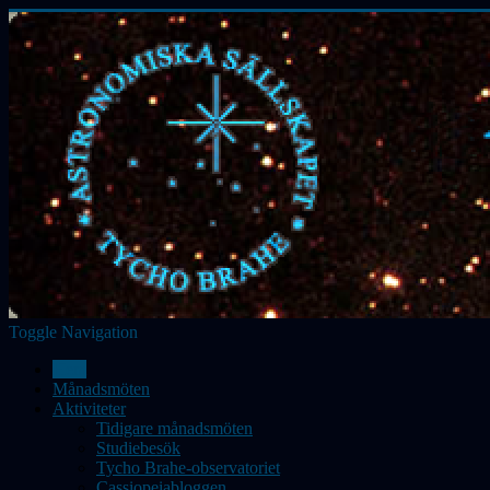
Toggle Navigation
Hem
Månadsmöten
Aktiviteter
Tidigare månadsmöten
Studiebesök
Tycho Brahe-observatoriet
Cassiopeiabloggen