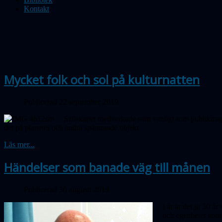
Kontakt
Mycket folk och sol på kulturnatten
Publicerad 22 september 2019
Sällskapet medverkade som vanligt som publikmagnet
det
på planeter och andra spännande objekt.
Läs mer...
Händelser som banade väg till månen
Publicerad 30 augusti 2019
I år är det ju 50 
och egenheter som 