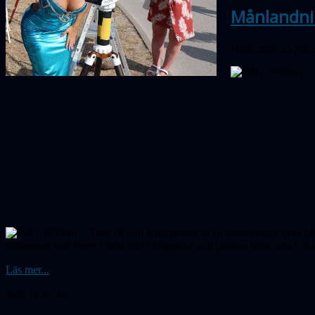
Månlandnin
Publicerad 25 juli
Den 19 juni arrangerade vi en astronomisk quiz på
Johansson och Peter Linde höll i frågandet och pannor lades ofta i dj
Läs mer...
Sida 16 av 46