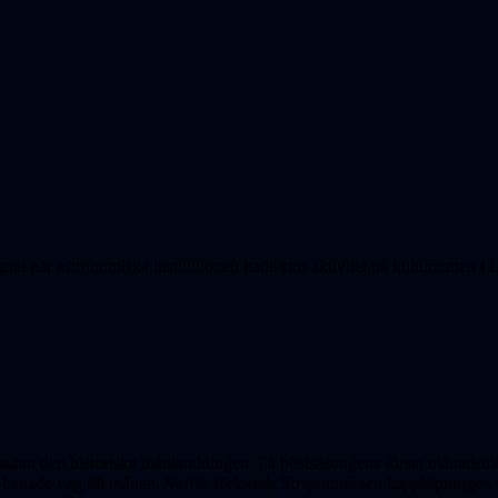
 när astronomiska institutionen hade stor aktivitet på kulturnatten i L
år sedan den historiska månlandningen. På höstsäsongens första månadsmö
banade väg till månen. Varför förlorade Sovjetunionen kapplöpningen ti