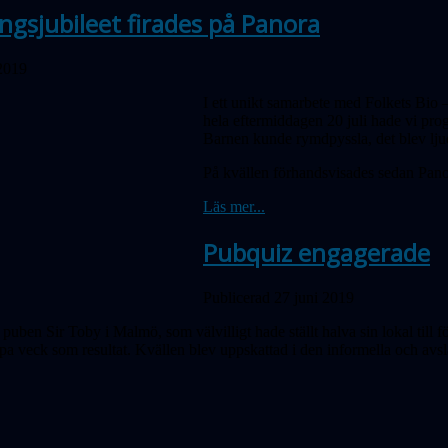
gsjubileet firades på Panora
 2019
I ett unikt samarbete med Folkets Bio
hela eftermiddagen 20 juli hade vi p
Barnen kunde rymdpyssla, det blev ljud
På kvällen förhandsvisades sedan Pano
Läs mer...
Pubquiz engagerade
Publicerad 27 juni 2019
 puben Sir Toby i Malmö, som välvilligt hade ställt halva sin lokal ti
upa veck som resultat. Kvällen blev uppskattad i den informella och av