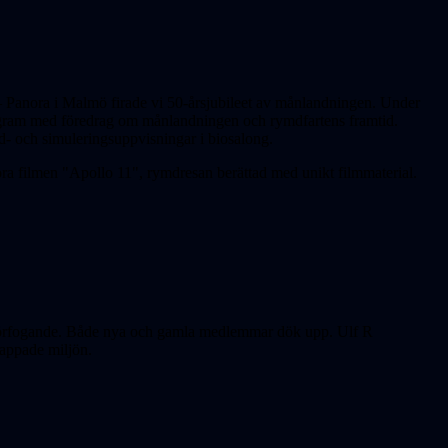
 – Panora i Malmö firade vi 50-årsjubileet av månlandningen. Under
rogram med föredrag om månlandningen och rymdfartens framtid.
- och simulerings­­uppvisningar i biosalong.
ra filmen "Apollo 11", rymdresan berättad med unikt filmmaterial.
ll förfogande. Både nya och gamla medlemmar dök upp. Ulf R
slappade miljön.