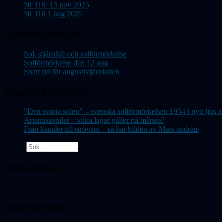
Nr 119: 15 nov 2025
Nr 118 1 aug 2025
Observatorienytt
Sol, stjärnfall och solförmörkelse
Solförmörkelse den 12 aug
Snart tid för augustistjärnfallen
Populär Astronomi
”Den svarta solen” – svenska solförmörkelsen 1954 i nytt lju
Artemisavtalet – vilka lagar gäller på månen?
Från kanaler till strövare – så har bilden av Mars ändrats
Sök ...
Medlemskap
Observatoriet