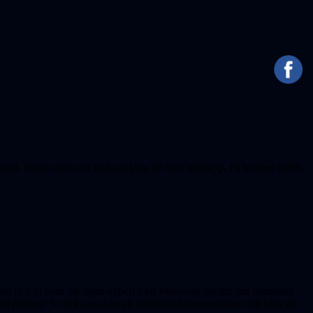
und. Solen sken och kön var lång till våra teleskop. På kvällen bjöds
te fick vi höra vår egen expert Leif Petersson berätta om händelser
ll månen? Vi fick också se ett solförmörkelsereportage och höra de