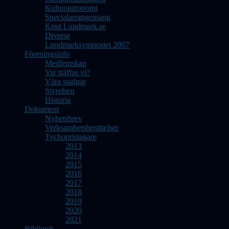
Kulturastronomi
Specialarrangemang
Knut Lundmark.se
Diverse
Lundmarksymposiet 2007
Föreningsinfo
Medlemskap
Var träffas vi?
Våra stadgar
Styrelsen
Historia
Dokument
Nyhetsbrev
Verksamhetsberättelser
Tychopristagare
2013
2014
2015
2016
2017
2018
2019
2020
2021
Bibliotek