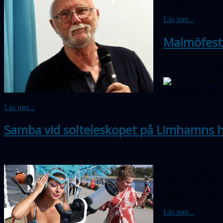
senaste astronomi-
Läs mer...
Malmöfesti
Publicerad 11 augu
tillsammans med an
Läs mer...
Samba vid solteleskopet på Limhamns 
Publicerad 28 juli 2019
Hela fyra dagar me
genom våra telesk
Vädret var varmt oc
Läs mer...