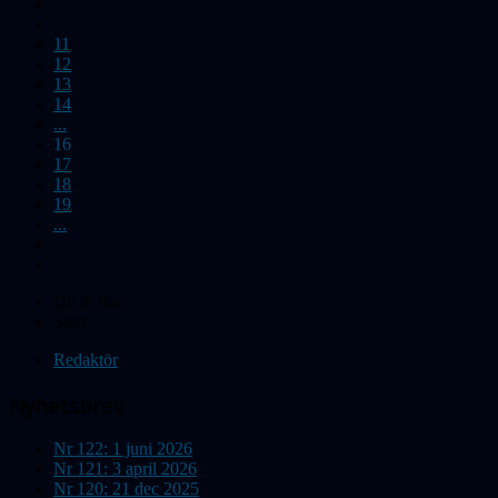
11
12
13
14
...
16
17
18
19
...
Du är här:
Start
Redaktör
Nyhetsbrev
Nr 122: 1 juni 2026
Nr 121: 3 april 2026
Nr 120: 21 dec 2025