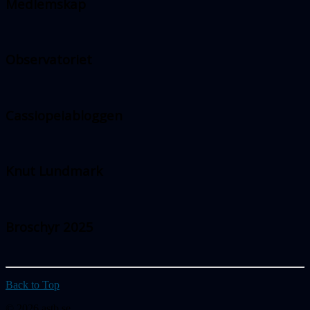
Medlemskap
Observatoriet
Cassiopeiabloggen
Knut Lundmark
Broschyr 2025
Back to Top
© 2026 astb.se