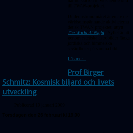
har nu skickat in vidstående bild
till
TWAN-
projektet.
Under astronomiåret är en av de
världsomspännande aktiviteterna
det sk TWAN projektet, uttytt
The World At Night
. Syftet är att
genom estetiska astrobilder fånga
jordiska och himmelska
sevärdheter på samma bild.
Läs mer...
Prof Birger
Schmitz: Kosmisk biljard och livets
utveckling
Publicerad 19 januari 2009
Torsdagen den 26 februari kl 19.00