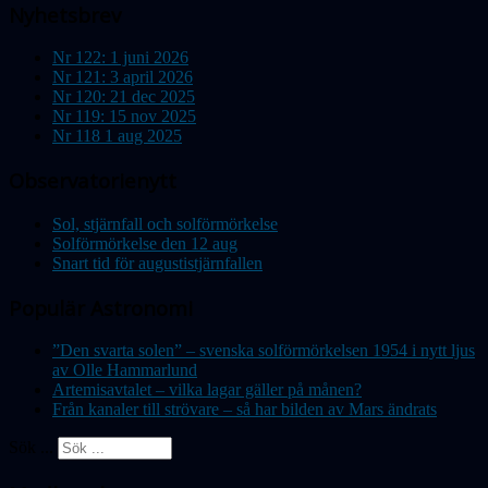
Nyhetsbrev
Nr 122: 1 juni 2026
Nr 121: 3 april 2026
Nr 120: 21 dec 2025
Nr 119: 15 nov 2025
Nr 118 1 aug 2025
Observatorienytt
Sol, stjärnfall och solförmörkelse
Solförmörkelse den 12 aug
Snart tid för augustistjärnfallen
Populär Astronomi
”Den svarta solen” – svenska solförmörkelsen 1954 i nytt ljus
av Olle Hammarlund
Artemisavtalet – vilka lagar gäller på månen?
Från kanaler till strövare – så har bilden av Mars ändrats
Sök ...