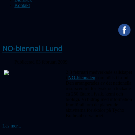
Kontakt
NO-biennal i Lund
Publicerad 03 februari 2009
2-3 februari medverkade sällskapet
i
NO-biennalen
som hölls i Lund.
Den arrangerades av det nationella
resurscentret för fysik och lockade
ca 250 lärare i fysik, kemi och
biologi. Vi bidrog med information
framförallt om de planerade
aktiviterna för skolor på Tycho
Brahe-observatoriet.
Läs mer...