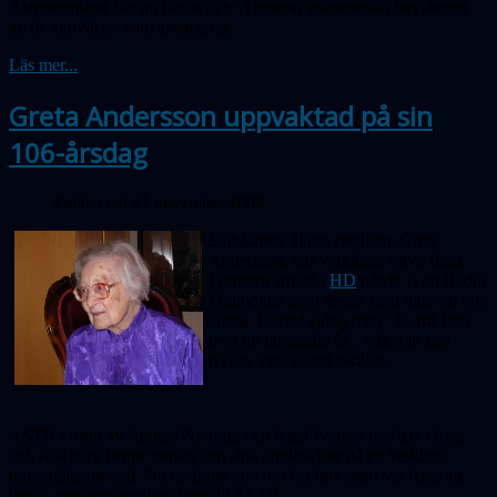
Astronomiåret har nu börjat och vi noterar massmedias bevakning
av de aktiviteter som arrangeras.
Läs mer...
Greta Andersson uppvaktad på sin
106-årsdag
Publicerad 21 november 2008
Sällskapets äldsta medlem, Greta
Andersson, har verkligen blivit firad.
Förutom artikel i
HD
hörde vi att Radio
Malmöhus gjort besök med intervju hos
Greta. Därvid sjöng man "Ja, må hon
leva uti hundrade år", vilket ju kan
tyckas vara något taktlöst...
ASTB i form av Anders Nyholm och Kjell Werner besökte Greta
och fick höra henne berätta om sina upplevelser på ett verkligt
underhållande sätt. Nu undrade hon om det inte snart var dags att
betala medlemsavgiften igen till ASTB.