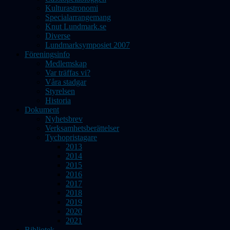
Kulturastronomi
Specialarrangemang
Knut Lundmark.se
Diverse
Lundmarksymposiet 2007
Föreningsinfo
Medlemskap
Var träffas vi?
Våra stadgar
Styrelsen
Historia
Dokument
Nyhetsbrev
Verksamhetsberättelser
Tychopristagare
2013
2014
2015
2016
2017
2018
2019
2020
2021
Bibliotek