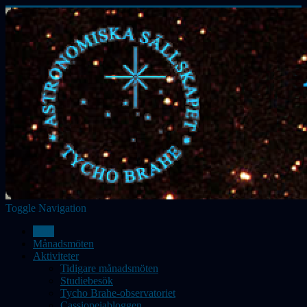
Toggle Navigation
Hem
Månadsmöten
Aktiviteter
Tidigare månadsmöten
Studiebesök
Tycho Brahe-observatoriet
Cassiopeiabloggen