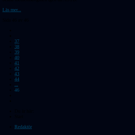
Läs mer...
Sida 46 av 46
37
38
39
40
41
42
43
44
...
46
Du är här:
Start
Redaktör