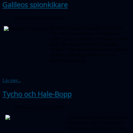
Galileos spionkikare
Publicerad 30 januari 2009
På årets första sammanträde den 29 jan
fick vi höra ett spännade föredrag om
Galileo av prof Bengt E Y Svensson med
titeln "Spionkikaren som förändrade
världen". Han betonade den stora roll som
Galileo spelat för framväxten av en
modern kosmologi.
Läs mer...
Tycho och Hale-Bopp
Publicerad 27 januari 2009
Sällskapets främste Tycho Brahe-
expert visar sig också vara en
framstående astrofotograf. Han