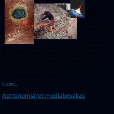
Är vårt öde
skrivet i
stjärnorna?
Det trodde i
alla fall
Tycho Brahe
när han
studerade
natthimlen
från Ven,
men det skulle dröja till vår tid innan några som helst belägg
för en sådan hypotes utvecklats. Kollisioner mellan
himlakroppar i asteroidbältet mellan Mars och Jupiter kan
nämligen ha varit avgörande för hur livet utvecklats på
jorden. Astronomiska sällskapet Tycho Brahe inbjuder
medlemmar och alla andra intresserade till medlemsmöte nr
358.
Fritt inträde (som vanligt).
Läs mer...
Astronomiåret mediabevakas
Publicerad 15 januari 2009