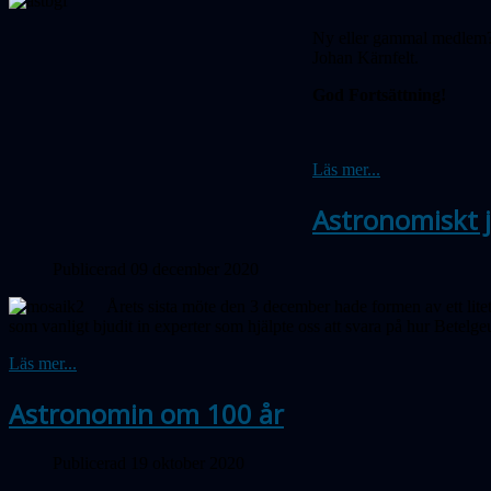
Ny eller gammal medlem? 
Johan Kärnfelt.
God Fortsättning!
Läs mer...
Astronomiskt 
Publicerad 09 december 2020
Årets sista möte den 3 december hade formen av ett lite
som vanligt bjudit in experter som hjälpte oss att svara på hur Betelge
Läs mer...
Astronomin om 100 år
Publicerad 19 oktober 2020