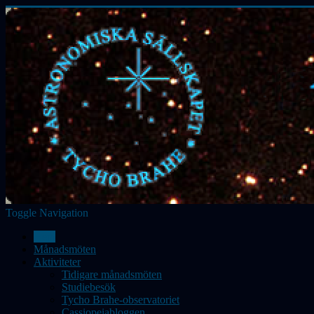
Toggle Navigation
Hem
Månadsmöten
Aktiviteter
Tidigare månadsmöten
Studiebesök
Tycho Brahe-observatoriet
Cassiopeiabloggen