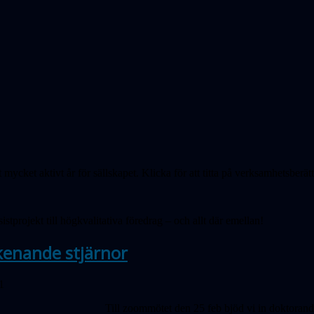
mycket aktivt år för sällskapet. Klicka för att titta på verksamhetsberätt
stprojekt till högkvalitativa föredrag – och allt där emellan!
kenande stjärnor
1
Till zoommötet den 25 feb bjöd vi in doktoran