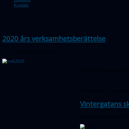
Kontakt
2020 års verksamhetsberättelse
Publicerad 18 mars 2021
2020 var trots pandemin ett 
Allt ifrån barn- och gymnasi
Vintergatans s
Publicerad 28 februari 202