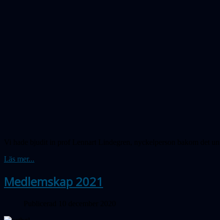
Vi hade bjudit in prof Lennart Lindegren, nyckelperson bakom det unik
Läs mer...
Medlemskap 2021
Publicerad 10 december 2020