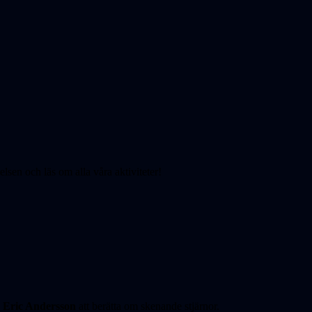
elsen och läs om alla våra aktiviteter!
d
Eric Andersson
att berätta om skenande stjärnor.