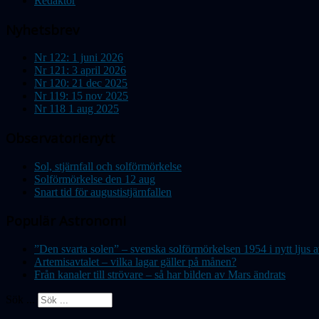
Redaktör
Nyhetsbrev
Nr 122: 1 juni 2026
Nr 121: 3 april 2026
Nr 120: 21 dec 2025
Nr 119: 15 nov 2025
Nr 118 1 aug 2025
Observatorienytt
Sol, stjärnfall och solförmörkelse
Solförmörkelse den 12 aug
Snart tid för augustistjärnfallen
Populär Astronomi
”Den svarta solen” – svenska solförmörkelsen 1954 i nytt lju
Artemisavtalet – vilka lagar gäller på månen?
Från kanaler till strövare – så har bilden av Mars ändrats
Sök ...