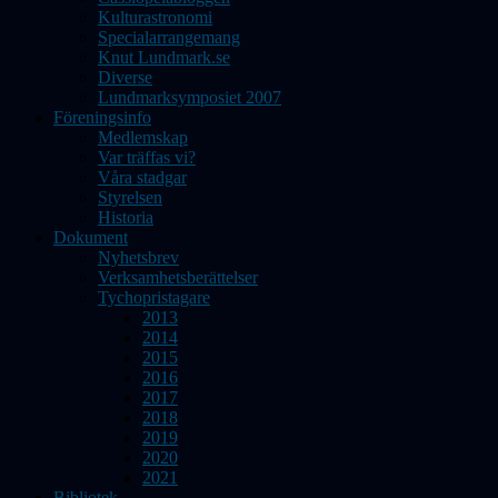
Kulturastronomi
Specialarrangemang
Knut Lundmark.se
Diverse
Lundmarksymposiet 2007
Föreningsinfo
Medlemskap
Var träffas vi?
Våra stadgar
Styrelsen
Historia
Dokument
Nyhetsbrev
Verksamhetsberättelser
Tychopristagare
2013
2014
2015
2016
2017
2018
2019
2020
2021
Bibliotek