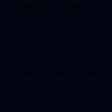
erkar ibland varandra så att någon stjärna våldsamt kastas iväg. Sådana
rgatan har utvecklats. Vi fick också en intervju med nya redaktören
a senaste nytt om marssonder och annan rymdfart.
 januari och vi träffades via Zoom på coronasäkert avstånd. Det blev
e astrobilder och vi fick höra om hur CCD-kameran använts historiskt
v avancerade amatörer.
enaste från datasläppet och om de nya upptäckter som möjliggörs.