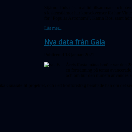
Stjärnor föds nästan alltid tillsammans och påv
s k skenstjärnor har konsekvenser för hur Vinte
för "Populär Astronomi", Katrin Ros, samt hör
Läs mer...
Nya data från Gaia
Publicerad 18 januari 2021
Årets första månadsmöte var den 28
en fort­sättning på temat avancerad
och om hur den numera användes a
a Gaiasatellit-projektet, och i ett kortföredrag berättade han om det s