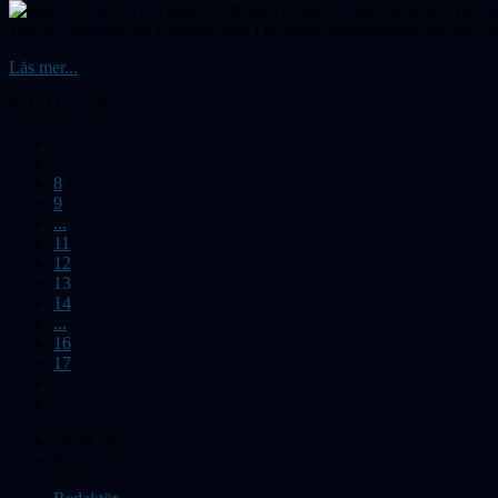
Den 29 okt hade vi ett mera ordinarie månadsmöte – fast på
100 år". Det blev en hisnande resa i framtida astronomiska äventyr. 
Läs mer...
Sida 13 av 46
8
9
...
11
12
13
14
...
16
17
Du är här:
Start