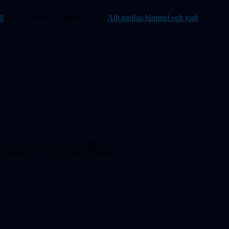
ll
a nya medlemmar gratis boken "
Allt mellan himmel och jord
" av
rastronomi gjordes på 1970-talet och hur det kan göras idag. Vi hade
s nyligen över Sverige kan förklaras.