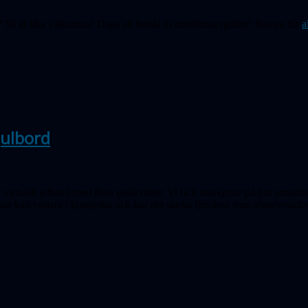
Ni är lika välkomna! Dags att betala in medlemsavgiften! Just nu får
a
julbord
t virtuellt julbord med flera goda rätter. Vi fick smakprov på hur amatö
use kan variera i ljusstyrka och hur det starka ljussken som observerade