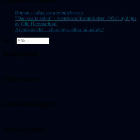
Populär Astronomi
Roman – nästa stora rymdteleskop
”Den svarta solen” – svenska solförmörkelsen 1954 i nytt ljus
av Olle Hammarlund
Artemisavtalet – vilka lagar gäller på månen?
Sök ...
Medlemskap
Observatoriet
Cassiopeiabloggen
Knut Lundmark