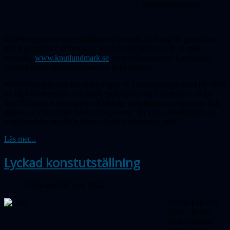
amatörastronomin.
Därefter presenterades sällskapets speciella hyllning till grundaren,
den legendariske professorn, Knut Lundmark. Det är en unik
hemsida,
www.knutlundmark.se
, som dokumenterar Lundmarks
gärning som vetenskapsman och popularisator.
Kvällens höjdpunkt var utdelningen av Lundmarkstipendiet på 5000
kr. Den överraskade och glada mottagaren var Charlotte S Helin
från Hallands Astronomiska Sällskap, som förutom prispengar fick
diplom och blommor. Motiveringen var "för stora ideellt bedrivna
populärastronomiska insatser i Knut Lundmarks anda."
Läs mer...
Lyckad konstutställning
Publicerad 05 april 2012
Sällskapets och
Tycho Brahe-
observatoriets