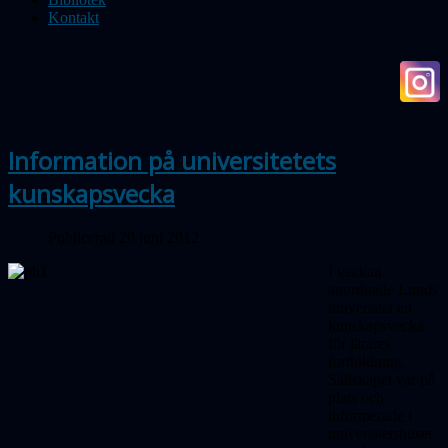
Kontakt
Information på universitetets
kunskapsvecka
Publicerad 20 juni 2012
I veckan
anordnade Lunds
universitet en
kunskapsvecka
för lärares
fortbildning.
Sällskapet var på
plats och
informerade i
universitetshuset