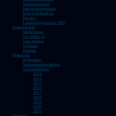
Kulturastronomi
Specialarrangemang
Knut Lundmark.se
Diverse
Lundmarksymposiet 2007
Föreningsinfo
Medlemskap
Var träffas vi?
Våra stadgar
Styrelsen
Historia
Dokument
Nyhetsbrev
Verksamhetsberättelser
Tychopristagare
2013
2014
2015
2016
2017
2018
2019
2020
2021
Bibliotek