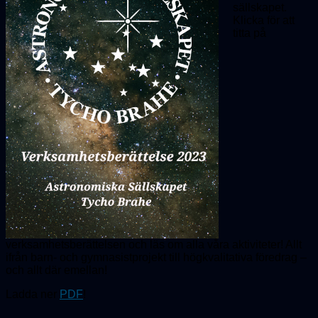
sällskapet.
Klicka för att
titta på
verksamhetsberättelsen och läs om alla våra aktiviteter! Allt
ifrån barn- och gymnasistprojekt till högkvalitativa föredrag –
och allt där emellan!
Ladda ner
PDF
!