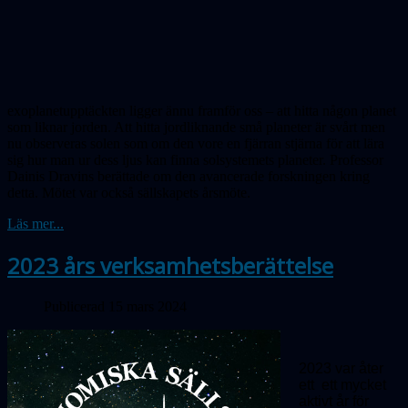
exoplanetupptäckten ligger ännu framför oss – att hitta någon planet
som liknar jorden. Att hitta jord­lik­nande små planeter är svårt men
nu obser­veras solen som om den vore en fjärran stjärna för att lära
sig hur man ur dess ljus kan finna solsystemets planeter. Professor
Dainis Dravins berättade om den avancerade forskningen kring
detta. Mötet var också sällskapets årsmöte.
Läs mer...
2023 års verksamhetsberättelse
Publicerad 15 mars 2024
2023 var åter
ett ett mycket
aktivt år för