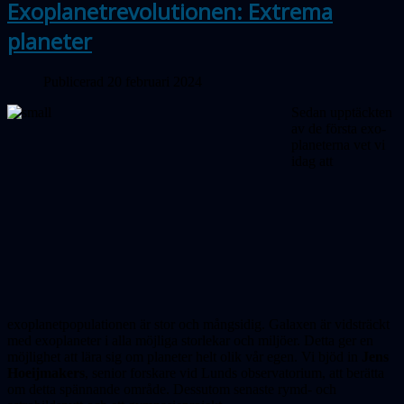
Exoplanetrevolutionen: Extrema
planeter
Publicerad 20 februari 2024
Sedan upptäckten
av de första exo­
pla­neterna vet vi
idag att
exoplanetpopulationen är stor och mångsidig. Galaxen är vidsträckt
med exoplaneter i alla möjliga storlekar och miljöer. Detta ger en
möjlighet att lära sig om planeter helt olik vår egen. Vi bjöd in
Jens
Hoeijmakers
, senior forskare vid Lunds observatorium, att berätta
om detta spännande område. Dessutom senaste rymd- och