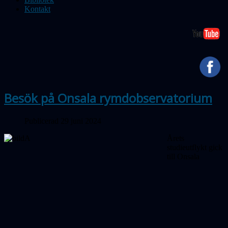
Kontakt
Besök på Onsala rymdobservatorium
Publicerad 29 juni 2024
Årets
studieutflykt gick
till Onsala