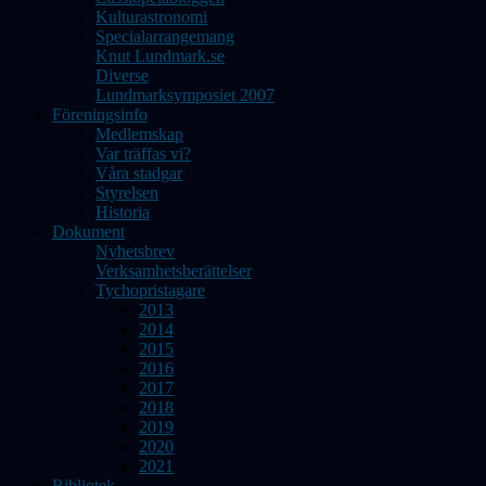
Kulturastronomi
Specialarrangemang
Knut Lundmark.se
Diverse
Lundmarksymposiet 2007
Föreningsinfo
Medlemskap
Var träffas vi?
Våra stadgar
Styrelsen
Historia
Dokument
Nyhetsbrev
Verksamhetsberättelser
Tychopristagare
2013
2014
2015
2016
2017
2018
2019
2020
2021
Bibliotek