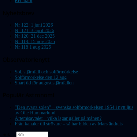
Redaktör
Nyhetsbrev
Nr 122: 1 juni 2026
Nr 121: 3 april 2026
Nr 120: 21 dec 2025
Nr 119: 15 nov 2025
Nr 118 1 aug 2025
Observatorienytt
Sol, stjärnfall och solförmörkelse
Solförmörkelse den 12 aug
Snart tid för augustistjärnfallen
Populär Astronomi
”Den svarta solen” – svenska solförmörkelsen 1954 i nytt ljus
av Olle Hammarlund
Artemisavtalet – vilka lagar gäller på månen?
Från kanaler till strövare – så har bilden av Mars ändrats
Sök ...