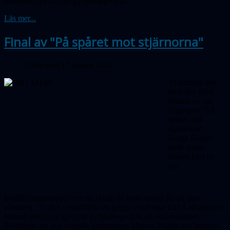
astrobildsnytt och ett gymnasieprojekt.
Läs mer...
Final av "På spåret mot stjärnorna"
Publicerad 17 januari 2024
Vi startade året
med den stora
finalen av vår
frågesport "På
spåret mot
stjärnorna".
Bengt Rönde
hade under
hösten kört ett
par
kvalificeringsrundor och nu skulle de bästa mötas för att utse
vinnaren.
Vi fick också träffa en grupp ungdomar från Latinskolan i
Malmö som nyss gjort sitt gymnasieprojekt på observatoiriet.
Rymdnytt om nye svenske astronauten Marcus Wandt och boknytt