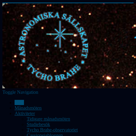
Toggle Navigation
Hem
Månadsmöten
Aktiviteter
Tidigare månadsmöten
Studiebesök
Tycho Brahe-observatoriet
Cassiopeiabloggen