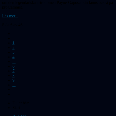
om den legendariska astronomen Payne-Gaposchkin fanns också på
programmet.
Läs mer...
Sida 6 av 46
1
2
3
4
...
6
7
8
9
...
Du är här:
Start