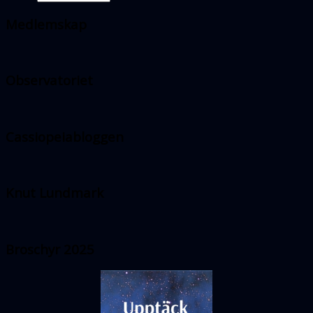
Medlemskap
Observatoriet
Cassiopeiabloggen
Knut Lundmark
Broschyr 2025