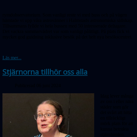
rymdobservatorium. Som vanligt reste vi med buss och på vägen
hämtade vi upp våra astrovänner i Halmstads astronomiska sällskap.
Tillsammans fyllde vi hela bussen med 50 intresserade deltagare.
Det vackra sommarvädret var som vanligt pålitligt. På plats fick vi
mycket god guidning inklusive besök på det helt nya besökscentret.
Läs mer...
Stjärnorna tillhör oss alla
Publicerad 06 juni 2024
Idag lever många
av oss i eller nära
städer som gör
det svårt att hitta
en tillräckligt
mörk plats för att
kunna betrakta
stjärnhimlen.