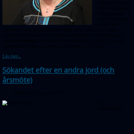
Stjärnor, planeter
och Vintergatans
svagt lysande
band försvinner i
skenet från
gatulampor och annan ljusförorening. Men i Planetariet finns
stjärnhimlen kvar och vi kan sätta oss bekvämt och beundra den.
Anna Arnadottir,
föreståndare för planetariet i Lund, tog oss till
Vattenhallen Science Center och berättade och visade.
Läs mer...
Sökandet efter en andra jord (och
årsmöte)
Publicerad 25 mars 2024
Den
intressantaste