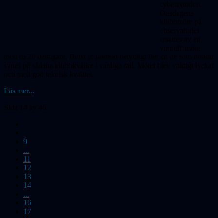
cyberrymden.
Onsdagens
klubbmöte på
observatoriet
ersattes av ett
virtuellt möte
med ca 20 deltagare. Detta är faktiskt betydligt fler än de som brukar
synas på sådana klubbkvällar i vanliga fall. Mötet blev väldigt lyckat
och med god teknisk kvalitet.
Läs mer...
Sida 14 av 46
9
...
11
12
13
14
...
16
17