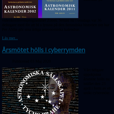
videokonferensprogrammet Zoom. Senast nu i onsdags var 36
deltagare med för att bl a lyssna på den fantastiska historien om hur
Per Ahlin gör sina årliga astronomiska kalendrar.
Läs mer...
Årsmötet hölls i cyberrymden
Publicerad 03 Maj 2020
Vårt tidigare
uppskjutna
årsmöte hölls nu
istället den 23
april i form av ett
unikt cybermöte.