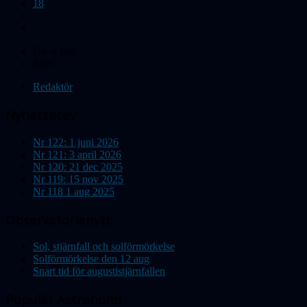
18
Du är här:
Start
Redaktör
Nyhetsbrev
Nr 122: 1 juni 2026
Nr 121: 3 april 2026
Nr 120: 21 dec 2025
Nr 119: 15 nov 2025
Nr 118 1 aug 2025
Observatorienytt
Sol, stjärnfall och solförmörkelse
Solförmörkelse den 12 aug
Snart tid för augustistjärnfallen
Populär Astronomi