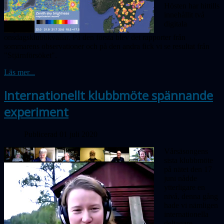
Hösten har hittills
innehållit två
digitala
onsdagsklubbkvällar. På den första blev det
rapporter
från
sommarens observationer och på den andra fick vi se resultat från
"Stjärnförsöket".
Läs mer...
Internationellt klubbmöte spännande
experiment
Publicerad 01 juli 2020
Vårsäsongens
sista klubbmöte
på nätet den 17
juni nådde
ytterligare en
nivå, denna gång
hade vi nämligen
inter­nationella
deltagare.