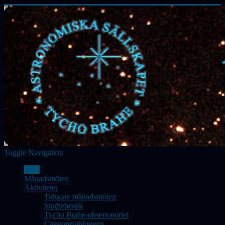
Toggle Navigation
Hem
Månadsmöten
Aktiviteter
Tidigare månadsmöten
Studiebesök
Tycho Brahe-observatoriet
Cassiopeiabloggen