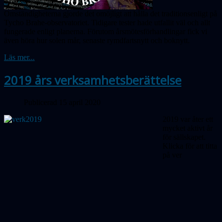
Omständigheterna gjorde det omöjligt att hålla det traditionsenligt på
Tycho Brahe-observatoriet. Tidigare tester hade utfallit väl och allt
fungerade enligt planerna. Förutom årsmötes­förhandlingar fick vi
även höra hur solen mår, senaste rymdfartsnytt och boknytt.
Läs mer...
2019 års verksamhetsberättelse
Publicerad 15 april 2020
2019 var åter ett
mycket aktivt år
för sällskapet.
Klicka för att titta
på
ver