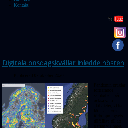
Kontakt
Digitala onsdagskvällar inledde hösten
Publicerad 07 oktober 2020
Pandemin präglar
fortfarande
samhället – så
också våra
aktiviteter, vi har
fått ställa om,
förhoppningsvis
tillfälligt, till att
träffas via nätet.