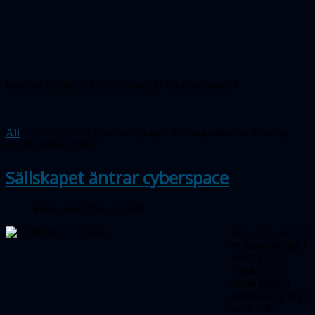
ksamhetsberättelsen och läs om alla våra
aktiviteter
!
All
t ifrån barn- och gymnasistprojekt till högkvalitativa föredrag –
och allt där emellan!
Sällskapet äntrar cyberspace
Publicerad 26 mars 2020
Den 25 mars blev
en historisk dag i
vårt 83-åriga
sällskap. För
första gången
genomförde vi ett
möte helt i