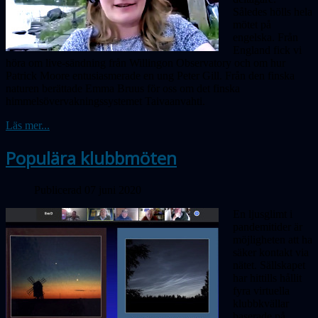
Således hölls hela
mötet på
engelska. Från
England fick vi
höra om live-sändning från Willingon Observatory och om hur
Patrick Moore entusiasmerade en ung Peter Gill. Från den finska
naturen berättade Emma Bruus för oss om det finska
himmelsövervaknings­systemet Taivaanvahti.
Läs mer...
Populära klubbmöten
Publicerad 07 juni 2020
En ljusglimt i
pandemitider är
möjligheten att ha
säker kontakt via
nätet. Sällskapet
har hittills hållit
fyra virtuella
klubbkvällar
baserade på