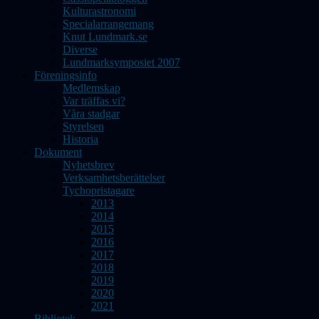
Kulturastronomi
Specialarrangemang
Knut Lundmark.se
Diverse
Lundmarksymposiet 2007
Föreningsinfo
Medlemskap
Var träffas vi?
Våra stadgar
Styrelsen
Historia
Dokument
Nyhetsbrev
Verksamhetsberättelser
Tychopristagare
2013
2014
2015
2016
2017
2018
2019
2020
2021
Bibliotek