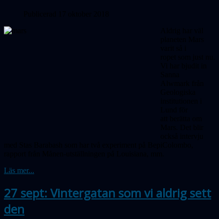
Publicerad 17 oktober 2018
Aldrig har väl
planeten Mars
varit så i
ropet som just nu.
Vi har bjudit in
Sanna
Alwmark från
Geo­­logiska
institutionen i
Lund för
att berätta om
Mars. Det blir
också intervju
med Stas Barabash som har två experiment på BepiColombo,
rapport från Månen-utställningen på Louisiana, mm.
Läs mer...
27 sept: Vintergatan som vi aldrig sett
den