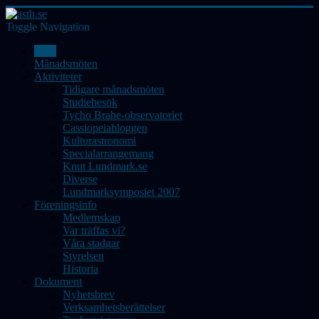
Toggle Navigation
Hem
Månadsmöten
Aktiviteter
Tidigare månadsmöten
Studiebesök
Tycho Brahe-observatoriet
Cassiopeiabloggen
Kulturastronomi
Specialarrangemang
Knut Lundmark.se
Diverse
Lundmarksymposiet 2007
Föreningsinfo
Medlemskap
Var träffas vi?
Våra stadgar
Styrelsen
Historia
Dokument
Nyhetsbrev
Verksamhetsberättelser