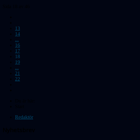
Sida 18 av 46
13
14
...
16
17
18
19
...
21
22
Du är här:
Start
Redaktör
Nyhetsbrev