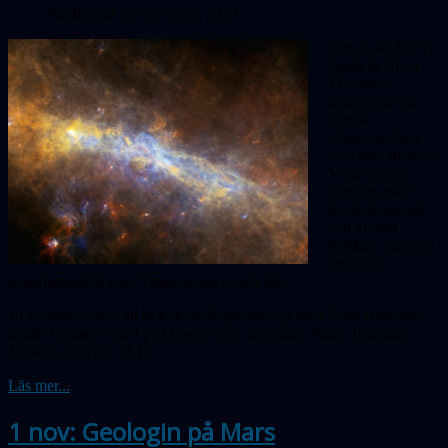
Publicerad 16 november 2018
Den 6 dec har vi
bjudit in Brian
Thorsbro,
doktorand vid
Lunds
observatorium.
Han har studerat
Vintergatans
centrum med
Keckteleskopet
och kunnat
förklara stjärnors
speciella
materieinnehåll nära Vintergatans svarta hål.
Vi kommer också att bl a få en Skypeintervju med Hans Rickman,
landet främste expert på kometer och asteroider. Plats: Tekniska
Museet, tid 6 dec kl 19.
Läs mer...
1 nov: Geologin på Mars