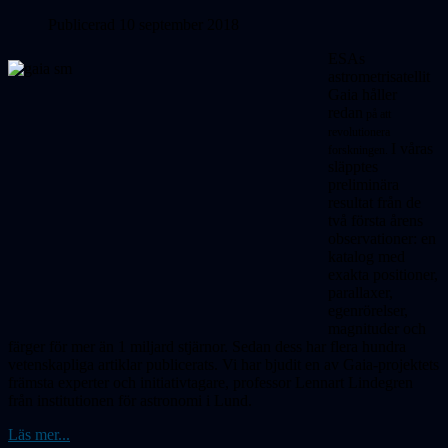
Publicerad 10 september 2018
ESAs
astrometrisatellit
Gaia håller
redan
på att
revolutionera
I våras
forskningen.
släpptes
preliminära
resultat från de
två första årens
observationer: en
katalog med
exakta positioner,
parallaxer,
egenrörelser,
magnituder och
färger för mer än 1 miljard stjärnor. Sedan dess har flera hundra
vetenskapliga artiklar publicerats. Vi har bjudit en av Gaia-projektets
främsta experter och initiativtagare, professor Lennart Lindegren
från institutionen för astronomi i Lund.
Läs mer...