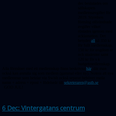
dec beslutades om
sällskapets
medlemsavgifter för
2019. Styrelsen
föreslog oförändrade
avgifter vilket
röstades igenom med
acklamation. Det
betyder
all
tså 350 kr
för fullt medlemskap,
150 kr för ung
dom
ar
och studenter samt
120
kr för s k
budgetmedlemskap.
Alla förmåner med ett medlemskap finns beskrivna
här
, där man
också kan anmäla sig som medlem (gammal eller ny). Notera att nya
medlemmar som betalar via Swish också separat behöver maila
namn + adress + epost + födelseår till
sekreteraren@astb.se
.
GOD JUL!
6 Dec: Vintergatans centrum