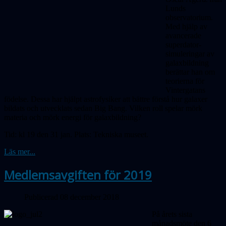
Lunds
observatorium.
Med
hjälp
av
avancerade
superdator-
simuleringar av
galaxbildning
berättar han om
teorierna för
Vintergatans
födelse. Dessa har hjälpt astrofysiker att bättre förstå hur galaxer
bildats och utvecklats sedan Big Bang. Vilken roll spelar mörk
materia och mörk energi för galaxbildning?
Tid: kl 19 den 31 jan. Plats: Tekniska museet.
Läs mer...
Medlemsavgiften för 2019
Publicerad 08 december 2018
På årets sista
månadsmöte den 6