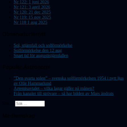
Nr 122: 1 juni 2026
Nr 121: 3 april 2026
Nr 120: 21 dec 2025
Nr 119: 15 nov 2025
Nr 118 1 aug 2025
Observatorienytt
Sol, stjärnfall och solförmörkelse
Solförmörkelse den 12 aug
Snart tid för augustistjärnfallen
Populär Astronomi
”Den svarta solen” – svenska solförmörkelsen 1954 i nytt ljus
av Olle Hammarlund
Artemisavtalet – vilka lagar gäller på månen?
Från kanaler till strövare – så har bilden av Mars ändrats
Sök ...
Medlemskap