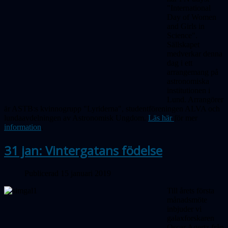
"International
Day of Women
and Girls in
Science".
Sällskapet
medverkar denna
dag i ett
arrangemang på
astronomiska
institutionen i
Lund. Arrangörer
är ASTB:s kvinnogrupp "Lyriderna", studentföreningen
ALVA
och
lundaavdelningen av Astronomisk Ungdom.
Läs här
för
mer
information
.
31 jan: Vintergatans födelse
Publicerad 15 januari 2019
Till årets första
månadsmöte
inbjuder vi
galaxforskaren
Oscar Agertz från