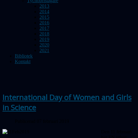
Tychopristagare
2013
2014
2015
2016
2017
2018
2019
2020
2021
Bibliotek
Kontakt
International Day of Women and Girls
in Science
Publicerad 07 februari 2019
Den 11 februari
har FN utlyst