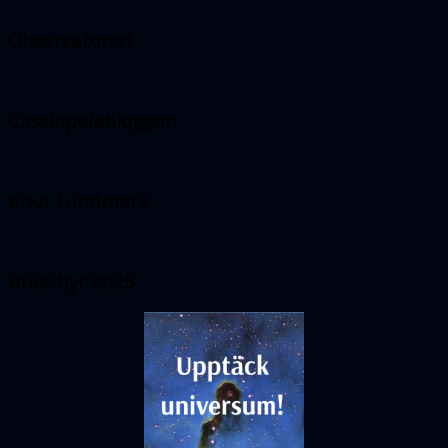
Observatoriet
Cassiopeiabloggen
Knut Lundmark
Broschyr 2025