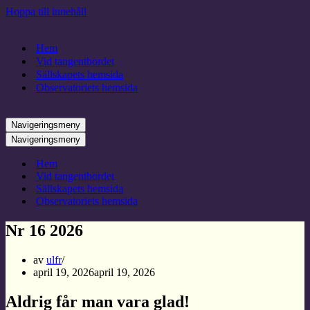
Hoppa till innehåll
Hem
Vid tangentbordet
Sällskapets hemsida
Observatoriets hemsida
Navigeringsmeny
Navigeringsmeny
Hem
Vid tangentbordet
Sällskapets hemsida
Observatoriets hemsida
Nr 16 2026
av
ulfr
april 19, 2026
april 19, 2026
Aldrig får man vara glad!