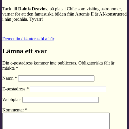
Tack till
Dainis Dravins
, på plats i Chile som visiting astronomer,
varnar för att den fantastiska bilden från Artemis II är AI-konstruerad
i nån jordhåla. Tyvärr!
Dementin diskuteras bl a här
.
Lämna ett svar
Din e-postadress kommer inte publiceras.
Obligatoriska fält är
märkta
*
Namn
*
E-postadress
*
Webbplats
Kommentar
*