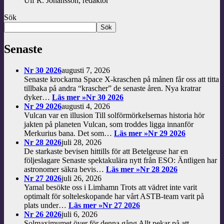
Ulf R. Johansson, redaktör
Sök
Sök
Senaste
Nr 30 2026
augusti 7, 2026
Senaste krockarna Space X-kraschen på månen får oss att titta
tillbaka på andra “krascher” de senaste åren. Nya kratrar
dyker…
Läs mer »
Nr 30 2026
Nr 29 2026
augusti 4, 2026
Vulcan var en illusion Till solförmörkelsernas historia hör
jakten på planeten Vulcan, som troddes ligga innanför
Merkurius bana. Det som…
Läs mer »
Nr 29 2026
Nr 28 2026
juli 28, 2026
De starkaste bevisen hittills för att Betelgeuse har en
följeslagare Senaste spektakulära nytt från ESO: Äntligen har
astronomer säkra bevis…
Läs mer »
Nr 28 2026
Nr 27 2026
juli 26, 2026
Yamal besökte oss i Limhamn Trots att vädret inte varit
optimalt för solteleskopande har vårt ASTB-team varit på
plats under…
Läs mer »
Nr 27 2026
Nr 26 2026
juli 6, 2026
Solmaximumet över för denna gång Allt pekar på att