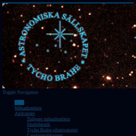
Toggle Navigation
Hem
Månadsmöten
Aktiviteter
Tidigare månadsmöten
Studiebesök
Tycho Brahe-observatoriet
Cassiopeiabloggen