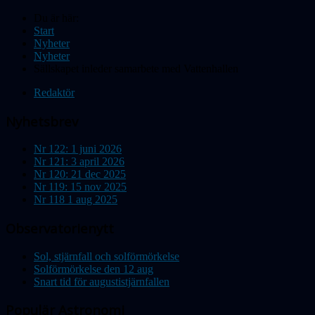
Du är här:
Start
Nyheter
Nyheter
Sällskapet inleder samarbete med Vattenhallen
Redaktör
Nyhetsbrev
Nr 122: 1 juni 2026
Nr 121: 3 april 2026
Nr 120: 21 dec 2025
Nr 119: 15 nov 2025
Nr 118 1 aug 2025
Observatorienytt
Sol, stjärnfall och solförmörkelse
Solförmörkelse den 12 aug
Snart tid för augustistjärnfallen
Populär Astronomi