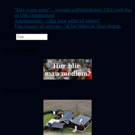
”Den svarta solen” – svenska solförmörkelsen 1954 i nytt ljus
av Olle Hammarlund
Artemisavtalet – vilka lagar gäller på månen?
Från kanaler till strövare – så har bilden av Mars ändrats
Sök ...
Medlemskap
Observatoriet