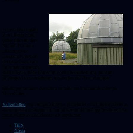
Ett avtal har ingåtts
som i första hand
gäller fram till den
30 juni. Förutom
utlåningen av
teleskopet innebär
det bland annat att
informationsmaterial
skall utbytas, både i broschyr- och i hemsidesform, samt att
sällskapet i viss omfattning medverkar vid Jävanvisningar.
Sällskapet kommer dessutom att hålla sitt kommande möte på
Vattenhallen.
Vattenhallen
, som numera inhyser planetariet som tidigare drivits av
astronomiska institutionen, har på kort tid fått många besökare icke
minst i form av skolklasser och ungdomar.
Tillb
Nästa