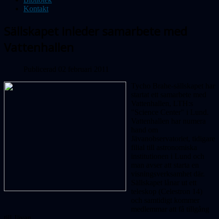
Kontakt
Sällskapet inleder samarbete med
Vattenhallen
Publicerad 02 februari 2011
Tycho Brahe-sällskapet har
startat ett samarbete med
Vattenhallen, LTH:s
"Science Center" i Lund.
Vattenhallen har numera
hand om
Jävanobservatoriet, tidigare
filial till astronomiska
institutionen i Lund och
man avser att starta en
visningsverksamhet där.
Sällskapet lånar ut ett
teleskop (Celestron 14)
och samtidigt kommer
medlemmar att få tillgång
till Jävan.