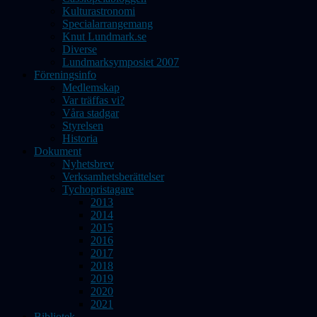
Kulturastronomi
Specialarrangemang
Knut Lundmark.se
Diverse
Lundmarksymposiet 2007
Föreningsinfo
Medlemskap
Var träffas vi?
Våra stadgar
Styrelsen
Historia
Dokument
Nyhetsbrev
Verksamhetsberättelser
Tychopristagare
2013
2014
2015
2016
2017
2018
2019
2020
2021
Bibliotek