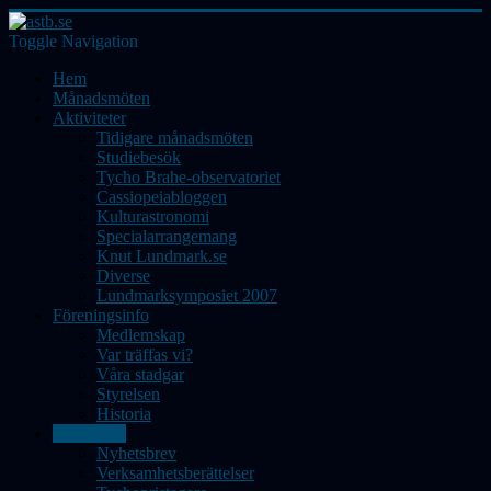
Toggle Navigation
Hem
Månadsmöten
Aktiviteter
Tidigare månadsmöten
Studiebesök
Tycho Brahe-observatoriet
Cassiopeiabloggen
Kulturastronomi
Specialarrangemang
Knut Lundmark.se
Diverse
Lundmarksymposiet 2007
Föreningsinfo
Medlemskap
Var träffas vi?
Våra stadgar
Styrelsen
Historia
Dokument
Nyhetsbrev
Verksamhetsberättelser