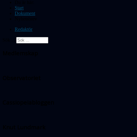
Du är här:
Start
Dokument
Nyhetsbrev
Redaktör
Sök ...
Medlemskap
Observatoriet
Cassiopeiabloggen
Knut Lundmark