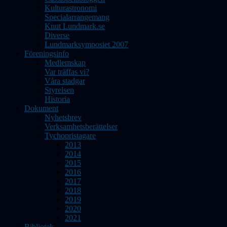
Kulturastronomi
Specialarrangemang
Knut Lundmark.se
Diverse
Lundmarksymposiet 2007
Föreningsinfo
Medlemskap
Var träffas vi?
Våra stadgar
Styrelsen
Historia
Dokument
Nyhetsbrev
Verksamhetsberättelser
Tychopristagare
2013
2014
2015
2016
2017
2018
2019
2020
2021
Bibliotek