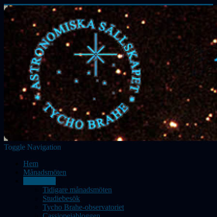
Toggle Navigation
Hem
Månadsmöten
Aktiviteter
Tidigare månadsmöten
Studiebesök
Tycho Brahe-observatoriet
Cassiopeiabloggen