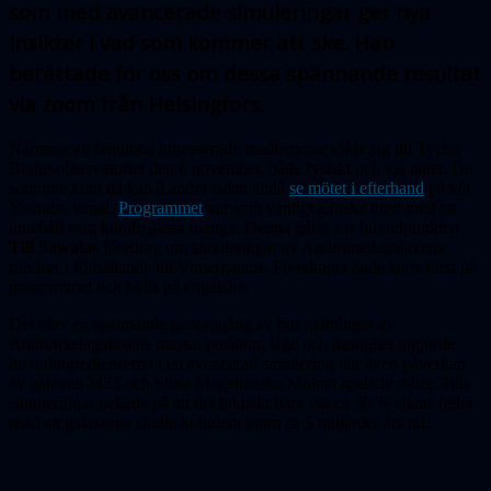
som med avancerade simule­ringar ger nya
insikter i vad som kommer att ske. Han
berättade för oss om dessa spän­nande resultat
via zoom från Helsingfors.
Närmare ett femtiotal intresserade medlemmar sökte sig till Tycho
Brahe-observatoriet den 6 november, både fysiskt och via nätet. De
som inte kom då kan å andra sidan ändå
se mötet i efterhand
på vår
Youtube-kanal.
Programmet
var som vanligt ganska brett med ett
innehåll som kunde passa många. Denna gång var huvudpunkten
Till Sawalas
föredrag om simuleringar av Andromedagalaxens
rörelser i förhållande till Vintergatans. Föredraget hade lagts först på
programmet och hölls på engelska.
Det blev en spännande genomgång av hur mätningar av
Andromedagalaxens massa, position, läge och hastighet utgjorde
huvudingredienserna i en avancerad simulering där även påverkan
av galaxen M33 och Stora Magellanska Molnet spelade roller. Tills
simuleringar pekade på att det faktiskt bara var ca 50 % chans (eller
risk) att galaxerna skulle kollidera inom ca 5 miljarder års tid
.