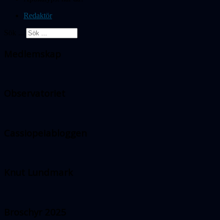
Redaktör
Sök ...
Medlemskap
Observatoriet
Cassiopeiabloggen
Knut Lundmark
Broschyr 2025