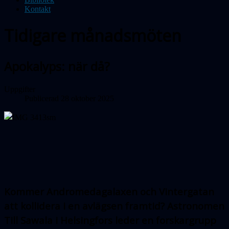
Kontakt
Tidigare månadsmöten
Apokalyps: när då?
Uppgifter
Publicerad 28 oktober 2025
Kommer Andromedagalaxen och Vintergatan
att kollidera i en avlägsen framtid? Astro­nomen
Till Sawala
i Helsingfors leder en forskargrupp