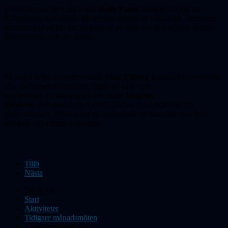
Under pausen blev det under
Kalle Palms
ledning möjligt att
förfriska sig och tillfälle till trevliga samtal av olika slag. Dessutom
samarbetade vädret denna gång så att Finn-teleskopet både kunde
demonstreras och användas.
På andra delen av mötet visade
Max Ullberg
fantastiska astrobilder
bl a av kometen Lemmon, tagna av våra egna
medlemmar.
Avslutningsvis berättade
Magnus
Sjöström
entusiastiskt och medryckande om Hemmestorps
observatorium, där han har en omfattande verksamhet med flera
teleskop och många visningar.
Tillb
Nästa
Du är här:
Start
Aktiviteter
Tidigare månadsmöten
Apokalyps: när då?