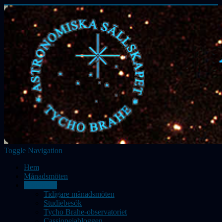
Toggle Navigation
Hem
Månadsmöten
Aktiviteter
Tidigare månadsmöten
Studiebesök
Tycho Brahe-observatoriet
Cassiopeiabloggen