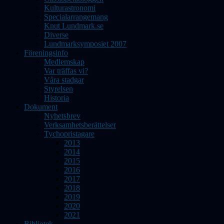
Kulturastronomi
Specialarrangemang
Knut Lundmark.se
Diverse
Lundmarksymposiet 2007
Föreningsinfo
Medlemskap
Var träffas vi?
Våra stadgar
Styrelsen
Historia
Dokument
Nyhetsbrev
Verksamhetsberättelser
Tychopristagare
2013
2014
2015
2016
2017
2018
2019
2020
2021
Bibliotek