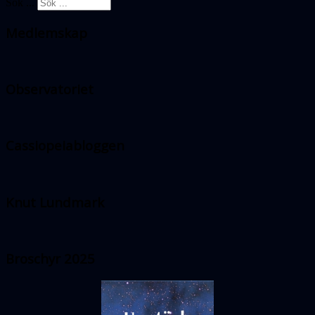
Sök ...
Medlemskap
Observatoriet
Cassiopeiabloggen
Knut Lundmark
Broschyr 2025