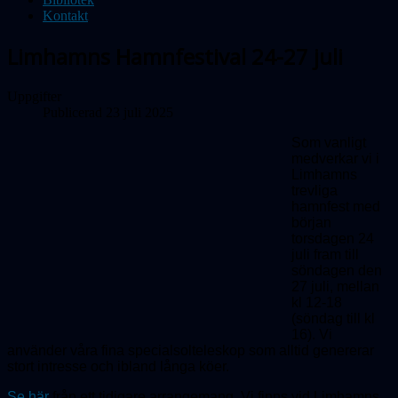
Kontakt
Limhamns Hamnfestival 24-27 juli
Uppgifter
Publicerad 23 juli 2025
Som vanligt
medverkar vi i
Limhamns
trevliga
hamnfest med
början
torsdagen 24
juli fram till
söndagen den
27 juli, mellan
kl 12-18
(söndag till kl
16). Vi
använder våra fina special­solteleskop som alltid genererar
stort intresse och ibland långa köer.
Se här
från ett tidigare arrangemang. Vi finns vid Limhamns