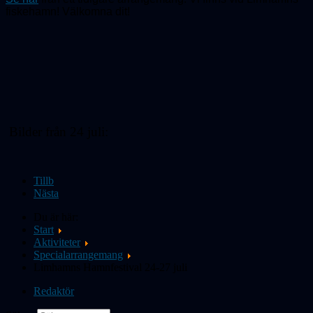
fiskehamn! Välkomna dit!
Bilder från 24 juli:
Tillb
Nästa
Du är här:
Start
Aktiviteter
Specialarrangemang
Limhamns Hamnfestival 24-27 juli
Redaktör