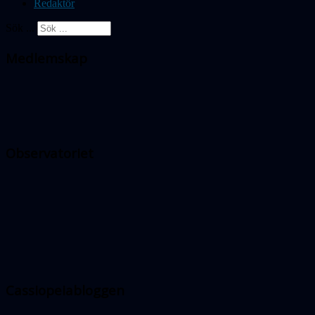
Redaktör
Sök ...
Medlemskap
Observatoriet
Cassiopeiabloggen