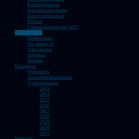
Kulturastronomi
Specialarrangemang
Knut Lundmark.se
Diverse
Lundmarksymposiet 2007
Föreningsinfo
Medlemskap
Var träffas vi?
Våra stadgar
Styrelsen
Historia
Dokument
Nyhetsbrev
Verksamhetsberättelser
Tychopristagare
2013
2014
2015
2016
2017
2018
2019
2020
2021
Bibliotek