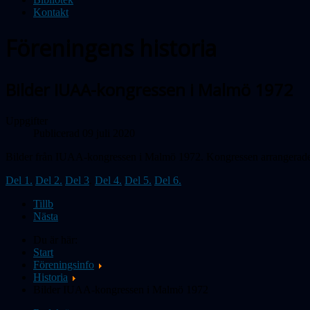
Kontakt
Föreningens historia
Bilder IUAA-kongressen i Malmö 1972
Uppgifter
Publicerad 09 juli 2020
Bilder från IUAA-kongressen i Malmö 1972. Kongressen arrangera
Del 1.
Del 2.
Del 3
.
Del 4.
Del 5.
Del 6.
Tillb
Nästa
Du är här:
Start
Föreningsinfo
Historia
Bilder IUAA-kongressen i Malmö 1972