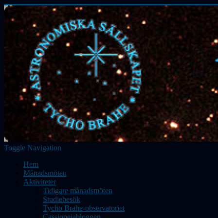
Toggle Navigation
Hem
Månadsmöten
Aktiviteter
Tidigare månadsmöten
Studiebesök
Tycho Brahe-observatoriet
Cassiopeiabloggen