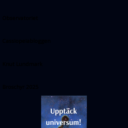
Observatoriet
Cassiopeiabloggen
Knut Lundmark
Broschyr 2025