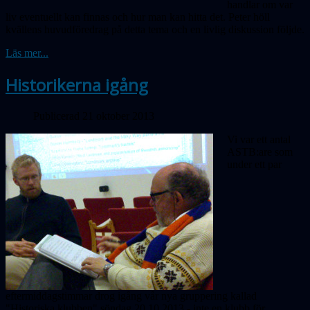
handlar om var
liv eventuellt kan finnas och hur man kan hitta det. Peter höll
kvällens huvudföredrag på detta tema och en livlig diskussion följde.
Läs mer...
Historikerna igång
Publicerad 21 oktober 2013
Vi var ett antal
ASTB:are som
under ett par
eftermiddagstimmar drog igång vår nya gruppering kallad
"Historiska klubben" söndag 20.10.2013 - inte en klubb för