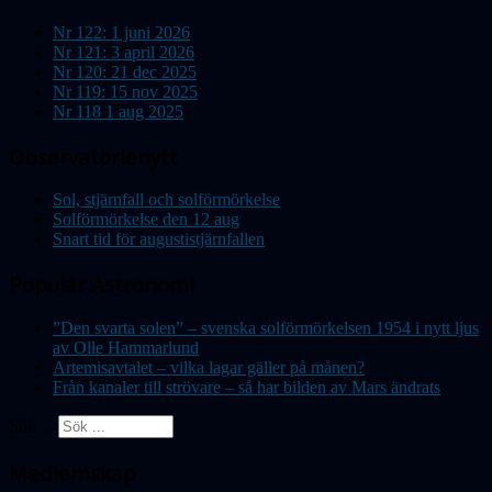
Nr 122: 1 juni 2026
Nr 121: 3 april 2026
Nr 120: 21 dec 2025
Nr 119: 15 nov 2025
Nr 118 1 aug 2025
Observatorienytt
Sol, stjärnfall och solförmörkelse
Solförmörkelse den 12 aug
Snart tid för augustistjärnfallen
Populär Astronomi
”Den svarta solen” – svenska solförmörkelsen 1954 i nytt ljus
av Olle Hammarlund
Artemisavtalet – vilka lagar gäller på månen?
Från kanaler till strövare – så har bilden av Mars ändrats
Sök ...
Medlemskap