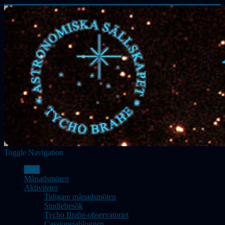
Toggle Navigation
Hem
Månadsmöten
Aktiviteter
Tidigare månadsmöten
Studiebesök
Tycho Brahe-observatoriet
Cassiopeiabloggen