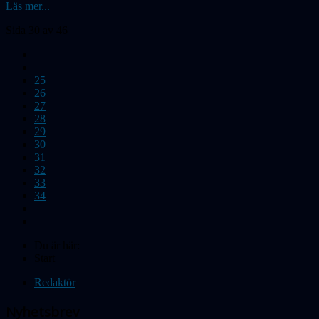
Läs mer...
Sida 30 av 46
25
26
27
28
29
30
31
32
33
34
Du är här:
Start
Redaktör
Nyhetsbrev