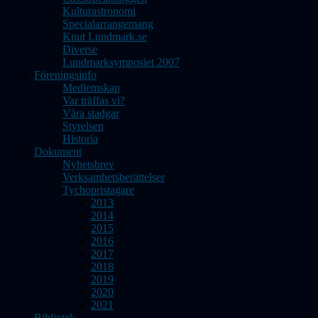
Kulturastronomi
Specialarrangemang
Knut Lundmark.se
Diverse
Lundmarksymposiet 2007
Föreningsinfo
Medlemskap
Var träffas vi?
Våra stadgar
Styrelsen
Historia
Dokument
Nyhetsbrev
Verksamhetsberättelser
Tychopristagare
2013
2014
2015
2016
2017
2018
2019
2020
2021
Bibliotek