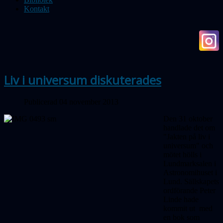
Kontakt
Liv i universum diskuterades
Publicerad 04 november 2013
Den 31 oktober
handlade det om
"Jakten på liv i
universum" och
mötet hölls i
Lundmarksalen i
Astronomihuset i
Lund. Sällskapets
ordförande Peter
Linde hade
kommit ut med
en bok som