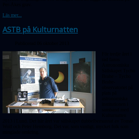
Per-Åkes grav.
Läs mer...
ASTB på Kulturnatten
Publicerad 06 oktober 2013
För tredje året i
rad fanns
Astronomiska
Sällskapet Tycho
Brahe – Tycho
Brahe-
observatoriet på
plats på
astronomiska
institutionen i
samband med
Kulturnatten
2013 i Lund. Det här året var sällskapet dubbelbemannat av Tomas
Wolf och Peter Hemborg. Det var, som vanligt, mycket folk som
minglade omkring.