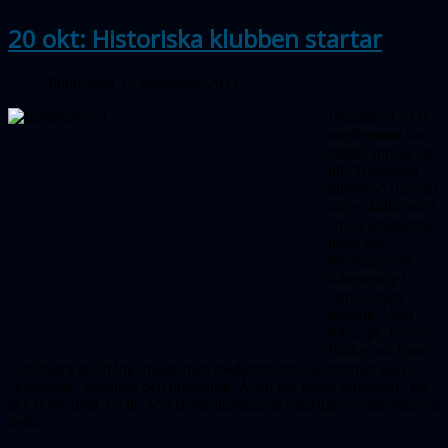
20 okt: Historiska klubben startar
Publicerad 15 september 2013
Dussinet ASTB-
medlemmar har
hittills anmält sig
till "Historiska
klubben" (ja, vad
ska vi kalla oss?),
en lös gruppering
inom vår
förening som
fokuserar på
astronomins
historia. Visst
fokus på Tycho
Brahe och Knut
Lundmark är ofrånkomligt, men medlemmarna bestämmer själva
"klubbens" ambition och inriktning. Även här gäller principen "the
sky is the limit"! Alla ASTB-medlemmar är naturligtvis välkomna att
delta.