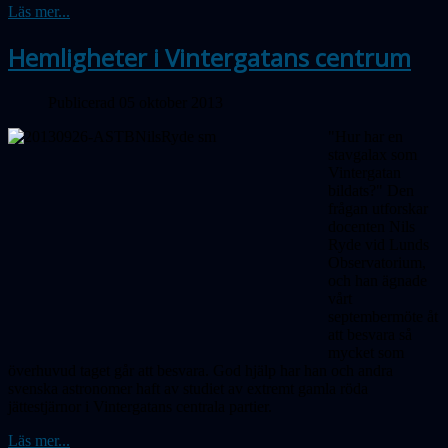
Läs mer...
Hemligheter i Vintergatans centrum
Publicerad 05 oktober 2013
"Hur har en
stavgalax som
Vintergatan
bildats?" Den
frågan utforskar
docenten Nils
Ryde vid Lunds
Observatorium,
och han ägnade
vårt
septembermöte åt
att besvara så
mycket som
överhuvud taget går att besvara. God hjälp har han och andra
svenska astronomer haft av studiet av extremt gamla röda
jättestjärnor i Vintergatans centrala partier.
Läs mer...