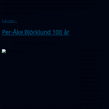
inbördes beundran men väl en klubb inom föreningen för sant
astronomihistoriskt vetande och letande. Alla ASTB:are är
naturligtvis välkomna!
Läs mer...
Per-Åke Björklund 100 år
Publicerad 07 oktober 2013
7 oktober 1913
föddes Per-Åke
Björklund,
mångårig
ordförande i
Tycho Brahe-
sällskapet och
den drivande
kraften bakom
uppförandet av
Tycho Brahe-
observatoriet. En
delegation från
styrelsen högtidlighöll 100-årsdagen med att lägga en blomma på