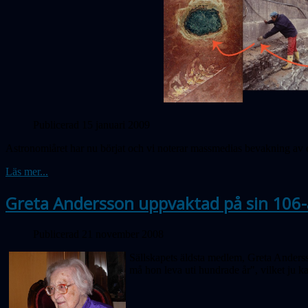
Publicerad 15 januari 2009
Astronomiåret har nu börjat och vi noterar massmedias bevakning av d
Läs mer...
Greta Andersson uppvaktad på sin 106
Publicerad 21 november 2008
Sällskapets äldsta medlem, Greta Andersso
må hon leva uti hundrade år", vilket ju ka