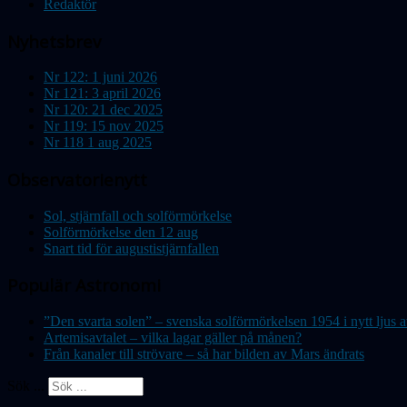
Redaktör
Nyhetsbrev
Nr 122: 1 juni 2026
Nr 121: 3 april 2026
Nr 120: 21 dec 2025
Nr 119: 15 nov 2025
Nr 118 1 aug 2025
Observatorienytt
Sol, stjärnfall och solförmörkelse
Solförmörkelse den 12 aug
Snart tid för augustistjärnfallen
Populär Astronomi
”Den svarta solen” – svenska solförmörkelsen 1954 i nytt lju
Artemisavtalet – vilka lagar gäller på månen?
Från kanaler till strövare – så har bilden av Mars ändrats
Sök ...