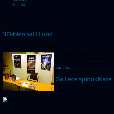
Kontakt
NO-biennal i Lund
Publicerad 03 februari 2009
2-3 februari medverkade sällskapet 
biologi. Vi bidrog med information f
Läs mer...
Galileos spionkikare
Publicerad 30 januari 2009
På årets första sammanträde den 29 jan fic
stora roll som Galileo spelat för framväxte