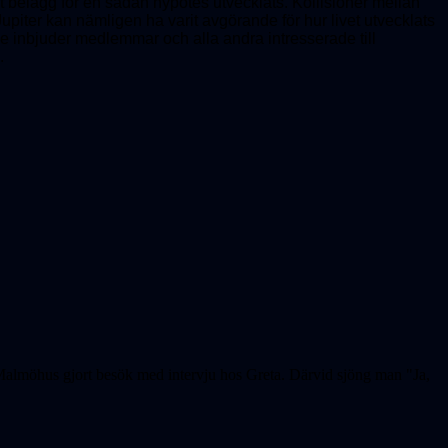
lst belägg för en sådan hypotes utvecklats. Kollisioner mellan
upiter kan nämligen ha varit avgörande för hur livet utvecklats
e inbjuder medlemmar och alla andra intresserade till
.
Malmöhus gjort besök med intervju hos Greta. Därvid sjöng man "Ja,