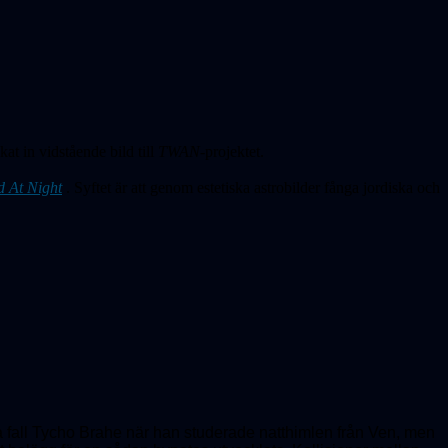
at in vidstående bild till
TWAN-
projektet.
d At Night
. Syftet är att genom estetiska astrobilder fånga jordiska och
lla fall Tycho Brahe när han studerade natthimlen från Ven, men