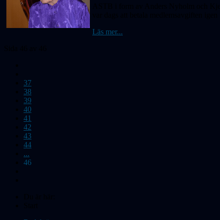
ASTB i form av Anders Nyholm och Kjell W
var dags att betala medlemsavgiften igen
Läs mer...
Sida 46 av 46
37
38
39
40
41
42
43
44
...
46
Du är här:
Start