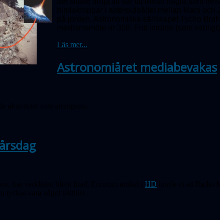
det skulle dröja till vår tid innan några som he
himlakroppar i asteroidbältet mellan Mars och J
på jorden. Astronomiska sällskapet Tycho Brah
medlemsmöte nr 358.
Fritt inträde (som vanligt)
Läs mer...
Astronomiåret mediabevakas
e aktiviteter som arrangeras.
-årsdag
n, har verkligen blivit firad. Förutom artikel i
HD
hörde vi att Radio 
n tyckas vara något taktlöst...