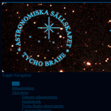
Toggle Navigation
Hem
Månadsmöten
Aktiviteter
Tidigare månadsmöten
Studiebesök
Tycho Brahe-observatoriet
Cassiopeiabloggen