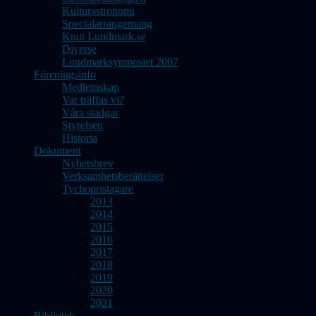
Kulturastronomi
Specialarrangemang
Knut Lundmark.se
Diverse
Lundmarksymposiet 2007
Föreningsinfo
Medlemskap
Var träffas vi?
Våra stadgar
Styrelsen
Historia
Dokument
Nyhetsbrev
Verksamhetsberättelser
Tychopristagare
2013
2014
2015
2016
2017
2018
2019
2020
2021
Bibliotek