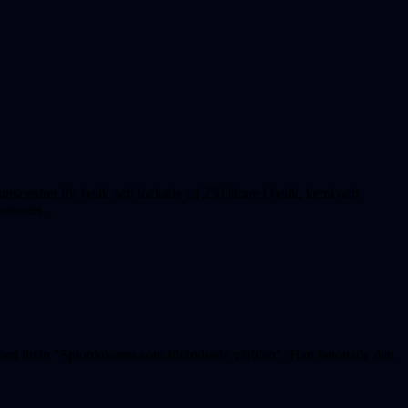
urscentret för fysik och lockade ca 250 lärare i fysik, kemi och
atoriet.
 med titeln "Spionkikaren som förändrade världen". Han betonade den