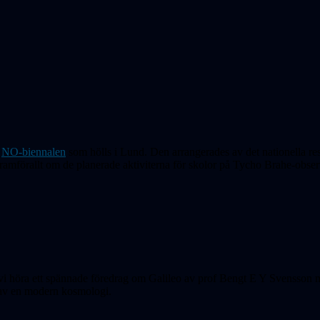
i
NO-biennalen
som hölls i Lund. Den arrangerades av det nationella res
ramförallt om de planerade aktiviterna för skolor på Tycho Brahe-observ
k vi höra ett spännade föredrag om Galileo av prof Bengt E Y Svensson
n av en modern kosmologi.