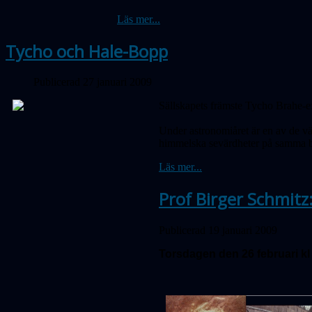
Läs mer...
Tycho och Hale-Bopp
Publicerad 27 januari 2009
Sällskapets främste Tycho Brahe-exp
Under astronomiåret är en av de v
himmelska sevärdheter på samma b
Läs mer...
Prof Birger Schmitz:
Publicerad 19 januari 2009
Torsdagen den 26 februari kl