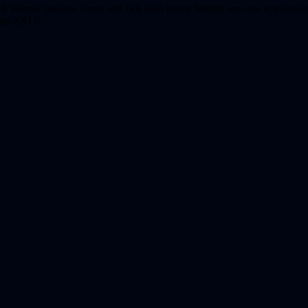
erner besökte Greta och fick höra henne berätta om sina upplevelser p
 till ASTB.