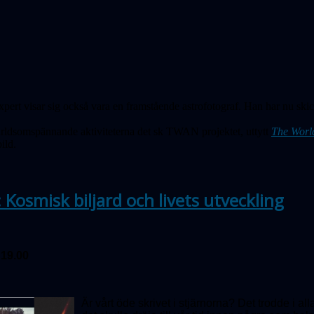
ert visar sig också vara en framstående astrofotograf. Han har nu skick
ärldsomspännande aktiviteterna det sk TWAN projektet, uttytt
The Worl
ild.
 Kosmisk biljard och livets utveckling
 19.00
Är vårt öde skrivet i stjärnorna? Det trodde i a