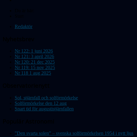
Du är här:
Start
Redaktör
Nyhetsbrev
Nr 122: 1 juni 2026
Nr 121: 3 april 2026
Nr 120: 21 dec 2025
Nr 119: 15 nov 2025
Nr 118 1 aug 2025
Observatorienytt
Sol, stjärnfall och solförmörkelse
Solförmörkelse den 12 aug
Snart tid för augustistjärnfallen
Populär Astronomi
”Den svarta solen” – svenska solförmörkelsen 1954 i nytt ljus