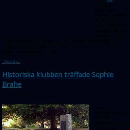
berättade om
saker som
sprängs
i rymden.
Exploderande
stjärnor letar han
dagligen med nya
kameran ZTF på
gamla P48 teleskopet på Palomar. Krockande neutronstjärnor som
vränger rumtiden hoppas han också hitta fler av! Mötet hölls denna
gång i Astronomihuset i Lund.
Läs mer...
Historiska klubben träffade Sophie
Brahe
Publicerad 14 april 2018
Inom vår
förening finns en
historisk
gruppering kallad
"Historiska