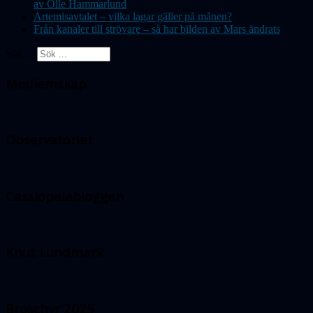
av Olle Hammarlund
Artemisavtalet – vilka lagar gäller på månen?
Från kanaler till strövare – så har bilden av Mars ändrats
Sök ...
Medlemskap
Observatoriet
Cassiopeiabloggen
Knut Lundmark
Broschyr 2025