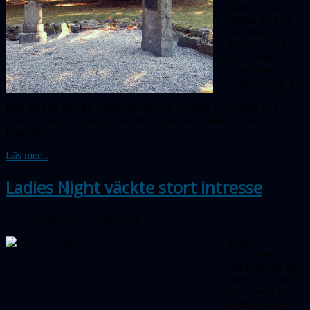
klubben", som
sysslar med vår
vetenskaps
historia - med
stort
fokus
,
oundvikligt, på
Tycho Brahe. 12
maj var det dags
igen med en utflykt. Kosan ställdes till Torrlösa kyrkogård och
kyrka för att bese platsen där Tychos syster Sophie Brahe är
begravd.
Läs mer...
Ladies Night väckte stort intresse
Publicerad 12 april 2018
9 april
genomförde
sällskapet en unik
aktivitet, ett möte
av kvinnor för
kvinnor. Under