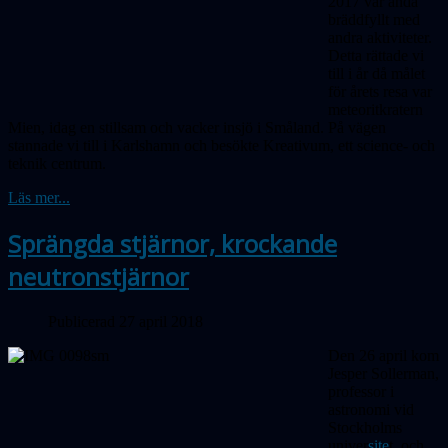
2017 var ändå
bräddfyllt med
andra aktiviteter.
Detta rättade vi
till i år då målet
för årets resa var
meteoritkratern
Mien, idag en stillsam och vacker insjö i Småland.
På
vägen
stannade vi till i Karlshamn och besökte Kreativum, ett science- och
teknik centrum.
Läs mer...
Sprängda stjärnor, krockande
neutronstjärnor
Publicerad 27 april 2018
Den 26 april kom
Jesper Sollerman,
professor i
astronomi vid
Stockholms
univer
site
t, och