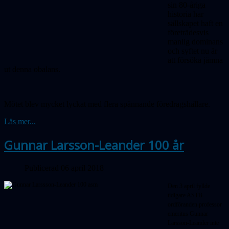
sin 80-åriga
historia har
sällskapet haft en
företrädesvis
manlig dominans
och syftet nu är
att försöka jämna
ut denna obalans.
Mötet blev mycket lyckat med flera spännande föredragshållare.
Läs mer...
Gunnar Larsson-Leander 100 år
Publicerad 06 april 2018
Den 3 april fyllde
tidigare ASTB-
ordföranden professor
emeritus Gunnar
Larsson-Leander inte