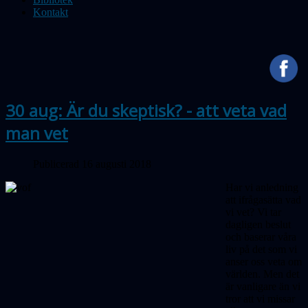
Kontakt
30 aug: Är du skeptisk? - att veta vad
man vet
Publicerad 16 augusti 2018
Har vi anledning
att ifrågasätta vad
vi vet? Vi tar
dagligen beslut
och baserar våra
liv på det som vi
anser oss veta om
världen. Men det
är vanligare än vi
tror att vi missar