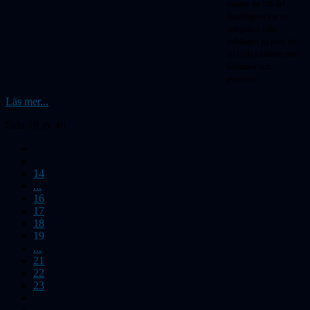
mindre än 100 år!
Naturligtvis var en
delegation från
sällskapet på plats för
att hylla jubilaren med
blommor och
presenter!
Läs mer...
Sida 19 av 46
14
...
16
17
18
19
...
21
22
23