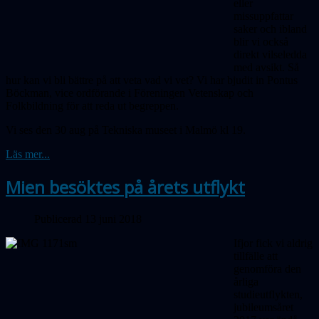
eller
missuppfattar
saker och ibland
blir vi också
direkt vilseledda
med avsikt. Så
hur
kan vi bli bättre på att veta vad vi vet? Vi har bjudit in Pontus
Böckman, vice ordförande i Föreningen Vetenskap och
Folkbildning för att reda ut begreppen.
Vi ses den 30 aug på Tekniska museet i Malmö kl 19.
Läs mer...
Mien besöktes på årets utflykt
Publicerad 13 juni 2018
Ifjor fick vi aldrig
tillfälle att
genomföra den
årliga
studieutflykten,
jubileumsåret