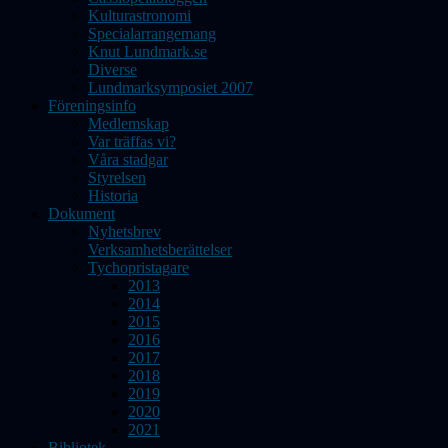
Kulturastronomi
Specialarrangemang
Knut Lundmark.se
Diverse
Lundmarksymposiet 2007
Föreningsinfo
Medlemskap
Var träffas vi?
Våra stadgar
Styrelsen
Historia
Dokument
Nyhetsbrev
Verksamhetsberättelser
Tychopristagare
2013
2014
2015
2016
2017
2018
2019
2020
2021
Bibliotek