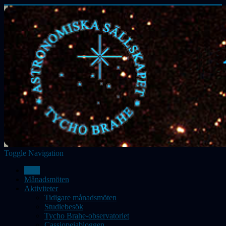
Toggle Navigation
Hem
Månadsmöten
Aktiviteter
Tidigare månadsmöten
Studiebesök
Tycho Brahe-observatoriet
Cassiopeiabloggen