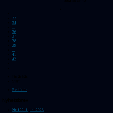
Sida 38 av 46
33
34
...
36
37
38
39
...
41
42
Du är här:
Start
Redaktör
Nyhetsbrev
Nr 122: 1 juni 2026