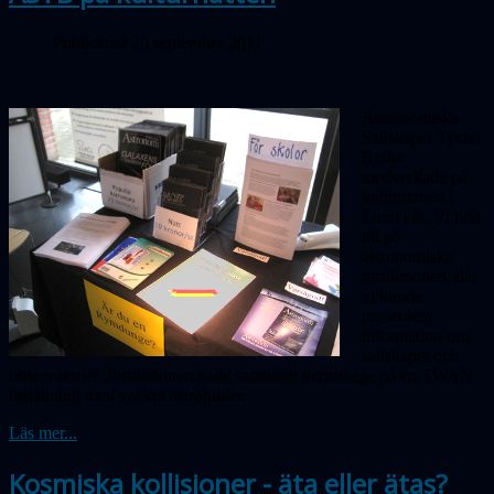
Publicerad 20 september 2011
Astronomiska
Sällskapet Tycho
Brahe
medverkade på
kulturnatten i
Lund i år. Vi höll
till på
astronomiska
institutionen, där
vi kunde
presentera
information om
sällskapet och
observatoriet. Institutionen hade samtidigt vernissage på en TWAN-
utställning med vackra astrobilder.
Läs mer...
Kosmiska kollisioner - äta eller ätas?