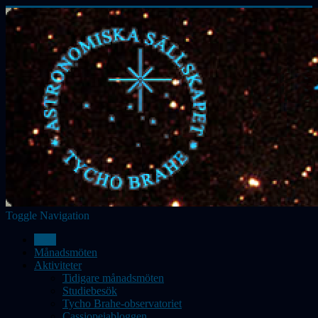
Toggle Navigation
Hem
Månadsmöten
Aktiviteter
Tidigare månadsmöten
Studiebesök
Tycho Brahe-observatoriet
Cassiopeiabloggen