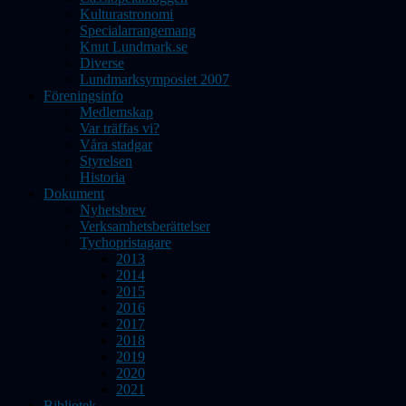
Kulturastronomi
Specialarrangemang
Knut Lundmark.se
Diverse
Lundmarksymposiet 2007
Föreningsinfo
Medlemskap
Var träffas vi?
Våra stadgar
Styrelsen
Historia
Dokument
Nyhetsbrev
Verksamhetsberättelser
Tychopristagare
2013
2014
2015
2016
2017
2018
2019
2020
2021
Bibliotek