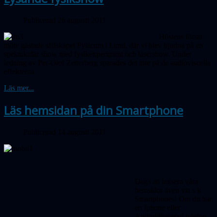
Publicerad 26 augusti 2011
Höstens första
möte gästade sällskapet Fysicum i Lund, där vi blev bjudna på en
spektakulär show med fysikexperiment och lasershow. Under
ledning av Per-Olof Zetterberg sparades det inte på de audiovisuella
effekterna.
Läs mer...
Läs hemsidan på din Smartphone
Publicerad 14 augusti 2011
Dags att lansera våra
hemsidor även via s k
Smartphones! Om du har
en Iphone eller
Androidbaserad telefon