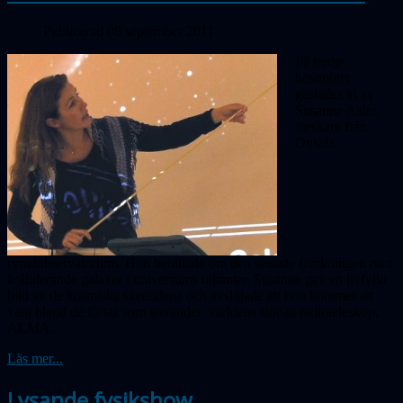
Publicerad 08 september 2011
På tredje
höstmötet
gästades vi av
Susanne Aalto,
forskare från
Onsala
rymdobservatorium. Hon berättade om den senaste forskningen runt
kolliderande galaxer i universums utkanter. Susanne gav en livfylld
bild av de kosmiska skeendena och avslöjade att hon kommer att
vara bland de första som använder världens största radioteleskop,
ALMA.
Läs mer...
Lysande fysikshow