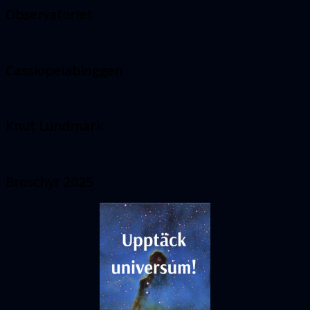
Observatoriet
Cassiopeiabloggen
Knut Lundmark
Broschyr 2025