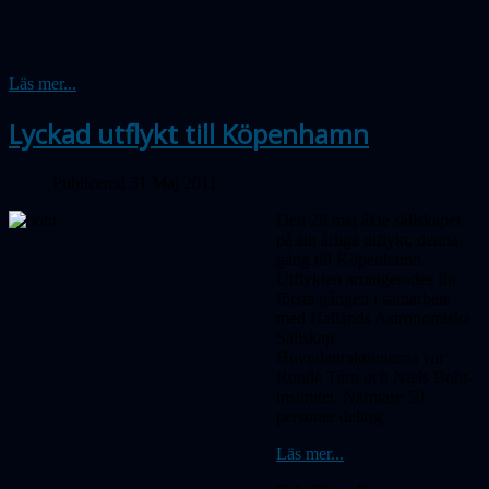
Läs mer...
Lyckad utflykt till Köpenhamn
Publicerad 31 Maj 2011
Den 28 maj åkte sällskapet
på sin årliga utflykt, denna
gång till Köpenhamn.
Utflykten arrangerades för
första gången i samarbete
med Hallands Astronomiska
Sällskap.
Huvudattraktionerna var
Runde Tårn och Niels Bohr-
institutet. Närmare 50
personer deltog.
Läs mer...