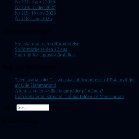
Nr 121: 3 april 2026
Nr 120: 21 dec 2025
Nr 119: 15 nov 2025
Nr 118 1 aug 2025
Observatorienytt
Sol, stjärnfall och solförmörkelse
Solförmörkelse den 12 aug
Snart tid för augustistjärnfallen
Populär Astronomi
”Den svarta solen” – svenska solförmörkelsen 1954 i nytt ljus
av Olle Hammarlund
Artemisavtalet – vilka lagar gäller på månen?
Från kanaler till strövare – så har bilden av Mars ändrats
Sök ...
Medlemskap