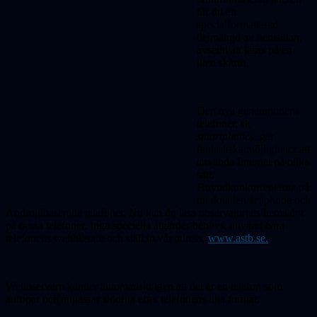
får du en
specialformatterad
delmängd av hemsidan,
avsedd att läsas på en
liten skärm.
Den nya generationens
telefoner, sk
smartphones
, ger
fantastiska möjligheter att
använda Internet på olika
sätt.
Huvudkonkurrenterna på
marknaden är Iphone och
Androidbaserade telefoner. Nu kan du läsa observatoriets hemsidor
på dessa telefoner. Inga speciella åtgärder behövs, använd bara
telefonens webbläsare och ställ in vår adress,
www.astb.se.
Webbservern känner automatiskt igen att det är en telefon som
anropar och anpassar sidorna efter telefonens lilla format.