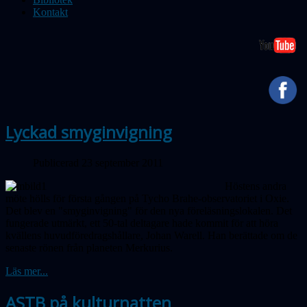
Kontakt
Lyckad smyginvigning
Publicerad 23 september 2011
Höstens andra
möte hölls för första gången på Tycho Brahe-observatoriet i Oxie.
Det blev en "smyginvigning" för den nya föreläsningslokalen. Det
fungerade utmärkt, ett 50-tal deltagare hade kommit för att höra
kvällens huvudföredragshållare, Johan Warell. Han berättade om de
senaste rönen från planeten Merkurius.
Läs mer...
ASTB på kulturnatten