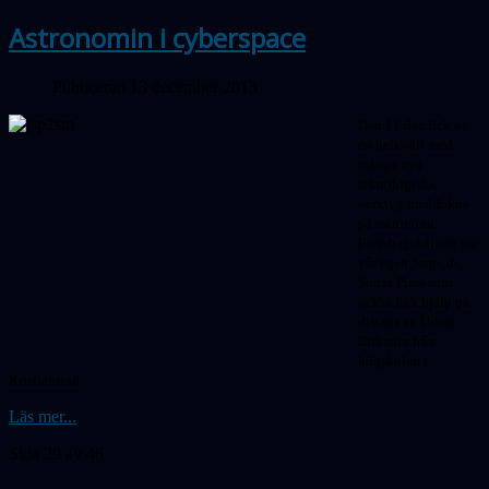
Astronomin i cyberspace
Publicerad 13 december 2013
Den 11 dec fick vi
en helkväll med
många nya
teknologiska
verktyg med fokus
på astronomi.
Föredragshållare var
vår egen Jorge de
Sousa Pires som
också fick hjälp på
distans av Urban
Eriksson från
högskolan i
Kristianstad.
Läs mer...
Sida 29 av 46