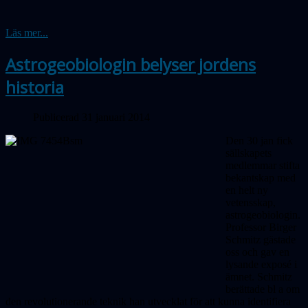
Läs mer...
Astrogeobiologin belyser jordens
historia
Publicerad 31 januari 2014
Den 30 jan fick
sällskapets
medlemmar stifta
bekantskap med
en helt ny
vetensskap,
astrogeobiologin.
Professor Birger
Schmitz gästade
oss och gav en
lysande exposé i
ämnet. Schmitz
berättade bl a om
den revolutionerande teknik han utvecklat för att kunna identifiera