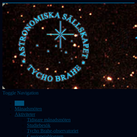
Toggle Navigation
Hem
Månadsmöten
Aktiviteter
Tidigare månadsmöten
Studiebesök
Tycho Brahe-observatoriet
Cassiopeiabloggen