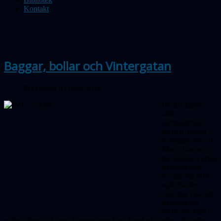
Kontakt
Baggar, bollar och Vintergatan
Publicerad 01 mars 2014
På sällskapets
400:e
sammanträde
genom tiderna
berättade docent
Marie Dacke om
forskningen kring
dyngbaggars
navigering efter
stjärnhimlen.
Hon har visat att
dyngbaggar
håller rak kurs i
nattmörkret tack vare Vintergatans ljusa band på himlen. På mötet