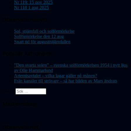
Nr 119: 15 nov 2025
Nr 118 1 aug 2025
Observatorienytt
Sol, stjärnfall och solförmörkelse
Solförmörkelse den 12 aug
Snart tid för augustistjärnfallen
Populär Astronomi
”Den svarta solen” – svenska solförmörkelsen 1954 i nytt ljus
av Olle Hammarlund
Artemisavtalet – vilka lagar gäller på månen?
Från kanaler till strövare – så har bilden av Mars ändrats
Sök ...
Medlemskap
Observatoriet