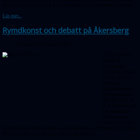
fick vi också en återblick från sällskapets och astronomins historia.
Läs mer...
Rymdkonst och debatt på Åkersberg
Publicerad 27 februari 2014
13 feb hölls en
debatt på
Åkersbergs
stiftsgård i Höör,
som en del av
pågående
astrokulturella
arrangemanget
där. Det var Ulf
R Johansson som
var moderator i
diskussionen
mellan blivande
ärkebiskopen Antje Jackelén och sällskapets ordförande Peter Linde.
Temat var tro och vetande i Big Bangs tidevarv.