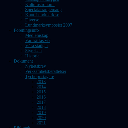
Kulturastronomi
Specialarrangemang
Knut Lundmark.se
Diverse
Lundmarksymposiet 2007
Föreningsinfo
Medlemskap
Var träffas vi?
Våra stadgar
Styrelsen
Historia
Dokument
Nyhetsbrev
Verksamhetsberättelser
Tychopristagare
2013
2014
2015
2016
2017
2018
2019
2020
2021
Bibliotek