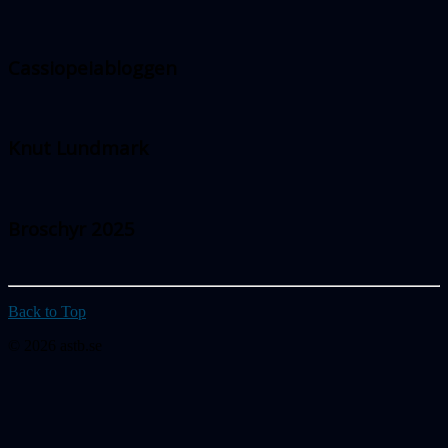
Cassiopeiabloggen
Knut Lundmark
Broschyr 2025
Back to Top
© 2026 astb.se