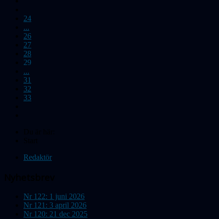
24
...
26
27
28
29
...
31
32
33
Du är här:
Start
Redaktör
Nyhetsbrev
Nr 122: 1 juni 2026
Nr 121: 3 april 2026
Nr 120: 21 dec 2025