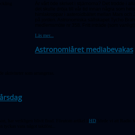
Är vårt öde skrivet i stjärnorna? Det trodde i a
det skulle dröja till vår tid innan några som he
himlakroppar i asteroidbältet mellan Mars och J
på jorden. Astronomiska sällskapet Tycho Brah
medlemsmöte nr 358.
Fritt inträde (som vanligt)
Läs mer...
Astronomiåret mediabevakas
e aktiviteter som arrangeras.
-årsdag
n, har verkligen blivit firad. Förutom artikel i
HD
hörde vi att Radio 
n tyckas vara något taktlöst...