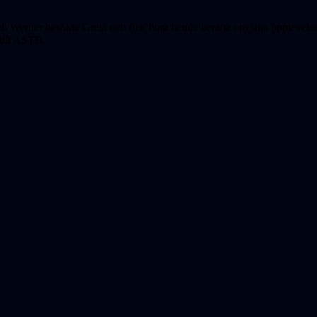
erner besökte Greta och fick höra henne berätta om sina upplevelser p
 till ASTB.