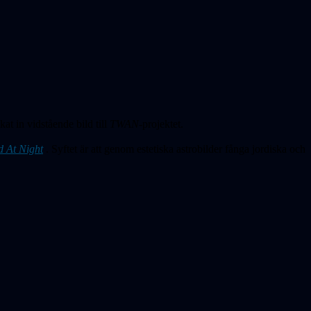
at in vidstående bild till
TWAN-
projektet.
d At Night
. Syftet är att genom estetiska astrobilder fånga jordiska och