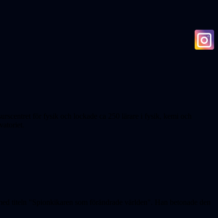
urscentret för fysik och lockade ca 250 lärare i fysik, kemi och
atoriet.
 med titeln "Spionkikaren som förändrade världen". Han betonade den