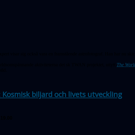
ert visar sig också vara en framstående astrofotograf. Han har nu skick
ärldsomspännande aktiviteterna det sk TWAN projektet, uttytt
The Worl
ild.
 Kosmisk biljard och livets utveckling
 19.00