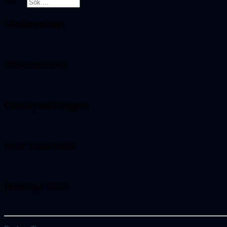
Sök ...
Medlemskap
Observatoriet
Cassiopeiabloggen
Knut Lundmark
Broschyr 2025