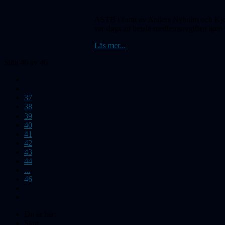
ASTB i form av Anders Nyholm och Kjell W
var dags att betala medlemsavgiften igen
Läs mer...
Sida 46 av 46
37
38
39
40
41
42
43
44
...
46
Du är här:
Start