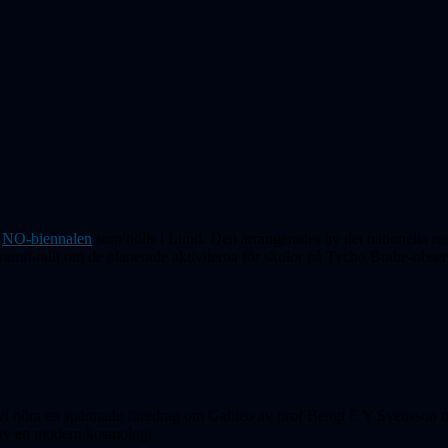
i
NO-biennalen
som hölls i Lund. Den arrangerades av det nationella res
ramförallt om de planerade aktiviterna för skolor på Tycho Brahe-observ
k vi höra ett spännade föredrag om Galileo av prof Bengt E Y Svensson
n av en modern kosmologi.