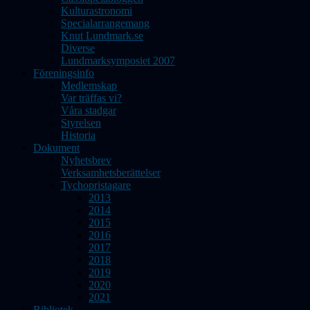
Kulturastronomi
Specialarrangemang
Knut Lundmark.se
Diverse
Lundmarksymposiet 2007
Föreningsinfo
Medlemskap
Var träffas vi?
Våra stadgar
Styrelsen
Historia
Dokument
Nyhetsbrev
Verksamhetsberättelser
Tychopristagare
2013
2014
2015
2016
2017
2018
2019
2020
2021
Bibliotek