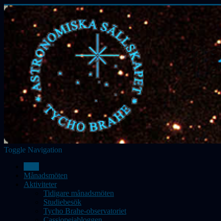
Toggle Navigation
Hem
Månadsmöten
Aktiviteter
Tidigare månadsmöten
Studiebesök
Tycho Brahe-observatoriet
Cassiopeiabloggen