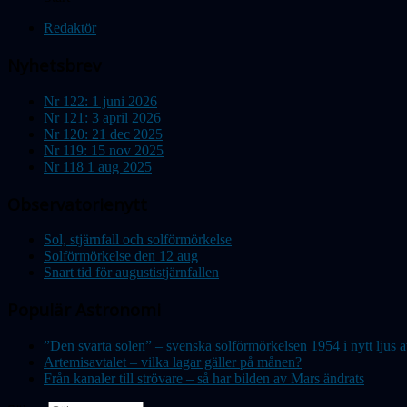
Redaktör
Nyhetsbrev
Nr 122: 1 juni 2026
Nr 121: 3 april 2026
Nr 120: 21 dec 2025
Nr 119: 15 nov 2025
Nr 118 1 aug 2025
Observatorienytt
Sol, stjärnfall och solförmörkelse
Solförmörkelse den 12 aug
Snart tid för augustistjärnfallen
Populär Astronomi
”Den svarta solen” – svenska solförmörkelsen 1954 i nytt lju
Artemisavtalet – vilka lagar gäller på månen?
Från kanaler till strövare – så har bilden av Mars ändrats