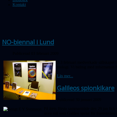
Kontakt
NO-biennal i Lund
Publicerad 03 februari 2009
2-3 februari medverkade sällskapet 
biologi. Vi bidrog med information f
Läs mer...
Galileos spionkikare
Publicerad 30 januari 2009
På årets första sammanträde den 29 jan fic
stora roll som Galileo spelat för framväxte