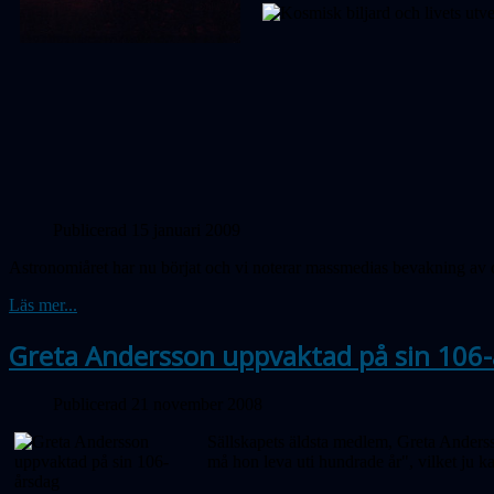
Publicerad 15 januari 2009
Astronomiåret har nu börjat och vi noterar massmedias bevakning av d
Läs mer...
Greta Andersson uppvaktad på sin 106
Publicerad 21 november 2008
Sällskapets äldsta medlem, Greta Andersso
må hon leva uti hundrade år", vilket ju ka