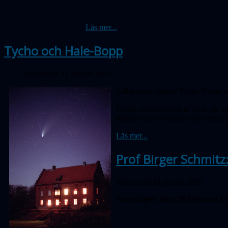
Läs mer...
Tycho och Hale-Bopp
Publicerad 27 januari 2009
Sällskapets främste Tycho Brahe-exp
Under astronomiåret är en av de v
himmelska sevärdheter på samma b
Läs mer...
Prof Birger Schmitz:
Publicerad 19 januari 2009
Torsdagen den 26 februari kl