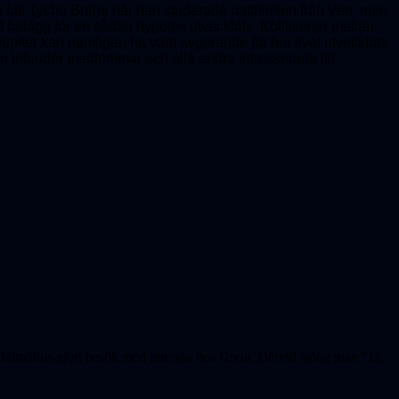
lla fall Tycho Brahe när han studerade natthimlen från Ven, men
lst belägg för en sådan hypotes utvecklats. Kollisioner mellan
upiter kan nämligen ha varit avgörande för hur livet utvecklats
e inbjuder medlemmar och alla andra intresserade till
.
Malmöhus gjort besök med intervju hos Greta. Därvid sjöng man "Ja,