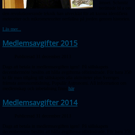
ämnet. Schmitz
berättade bl a om
den revolutionerande teknik han utvecklat för att kunna identifiera
meteoriter och mikrometeoriter nerfallna på jorden genom historien.
Läs mer...
Medlemsavgifter 2015
Publicerad 31 december 2013
Dags att betala in medlemsavgiften igen! På sällskapets
decembermöte beslöts att hålla avgifterna oförändrade. För bara 350
kr får man tillgång till sällskapets alla aktiviteter plus Sveriges
främsta astronomitidning, Populär Astronomi. All information om
medlemskap och inbetalning finns
här
.
Medlemsavgifter 2014
Publicerad 31 december 2013
Dags att betala in medlemsavgiften igen! På sällskapets
decembermöte beslöts att hålla avgifterna oförändrade. För bara 350