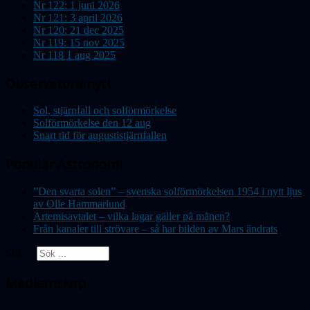
Nr 122: 1 juni 2026
Nr 121: 3 april 2026
Nr 120: 21 dec 2025
Nr 119: 15 nov 2025
Nr 118 1 aug 2025
Observatorienytt
Sol, stjärnfall och solförmörkelse
Solförmörkelse den 12 aug
Snart tid för augustistjärnfallen
Populär Astronomi
”Den svarta solen” – svenska solförmörkelsen 1954 i nytt ljus
av Olle Hammarlund
Artemisavtalet – vilka lagar gäller på månen?
Från kanaler till strövare – så har bilden av Mars ändrats
Sök ...
Medlemskap