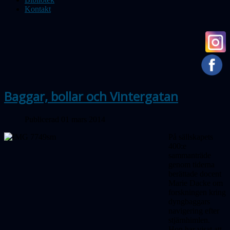
Kontakt
Baggar, bollar och Vintergatan
Publicerad 01 mars 2014
På sällskapets
400:e
sammanträde
genom tiderna
berättade docent
Marie Dacke om
forskningen kring
dyngbaggars
navigering efter
stjärnhimlen.
Hon har visat att