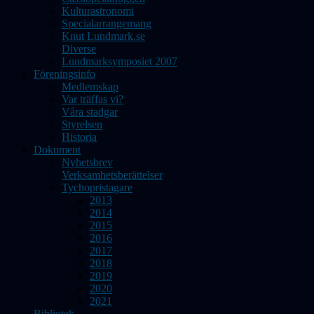
Kulturastronomi
Specialarrangemang
Knut Lundmark.se
Diverse
Lundmarksymposiet 2007
Föreningsinfo
Medlemskap
Var träffas vi?
Våra stadgar
Styrelsen
Historia
Dokument
Nyhetsbrev
Verksamhetsberättelser
Tychopristagare
2013
2014
2015
2016
2017
2018
2019
2020
2021
Bibliotek