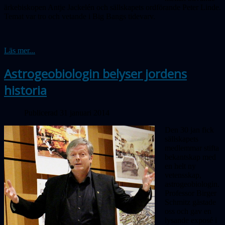
ärkebiskopen Antje Jackelén och sällskapets ordförande Peter Linde.
Temat var tro och vetande i Big Bangs tidevarv.
Läs mer...
Astrogeobiologin belyser jordens
historia
Publicerad 31 januari 2014
Den 30 jan fick
sällskapets
medlemmar stifta
bekantskap med
en helt ny
vetensskap,
astrogeobiologin.
Professor Birger
Schmitz gästade
oss och gav en
lysande exposé i