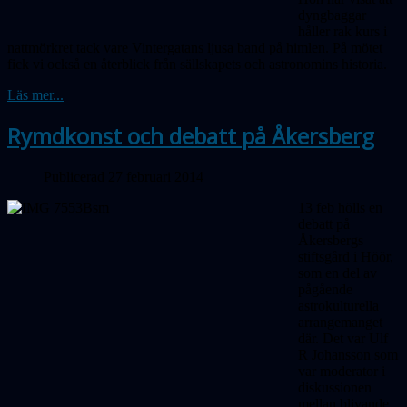
dyngbaggar
håller rak kurs i
nattmörkret tack vare Vintergatans ljusa band på himlen. På mötet
fick vi också en återblick från sällskapets och astronomins historia.
Läs mer...
Rymdkonst och debatt på Åkersberg
Publicerad 27 februari 2014
13 feb hölls en
debatt på
Åkersbergs
stiftsgård i Höör,
som en del av
pågående
astrokulturella
arrangemanget
där. Det var Ulf
R Johansson som
var moderator i
diskussionen
mellan blivande