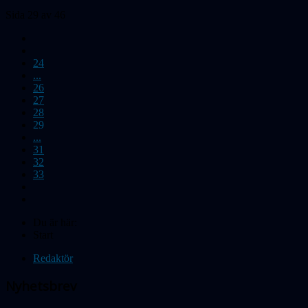
Sida 29 av 46
24
...
26
27
28
29
...
31
32
33
Du är här:
Start
Redaktör
Nyhetsbrev