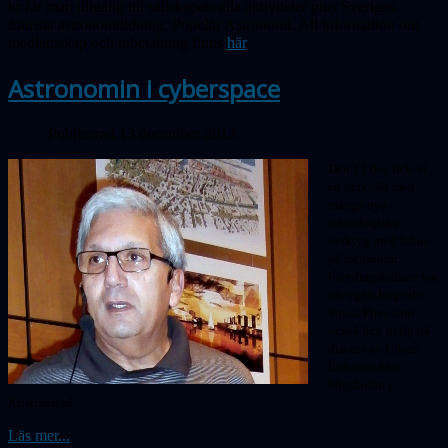
kr får man tillgång till sällskapets alla aktiviteter plus Sveriges
främsta astronomitidning, Populär Astronomi. All information om
medlemskap och inbetalning finns
här
.
Astronomin i cyberspace
Publicerad 13 december 2013
Den 11 dec fick vi
en helkväll med
många nya
teknologiska
verktyg med fokus
på astronomi.
Föredragshållare var
vår egen Jorge de
Sousa Pires som
också fick hjälp på
distans av Urban
Eriksson från
högskolan i
Kristianstad.
Läs mer...