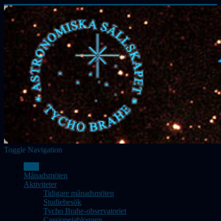
Toggle Navigation
Hem
Månadsmöten
Aktiviteter
Tidigare månadsmöten
Studiebesök
Tycho Brahe-observatoriet
Cassiopeiabloggen