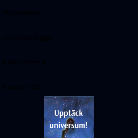
Observatoriet
Cassiopeiabloggen
Knut Lundmark
Broschyr 2025