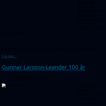
sin 80-åriga
historia har
sällskapet haft en
företrädesvis
manlig dominans
och syftet nu är
att försöka jämna
ut denna obalans.
Mötet blev mycket lyckat med flera spännande föredragshållare.
Läs mer...
Gunnar Larsson-Leander 100 år
Publicerad 06 april 2018
Den 3 april fyllde
tidigare ASTB-
ordföranden professor
emeritus Gunnar
Larsson-Leander inte