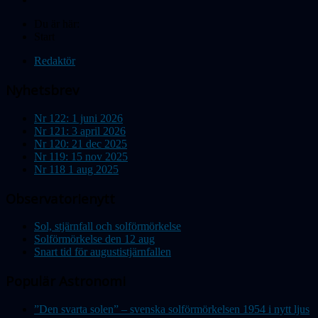
Du är här:
Start
Redaktör
Nyhetsbrev
Nr 122: 1 juni 2026
Nr 121: 3 april 2026
Nr 120: 21 dec 2025
Nr 119: 15 nov 2025
Nr 118 1 aug 2025
Observatorienytt
Sol, stjärnfall och solförmörkelse
Solförmörkelse den 12 aug
Snart tid för augustistjärnfallen
Populär Astronomi
”Den svarta solen” – svenska solförmörkelsen 1954 i nytt ljus