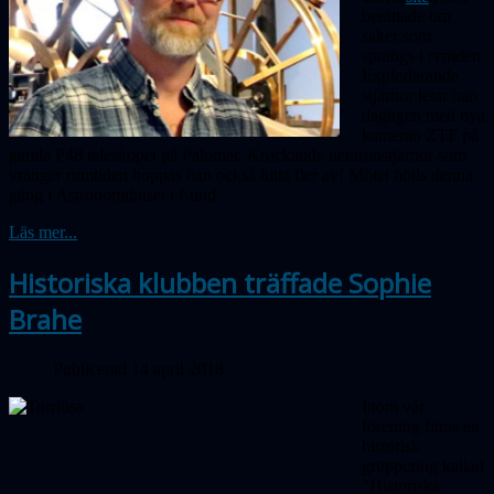
berättade om
saker som
sprängs
i rymden.
Exploderande
stjärnor letar han
dagligen med nya
kameran ZTF på
gamla P48 teleskopet på Palomar. Krockande neutronstjärnor som
vränger rumtiden hoppas han också hitta fler av! Mötet hölls denna
gång i Astronomihuset i Lund.
Läs mer...
Historiska klubben träffade Sophie
Brahe
Publicerad 14 april 2018
Inom vår
förening finns en
historisk
gruppering kallad
"Historiska