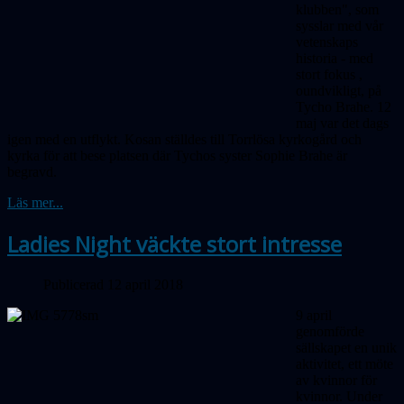
klubben", som
sysslar med vår
vetenskaps
historia - med
stort
fokus
,
oundvikligt, på
Tycho Brahe. 12
maj var det dags
igen med en utflykt. Kosan ställdes till Torrlösa kyrkogård och
kyrka för att bese platsen där Tychos syster Sophie Brahe är
begravd.
Läs mer...
Ladies Night väckte stort intresse
Publicerad 12 april 2018
9 april
genomförde
sällskapet en unik
aktivitet, ett möte
av kvinnor för
kvinnor. Under