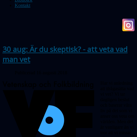
Kontakt
30 aug: Är du skeptisk? - att veta vad
man vet
Publicerad 16 augusti 2018
Har vi anledning
att ifrågasätta vad
vi vet? Vi tar
dagligen beslut
och baserar våra
liv på det som vi
anser oss veta om
världen. Men det
är vanligare än vi
tror att vi missar