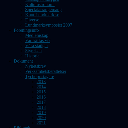
Kulturastronomi
Specialarrangemang
Knut Lundmark.se
Diverse
Lundmarksymposiet 2007
Föreningsinfo
Medlemskap
Var träffas vi?
Våra stadgar
Styrelsen
Historia
Dokument
Nyhetsbrev
Verksamhetsberättelser
Tychopristagare
2013
2014
2015
2016
2017
2018
2019
2020
2021
Bibliotek