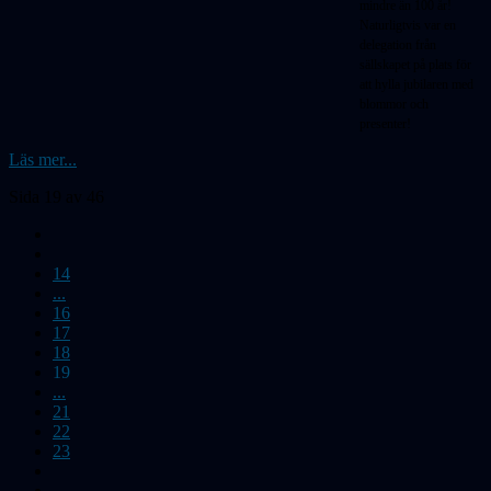
mindre än 100 år!
Naturligtvis var en
delegation från
sällskapet på plats för
att hylla jubilaren med
blommor och
presenter!
Läs mer...
Sida 19 av 46
14
...
16
17
18
19
...
21
22
23