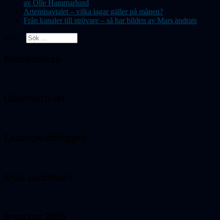
av Olle Hammarlund
Artemisavtalet – vilka lagar gäller på månen?
Från kanaler till strövare – så har bilden av Mars ändrats
Sök ...
Medlemskap
Observatoriet
Cassiopeiabloggen
Knut Lundmark
Broschyr 2025