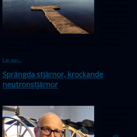
2017 var ändå
bräddfyllt med
andra aktiviteter.
Detta rättade vi
till i år då målet
för årets resa var
meteoritkratern
Mien, idag en stillsam och vacker insjö i Småland.
På
vägen
stannade vi till i Karlshamn och besökte Kreativum, ett science- och
teknik centrum.
Läs mer...
Sprängda stjärnor, krockande
neutronstjärnor
Publicerad 27 april 2018
Den 26 april kom
Jesper Sollerman,
professor i
astronomi vid
Stockholms
univer
site
t, och