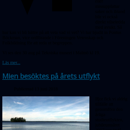
eller
missuppfattar
saker och ibland
blir vi också
direkt vilseledda
med avsikt. Så
hur
kan vi bli bättre på att veta vad vi vet? Vi har bjudit in Pontus
Böckman, vice ordförande i Föreningen Vetenskap och
Folkbildning för att reda ut begreppen.
Vi ses den 30 aug på Tekniska museet i Malmö kl 19.
Läs mer...
Mien besöktes på årets utflykt
Publicerad 13 juni 2018
Ifjor fick vi aldrig
tillfälle att
genomföra den
årliga
studieutflykten,
jubileumsåret