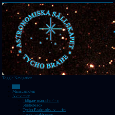
Toggle Navigation
Hem
Månadsmöten
Aktiviteter
Tidigare månadsmöten
Studiebesök
Tycho Brahe-observatoriet
Cassiopeiabloggen