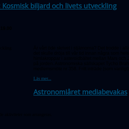
 Kosmisk biljard och livets utveckling
 19.00
Är vårt öde skrivet i stjärnorna? Det trodde i a
det skulle dröja till vår tid innan några som he
himlakroppar i asteroidbältet mellan Mars och J
på jorden. Astronomiska sällskapet Tycho Brah
medlemsmöte nr 358.
Fritt inträde (som vanligt)
Läs mer...
Astronomiåret mediabevakas
e aktiviteter som arrangeras.