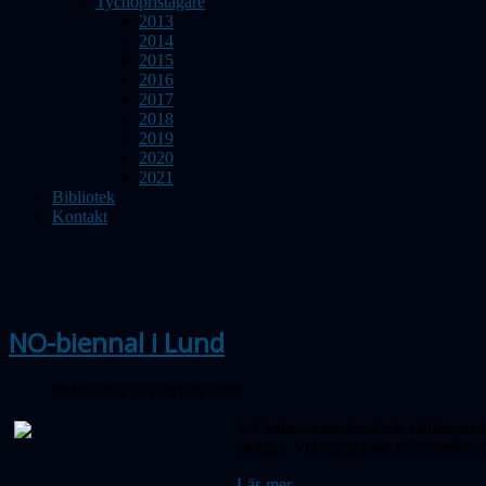
Tychopristagare
2013
2014
2015
2016
2017
2018
2019
2020
2021
Bibliotek
Kontakt
NO-biennal i Lund
Publicerad 03 februari 2009
2-3 februari medverkade sällskapet 
biologi. Vi bidrog med information f
Läs mer...