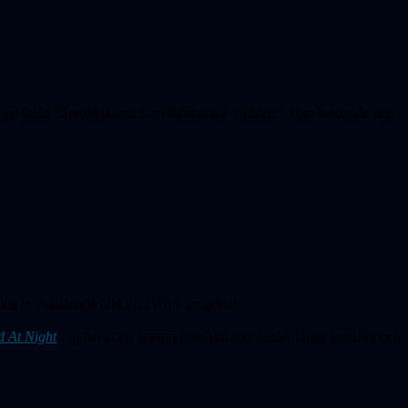
 med titeln "Spionkikaren som förändrade världen". Han betonade den
at in vidstående bild till
TWAN-
projektet.
d At Night
. Syftet är att genom estetiska astrobilder fånga jordiska och