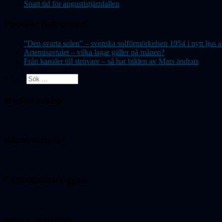
Snart tid för augustistjärnfallen
Populär Astronomi
”Den svarta solen” – svenska solförmörkelsen 1954 i nytt lju
Artemisavtalet – vilka lagar gäller på månen?
Från kanaler till strövare – så har bilden av Mars ändrats
Sök ...
Medlemskap
Observatoriet
Cassiopeiabloggen
Knut Lundmark