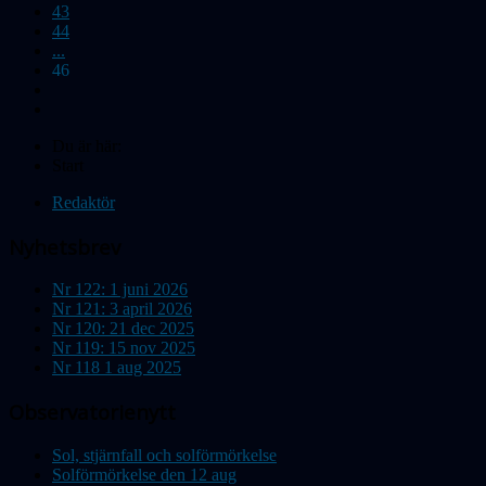
43
44
...
46
Du är här:
Start
Redaktör
Nyhetsbrev
Nr 122: 1 juni 2026
Nr 121: 3 april 2026
Nr 120: 21 dec 2025
Nr 119: 15 nov 2025
Nr 118 1 aug 2025
Observatorienytt
Sol, stjärnfall och solförmörkelse
Solförmörkelse den 12 aug