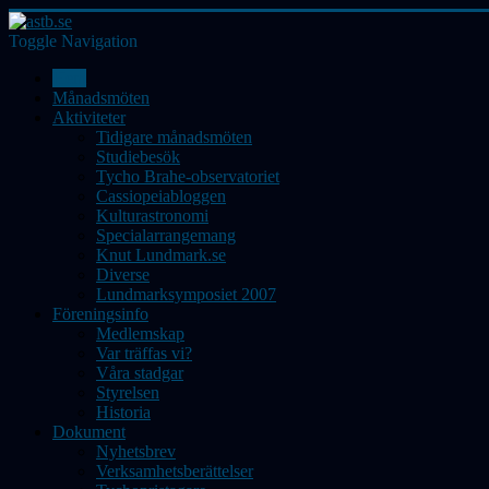
Toggle Navigation
Hem
Månadsmöten
Aktiviteter
Tidigare månadsmöten
Studiebesök
Tycho Brahe-observatoriet
Cassiopeiabloggen
Kulturastronomi
Specialarrangemang
Knut Lundmark.se
Diverse
Lundmarksymposiet 2007
Föreningsinfo
Medlemskap
Var träffas vi?
Våra stadgar
Styrelsen
Historia
Dokument
Nyhetsbrev
Verksamhetsberättelser