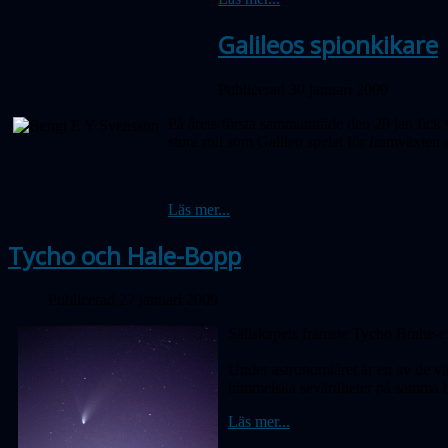
Galileos spionkikare
Publicerad 30 januari 2009
På årets första sammanträde den 29 jan fic
stora roll som Galileo spelat för framväxte
Läs mer...
Tycho och Hale-Bopp
Publicerad 27 januari 2009
Sällskapets främste Tycho Brahe-exp
Under astronomiåret är en av de v
himmelska sevärdheter på samma b
Läs mer...