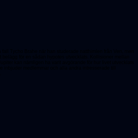
lla fall Tycho Brahe när han studerade natthimlen från Ven, men
lst belägg för en sådan hypotes utvecklats. Kollisioner mellan
upiter kan nämligen ha varit avgörande för hur livet utvecklats
e inbjuder medlemmar och alla andra intresserade till
.