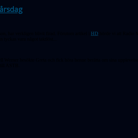
-årsdag
n, har verkligen blivit firad. Förutom artikel i
HD
hörde vi att Radio 
n tyckas vara något taktlöst...
erner besökte Greta och fick höra henne berätta om sina upplevelser p
 till ASTB.