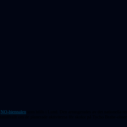
i
NO-biennalen
som hölls i Lund. Den arrangerades av det nationella res
ramförallt om de planerade aktiviterna för skolor på Tycho Brahe-observ