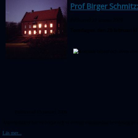
Prof Birger Schmitz:
Publicerad 19 januari 2009
Torsdagen den 26 februari kl
Publicerad 15 januari 2009
Astronomiåret har nu börjat och vi noterar massmedias bevakning av d
Läs mer...