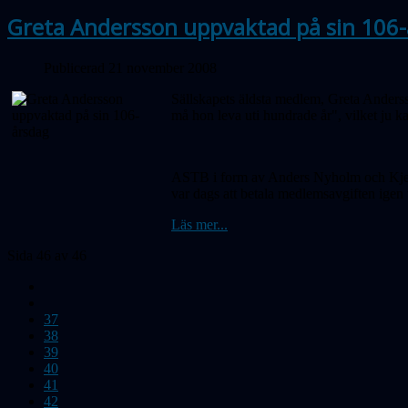
Greta Andersson uppvaktad på sin 106
Publicerad 21 november 2008
Sällskapets äldsta medlem, Greta Andersso
må hon leva uti hundrade år", vilket ju ka
ASTB i form av Anders Nyholm och Kjell W
var dags att betala medlemsavgiften igen
Läs mer...
Sida 46 av 46
37
38
39
40
41
42