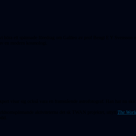
k vi höra ett spännade föredrag om Galileo av prof Bengt E Y Svensson
n av en modern kosmologi.
ert visar sig också vara en framstående astrofotograf. Han har nu skick
ärldsomspännande aktiviteterna det sk TWAN projektet, uttytt
The Worl
ild.