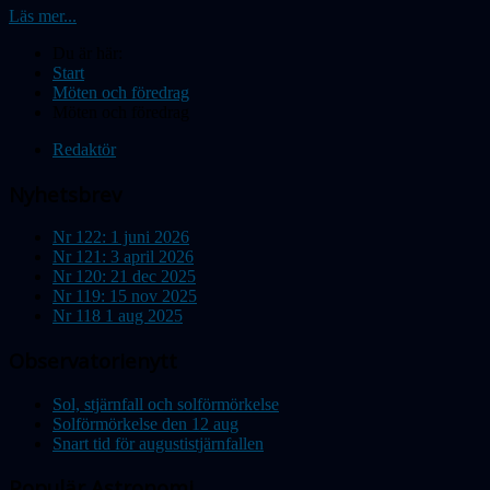
Läs mer...
Du är här:
Start
Möten och föredrag
Möten och föredrag
Redaktör
Nyhetsbrev
Nr 122: 1 juni 2026
Nr 121: 3 april 2026
Nr 120: 21 dec 2025
Nr 119: 15 nov 2025
Nr 118 1 aug 2025
Observatorienytt
Sol, stjärnfall och solförmörkelse
Solförmörkelse den 12 aug
Snart tid för augustistjärnfallen
Populär Astronomi