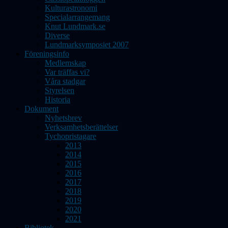
Kulturastronomi
Specialarrangemang
Knut Lundmark.se
Diverse
Lundmarksymposiet 2007
Föreningsinfo
Medlemskap
Var träffas vi?
Våra stadgar
Styrelsen
Historia
Dokument
Nyhetsbrev
Verksamhetsberättelser
Tychopristagare
2013
2014
2015
2016
2017
2018
2019
2020
2021
Bibliotek