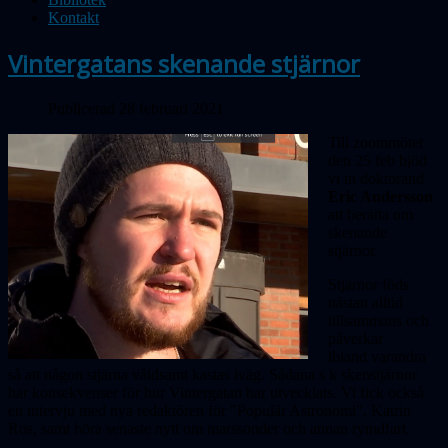
Kontakt
Vintergatans skenande stjärnor
Publicerad 28 februari 2021
Till zoommötet
den 25 feb bjöd
vi in doktorand
Eric Andersson
att berätta om
skenande
stjärnor.
Stjärnor föds
nästan alltid
tillsammans och
påverkar
ibland varandra
så att någon stjärna våldsamt kastas iväg. Sådana s k skenstjärnor
har konsekvenser för hur Vintergatan har utvecklats. Vi fick också
en intervju med nya redaktören för "Populär Astronomi", Katrin
Ros, samt höra senaste nytt om marssonder och annan rymdfart.