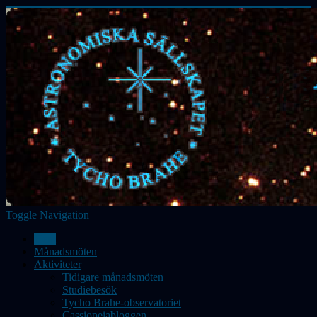
Toggle Navigation
Hem
Månadsmöten
Aktiviteter
Tidigare månadsmöten
Studiebesök
Tycho Brahe-observatoriet
Cassiopeiabloggen