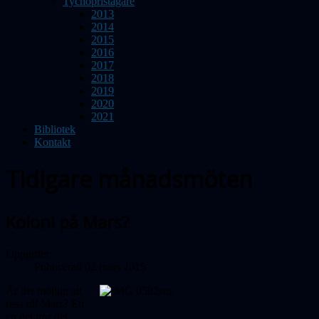
Tychopristagare
2013
2014
2015
2016
2017
2018
2019
2020
2021
Bibliotek
Kontakt
Tidigare månadsmöten
Koloni på Mars?
Uppgifter
Publicerad 02 mars 2015
Är det möjligt att
resa till Mars? Ett
en del tror det