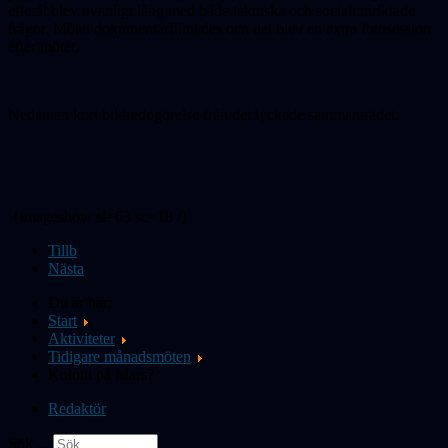
efteråt blev ovanligt lång med både tekniska och socialt inriktade
frågor. Mötet dokumentärfilmades och det blev en extra fotosession
efter mötet.
Nedan en kort bildredogörelse från det lyckade sammanträdet.
{imageshow sl=63 sc=18 /}
Tillb
Nästa
Du är här:
Start
Aktiviteter
Tidigare månadsmöten
Koloni på Mars?
Redaktör
Sök ...