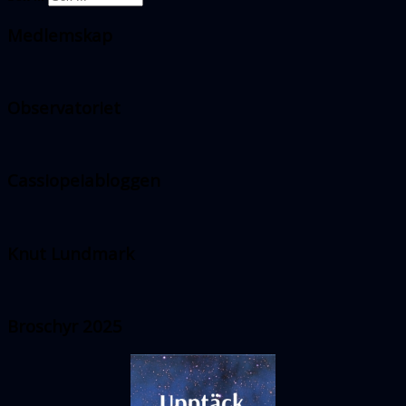
Medlemskap
Observatoriet
Cassiopeiabloggen
Knut Lundmark
Broschyr 2025