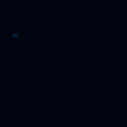
och arbetar aktivt
för att nå dit.
Martina
Johansson tog
chansen när det
holländska
företa
get
Mars
One gav
möjligheten att
bli en del av
rymdfartens
största pionjäräventyr sedan månlandningen.
Den 26 februari fick vi höra Martina berätta själv om äventyret och
hur det gått. Dessutom var det gott om både förenings- och
astronomiska nyheter.
Det var ett 60-tal närvarande i Tekniska museets hörsal när
sällskapets 408:e sammanträde från starten 1937 onleddes. Kvällens
inbjudna föredragshållare var Martina Johansson, en av de som
sedan länge anmält sig för en enkel resa till Mars i det s k MarsOne
projektet. Vi fick en god inblick i det kontroversiella och nytänkande
projektet och hur Martina själv såg på sin medverkan. Frågestunden