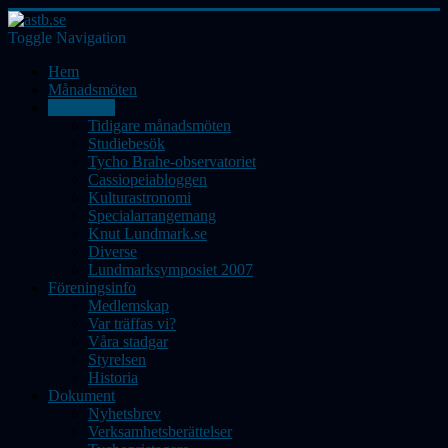
Toggle Navigation
Hem
Månadsmöten
Aktiviteter
Tidigare månadsmöten
Studiebesök
Tycho Brahe-observatoriet
Cassiopeiabloggen
Kulturastronomi
Specialarrangemang
Knut Lundmark.se
Diverse
Lundmarksymposiet 2007
Föreningsinfo
Medlemskap
Var träffas vi?
Våra stadgar
Styrelsen
Historia
Dokument
Nyhetsbrev
Verksamhetsberättelser