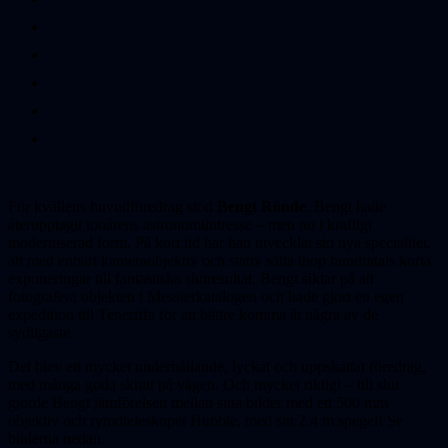
För kvällens huvudföredrag stod
Bengt Rönde
. Bengt hade
återupptagit tonårens astronomiintresse – men nu i kraftigt
moderniserad form. På kort tid har han utvecklat sin nya specialitet,
att med enbart kameraobjektiv och stativ sätta ihop hundratals korta
exponeringar till fantastiska slutresultat. Bengt siktar på att
fotografera objekten i Messierkatalogen och hade gjort en egen
expedition till Teneriffa för att bättre komma åt några av de
sydligaste.
Det blev ett mycket underhållande, lyckat och uppskattat föredrag,
med många goda skratt på vägen. Och mycket riktigt – till slut
gjorde Bengt jämförelsen mellan sina bilder med ett 500 mm
objektiv och rymdteleskopet Hubble, med sin 2.4 m spegel! Se
bilderna nedan.