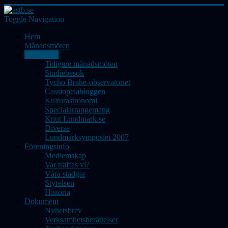
Toggle Navigation
Hem
Månadsmöten
Aktiviteter
Tidigare månadsmöten
Studiebesök
Tycho Brahe-observatoriet
Cassiopeiabloggen
Kulturastronomi
Specialarrangemang
Knut Lundmark.se
Diverse
Lundmarksymposiet 2007
Föreningsinfo
Medlemskap
Var träffas vi?
Våra stadgar
Styrelsen
Historia
Dokument
Nyhetsbrev
Verksamhetsberättelser