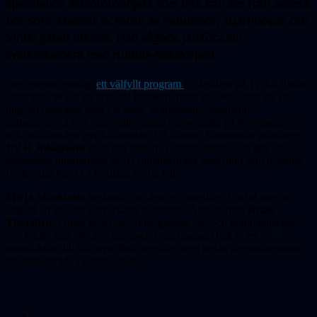
spännande astrofotoobjekt som inte kan ses från svensk
horisont. Massor av foton av nebulosor, stjärnhopar och
Vintergatan utlovas. Han vågade jämföra sin
systemkamera med Hubble-teleskopet!
Det var som vanligt
ett välfyllt program
för kvällen på Tycho Brahe-
observatoriet där ett fyrtiotal besökare hittat ut. Dessutom var ett
tjugotal deltagare med via nätet. Sommarens omfattande
gatuastronomi och stjärnfallsvisning redovisades på föreningsnytt
och ordföranden gav hållpunkter för höstens kommande aktiviteter.
Ulf R Johansson
hade sett filmen "Oppenheimer" och gav en
rescension tillsammans med Oppenheimers bakgrund som teoretisk
fysiker där han bl a förutsåg svarta hål.
Mirja Markkula
berättade om den nya satelliten Euclid som är
avsedd att studera universums barndom.
Astronomen
Brian
Thorsbro,
Lunds observatorium, gästade oss och kommenterade
nya bilder från Webb-teleskopet. Innan pausen fick vi en
introduktion till vårt nya, fina, teleskop som sedan demonstrerades
för intresserade i kaffepausen.