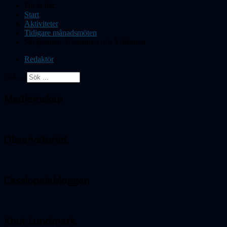
Du är här:
Start
Aktiviteter
Tidigare månadsmöten
Skorpionen, Kentauren och Vulkanen
Redaktör
Sök ...
Medlemskap
Observatoriet
Cassiopeiabloggen
Knut Lundmark