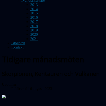
Tychopristagare
2013
2014
2015
2016
2017
2018
2019
2020
2021
Bibliotek
Kontakt
Tidigare månadsmöten
Skorpionen, Kentauren och Vulkanen
Uppgifter
Publicerad 16 augusti 2023