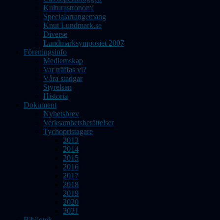
Kulturastronomi
Specialarrangemang
Knut Lundmark.se
Diverse
Lundmarksymposiet 2007
Föreningsinfo
Medlemskap
Var träffas vi?
Våra stadgar
Styrelsen
Historia
Dokument
Nyhetsbrev
Verksamhetsberättelser
Tychopristagare
2013
2014
2015
2016
2017
2018
2019
2020
2021
Bibliotek