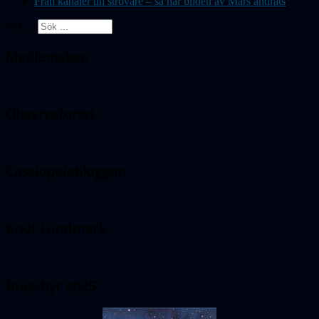
Från kanaler till strövare – så har bilden av Mars ändrats
Sök ...
Medlemskap
Observatoriet
Cassiopeiabloggen
Knut Lundmark
Broschyr 2025