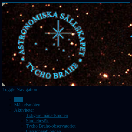
Toggle Navigation
Hem
Månadsmöten
Aktiviteter
Tidigare månadsmöten
Studiebesök
Tycho Brahe-observatoriet
Cassiopeiabloggen