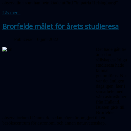
observation som han betraktade utförd ”in patria Helsingburgi”
Läs mer...
Brorfelde målet för årets studieresa
Publicerad 10 juni 2022
Det hade gått tre
år sedan
sällskapets årliga
studieresa hade
kunnat
genomföras. Nu
var det äntligen
dags igen, åter i
samarbete med
våra astrovänner
från Halland.
Bussen gick till
Brorfelde
observatorium i Danmark, sedan några år omgjort till ett
besökscentrum för astronomi och annan naturvetenskap.