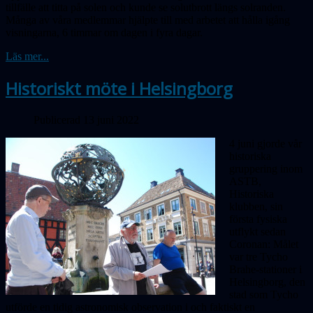
tillfälle att titta på solen och kunde se solutbrott längs solranden.
Många av våra medlemmar hjälpte till med arbetet att hålla igång
visningarna, 6 timmar om dagen i fyra dagar.
Läs mer...
Historiskt möte i Helsingborg
Publicerad 13 juni 2022
4 juni gjorde vår
historiska
gruppering inom
ASTB,
Historiska
klubben, sin
första fysiska
utflykt sedan
Coronan: Målet
var tre Tycho
Brahe-stationer i
Helsingborg, den
stad som Tycho
utförde en tidig astronomisk observation i och faktiskt en