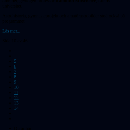
området, geologen professor
Raimund Muscheler
, Lunds
universitet.
Astrohistoria, gymnasieprojekt och amatör­astrobilder stod också på
programmet.
Läs mer...
Sida 10 av 46
5
6
7
8
9
10
11
12
13
14
Du är här: