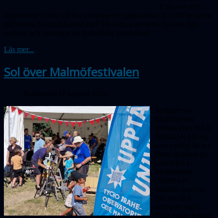
Eriksson som
disputerade i våras på hur exoplaneter uppkommer. Vi bjöd in henne
till höstens första månadsmöte! Till detta kom även nyheter från
rymden och visningar av fantastiska astrobilder!
Läs mer...
Sol över Malmöfestivalen
Publicerad 17 augusti 2022
Äntligen var
Malmöfesten
tillbaka efter två år.
Sällskapet bidrog
som vanligt de två
första dagarna på
barndelen i
Slottsparken.
Vädret var
utmärkt, mycket
sol, om än i
varmaste laget.
Våra inslag bestod