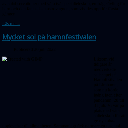
av solobservationer med våra två specialteleskop, en frågetävling för
barn och den fantastiska astrovagnen, som visades upp för första
gången.
Läs mer...
Mycket sol på hamnfestivalen
Publicerad 30 juli 2022
Liksom vid
tidigare år
medverkade
sällskapet på
Hamnfestivalen
på Limhamn,
som nu körde
igång igen efter
pandemin, 28 till
31 juli. Vi var på
plats med våra
solteleskop för att
ge nya aha-
upplevelser till allmänheten. Sammanlagt fick närmare ett tusental