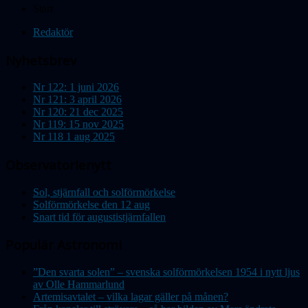
Start
Redaktör
Nyhetsbrev
Nr 122: 1 juni 2026
Nr 121: 3 april 2026
Nr 120: 21 dec 2025
Nr 119: 15 nov 2025
Nr 118 1 aug 2025
Observatorienytt
Sol, stjärnfall och solförmörkelse
Solförmörkelse den 12 aug
Snart tid för augustistjärnfallen
Populär Astronomi
”Den svarta solen” – svenska solförmörkelsen 1954 i nytt ljus
av Olle Hammarlund
Artemisavtalet – vilka lagar gäller på månen?