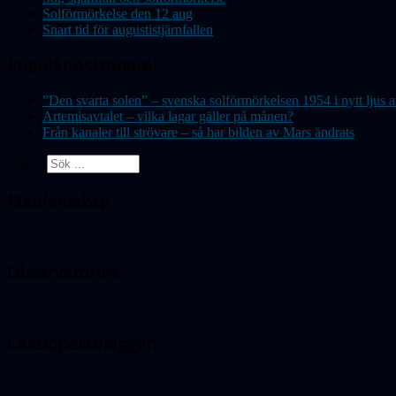
Solförmörkelse den 12 aug
Snart tid för augustistjärnfallen
Populär Astronomi
”Den svarta solen” – svenska solförmörkelsen 1954 i nytt lju
Artemisavtalet – vilka lagar gäller på månen?
Från kanaler till strövare – så har bilden av Mars ändrats
Sök ...
Medlemskap
Observatoriet
Cassiopeiabloggen