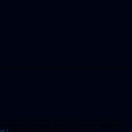
hansen att se den, den pågår till den 3 okt. Adressen är Korsgatan 6,
institutionen en utställning på temat
Modern astronomi - Lund med
tronomins utveckling från Tycho och Galilei, via Lundastronomer
en 1
, Lund.
Utställningen pågick 11 sept - 5 dec.