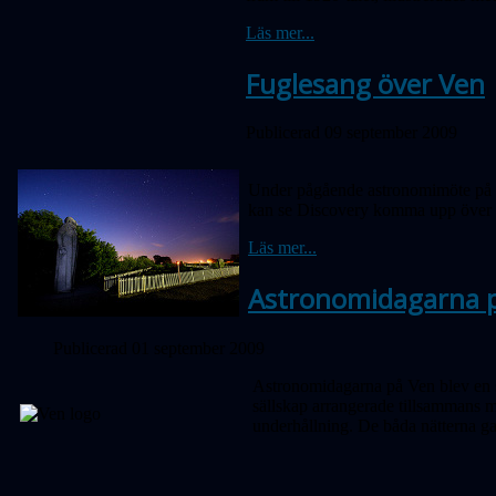
Läs mer...
Fuglesang över Ven
Publicerad 09 september 2009
Under pågående astronomimöte på Ve
kan se Discovery komma upp över h
Läs mer...
Astronomidagarna p
Publicerad 01 september 2009
Astronomidagarna på Ven blev en su
sällskap arrangerade tillsammans 
underhållning. De båda nätterna ga