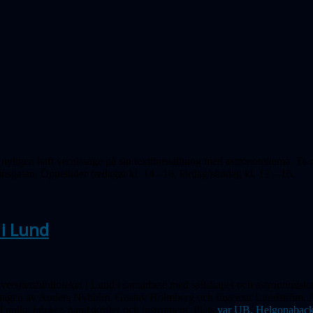
yligen haft vernissage på sin textilutställning med astronomitema. Ta c
sgatan. Öppettider fredagar kl. 14 –18, lördag/söndag kl. 12 – 16
.
 i Lund
rsitetsbiblioteket i Lund i samarbete med sällskapet och astronomiska 
tagen av Anders Nyholm, Gustav Holmberg och Ingemar Lundström. As
ed unika böcker, handskrifter och instrument. Plats
var UB,
Helgonaback