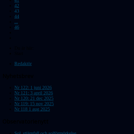
41
42
43
44
...
46
Du är här:
Start
Redaktör
Nyhetsbrev
Nr 122: 1 juni 2026
Nr 121: 3 april 2026
Nr 120: 21 dec 2025
Nr 119: 15 nov 2025
Nr 118 1 aug 2025
Observatorienytt
Sol, stjärnfall och solförmörkelse