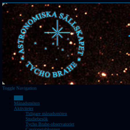
Toggle Navigation
Hem
Månadsmöten
Aktiviteter
Tidigare månadsmöten
Studiebesök
Tycho Brahe-observatoriet
Cassiopeiabloggen