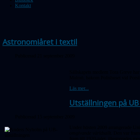
Kontakt
Astronomiåret i textil
Publicerad 21 september 2009
Sällskapets medlem Tora Greve har n
Malmö, bakom Polishuset vid Porslin
Läs mer...
Utställningen på UB
Publicerad 15 september 2009
Under hösten 2009 arrangerade Unive
omgivande världsallt.
Den var fram
fram till 1920-talet, illustrerades m