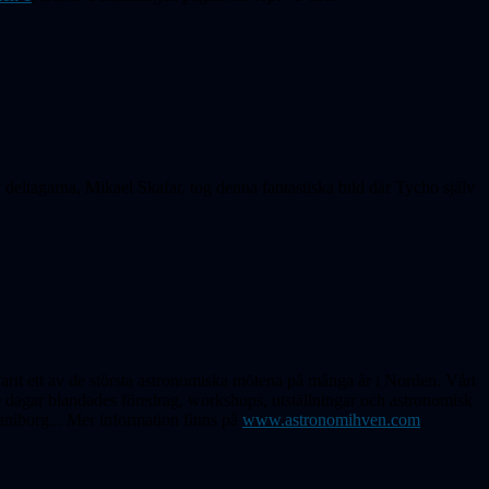
ltagarna, Mikael Skafar, tog denna fantastiska bild där Tycho själv
arit ett av de största astronomiska mötena på många år i Norden. Vårt
e dagar blandades föredrag, workshops, utställningar och astronomisk
aniborg... Mer information finns på
www.astronomihven.com
.