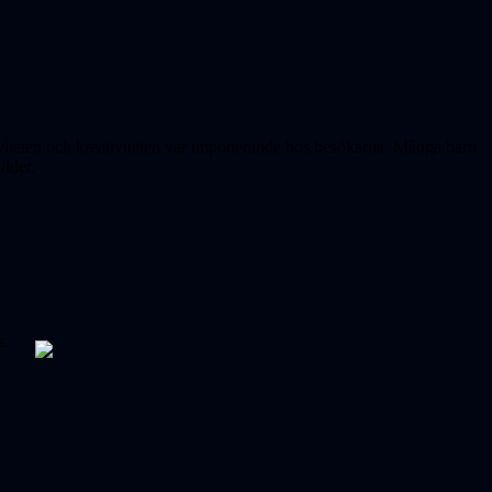
viteten och kreativiteten var imponerande hos besökarna. Många barn
ilder.
s.