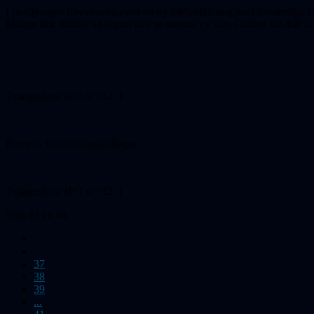
I paviljongen förevisades även en ny bildutställning med förnämliga 
Många fick tillfälle att häpna och se samma vy som Galileo för 400 år 
{imageshow sl=5 sc=12 /}
Barnens favoritutomjordingar:
{imageshow sl=1 sc=12 /}
Sida 43 av 46
37
38
39
...