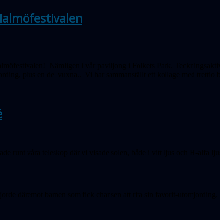
almöfestivalen
möfestivalen! Nämligen i vår paviljong i Folkets Park. Teckningsakti
ording, plus en del vuxna... Vi har sammanställt ett kollage med trettio b
é
runt våra teleskop där vi visade solen, både i vitt ljus och H-alfa lju
gjorde däremot barnen som fick chansen att rita sin favorit-utomjording.