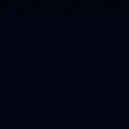
bilder tagna av amatörastronomer samt bildspel på väggen. På kvällen vi
sedan - Jupiter och de fyra största månarna. En stor succé således för vå