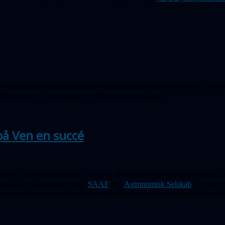
n kom ju Fuglesang äntligen iväg upp på sina andra rymdfärd. En av de
orisonten och förundras över teknikens utveckling...
å Ven en succé
ccé. Över 160 deltagare, varav ca 40 danskar, betyder att det bör ha v
med andra föreningar, främst
SAAF
och
Astronomisk Selskab
. Under tr
v bra väder och många teleskop riktades då på nytt mot himlen från Ur