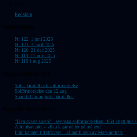
Start
Redaktör
Nyhetsbrev
Nr 122: 1 juni 2026
Nr 121: 3 april 2026
Nr 120: 21 dec 2025
Nr 119: 15 nov 2025
Nr 118 1 aug 2025
Observatorienytt
Sol, stjärnfall och solförmörkelse
Solförmörkelse den 12 aug
Snart tid för augustistjärnfallen
Populär Astronomi
”Den svarta solen” – svenska solförmörkelsen 1954 i nytt lju
Artemisavtalet – vilka lagar gäller på månen?
Från kanaler till strövare – så har bilden av Mars ändrats