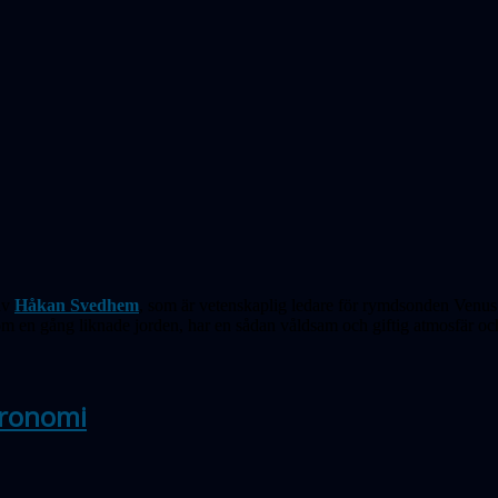
av
Håkan Svedhem
, som är vetenskaplig ledare för rymdsonden Venus 
om en gång liknade jorden, har en sådan våldsam och giftig atmosfär 
tronomi