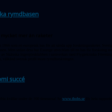
ska rymdbasen
– mycket mer än raketer
 1966 som en europeisk bas för att sända upp forskningsraketer. Sveri
asen. Men sedan dess har Esrange utvecklats till en bas för forskning m
9 av Skånska Ingenjörsklubben i samverkan med Flygtekniska Föreninge
, välkänd svensk profil inom rymdforskningen.
omi succé
fria kvällar under de 100 timmarna! Se
www.tbobs.se
för hela rapporte