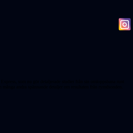
Express, som nu gör detaljerade studier från sin omloppsbana runt
och många andra spännande detaljer om resultaten från rymdsonden.