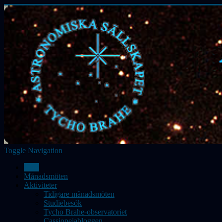
Toggle Navigation
Hem
Månadsmöten
Aktiviteter
Tidigare månadsmöten
Studiebesök
Tycho Brahe-observatoriet
Cassiopeiabloggen