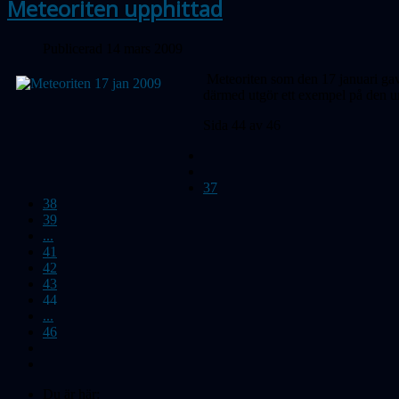
Meteoriten upphittad
Publicerad 14 mars 2009
Meteoriten som den 17 januari gav u
därmed utgör ett exempel på den ur
Sida 44 av 46
37
38
39
...
41
42
43
44
...
46
Du är här: