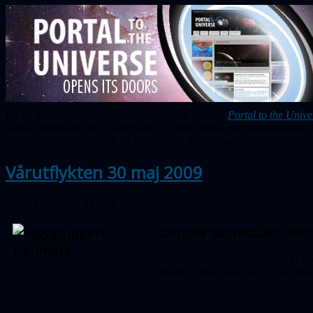
En ny portal på nätet för astronomi har nu startats,
Portal to the Unive
senaste nyheterna inom astronomi och rapporteras och kommenteras. M
att automatiskt presentera ett nyhetsflöde från denna portal.
Vårutflykten 30 maj 2009
Publicerad 17 april 2009
Danska ’jættestuer’, vi
2009 gick sällskapets vårutflykt v
märkliga med dessa är att man fun