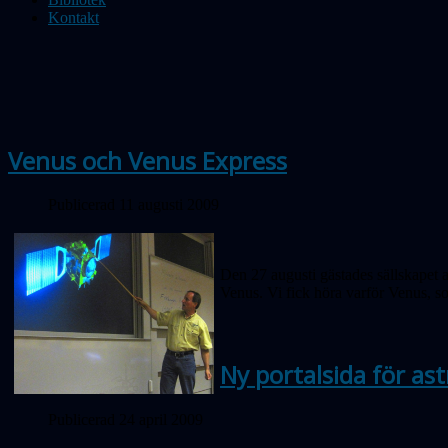
Kontakt
Venus och Venus Express
Publicerad 11 augusti 2009
Den 27 augusti gästades sällskapet 
Venus. Vi fick höra varför Venus, s
Ny portalsida för as
Publicerad 24 april 2009