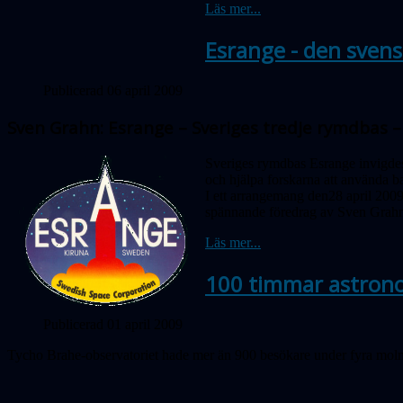
Läs mer...
Esrange - den sven
Publicerad 06 april 2009
Sven Grahn: Esrange – Sveriges tredje rymdbas 
Sveriges rymdbas Esrange invigdes
och hjälpa forskarna att använda b
I ett arrangemang den28 april 200
spännande föredrag av Sven Grahn
Läs mer...
100 timmar astron
Publicerad 01 april 2009
Tycho Brahe-observatoriet hade mer än 900 besökare under fyra moln