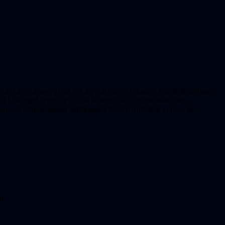
ge tog över basen 1972 och Rymdbolaget bildades för att sköta basen
ed ballonger, styrning av och kommunikation med satelliter.
n och Astronomiska Sällskapet Tycho Brahe, fick vi höra ett
n.