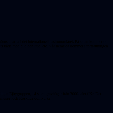
rnstenarna i det internationella astronomiåret. På sidan kommer de
s både med bild och ljud, etc. Vår hemsida kommer i fortsättningen
mligen Ejbygruppen, 14 stora gravhögar från 3000-talet f Kr. Det
ngamuseet och Roskilde domkyrka.