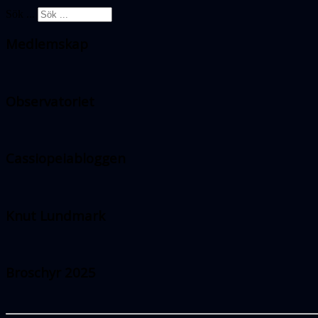
Sök ...
Medlemskap
Observatoriet
Cassiopeiabloggen
Knut Lundmark
Broschyr 2025