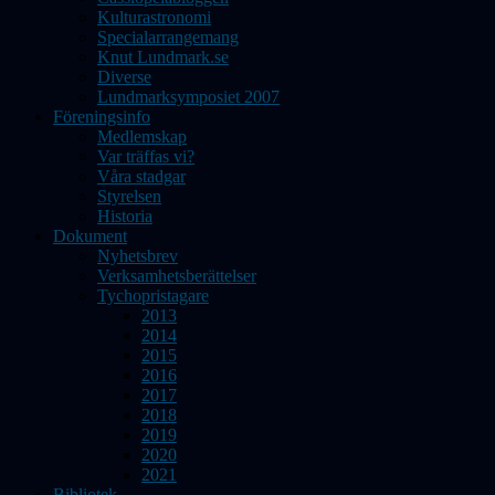
Kulturastronomi
Specialarrangemang
Knut Lundmark.se
Diverse
Lundmarksymposiet 2007
Föreningsinfo
Medlemskap
Var träffas vi?
Våra stadgar
Styrelsen
Historia
Dokument
Nyhetsbrev
Verksamhetsberättelser
Tychopristagare
2013
2014
2015
2016
2017
2018
2019
2020
2021
Bibliotek