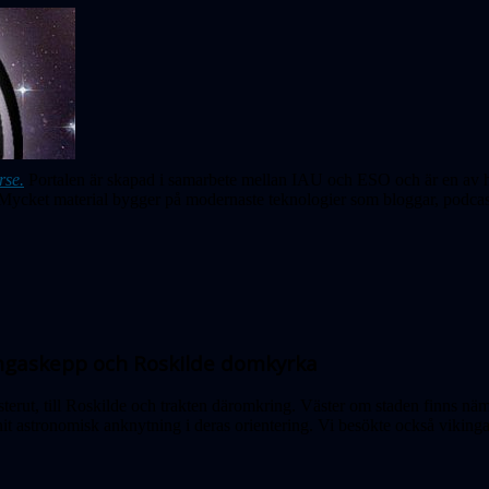
rse.
Portalen är skapad i samarbete mellan IAU och ESO och är en av hö
ycket material bygger på modernaste teknologier som bloggar, podcast
kingaskepp och Roskilde domkyrka
ästerut, till Roskilde och trakten däromkring. Väster om staden finns nä
nit astronomisk anknytning i deras orientering. Vi besökte också viki