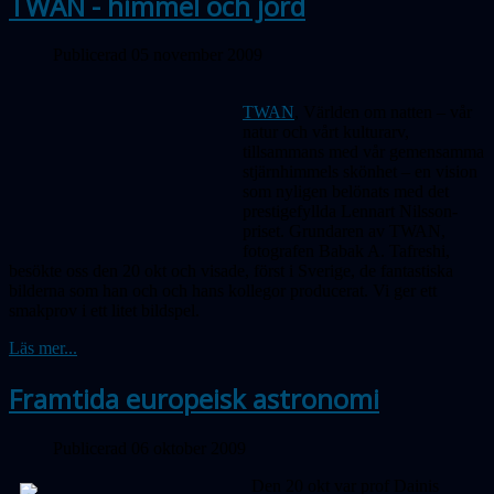
TWAN - himmel och jord
Publicerad 05 november 2009
TWAN
, Världen om natten – vår
natur och vårt kulturarv,
tillsammans med vår gemensamma
stjärnhimmels skönhet – en vision
som nyligen belönats med det
prestigefyllda Lennart Nilsson-
priset. Grundaren av TWAN,
fotografen Babak A. Tafreshi,
besökte oss den 20 okt och visade, först i Sverige, de fantastiska
bilderna som han och och hans kollegor producerat. Vi ger ett
smakprov i ett litet bildspel.
Läs mer...
Framtida europeisk astronomi
Publicerad 06 oktober 2009
Den 20 okt var prof Dainis