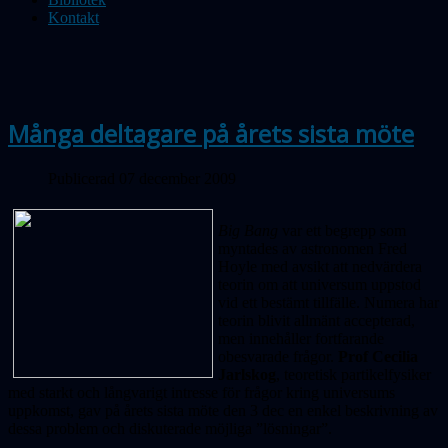
Kontakt
Många deltagare på årets sista möte
Publicerad 07 december 2009
Big Bang
var ett begrepp som
myntades av astronomen Fred
Hoyle med avsikt att nedvärdera
teorin om att universum uppstod
vid ett bestämt tillfälle. Numera har
teorin blivit allmänt accepterad,
men innehåller fortfarande
obesvarade frågor.
Prof Cecilia
Jarlskog
, teoretisk partikelfysiker
med starkt och långvarigt intresse för frågor kring universums
uppkomst, gav på årets sista möte den 3 dec en enkel beskrivning av
dessa problem och diskuterade möjliga ”lösningar”.