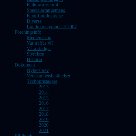
Kulturastronomi
Specialarrangemang
Knut Lundmark.se
Diverse
Lundmarksymposiet 2007
Föreningsinfo
Medlemskap
Var träffas vi?
Våra stadgar
Styrelsen
Historia
Dokument
Nyhetsbrev
Verksamhetsberättelser
Tychopristagare
2013
2014
2015
2016
2017
2018
2019
2020
2021
Bibliotek