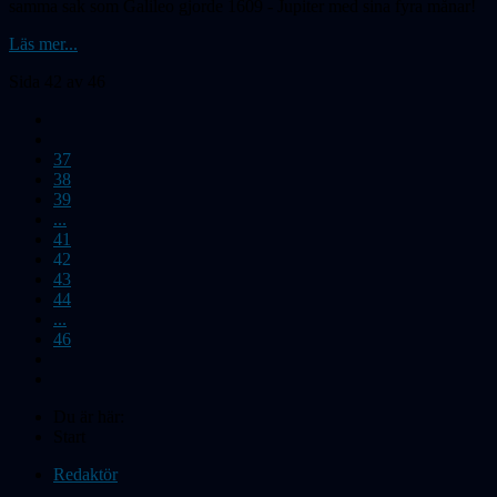
samma sak som Galileo gjorde 1609 - Jupiter med sina fyra månar!
Läs mer...
Sida 42 av 46
37
38
39
...
41
42
43
44
...
46
Du är här:
Start
Redaktör