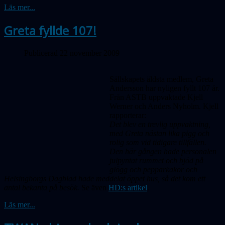
Läs mer...
Greta fyllde 107!
Publicerad 22 november 2009
Sällskapets äldsta medlem, Greta
Andersson har nyligen fyllt 107 år.
Från ASTB uppvaktade Kjell
Werner och Anders Nyholm. Kjell
rapporterar:
Det blev en trevlig uppvaktning,
med Greta nästan lika pigg och
rolig som vid tidigare tillfällen.
Den här gången hade personalen
julpyntat rummet och bjöd på
glögg och pepparkakor och
Helsingborgs Dagblad hade meddelat öppet hus, så det kom ett
antal bekanta på besök.
Se även
HD:s artikel
.
Läs mer...