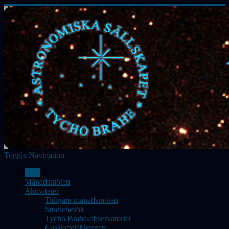
Toggle Navigation
Hem
Månadsmöten
Aktiviteter
Tidigare månadsmöten
Studiebesök
Tycho Brahe-observatoriet
Cassiopeiabloggen