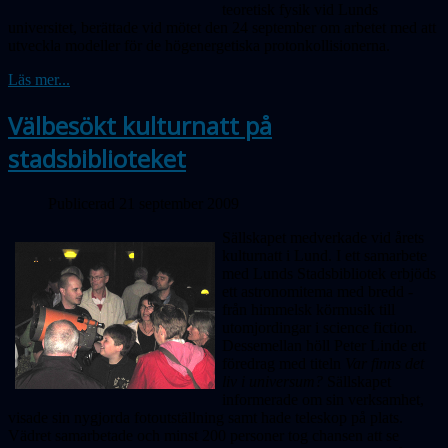
teoretisk fysik vid Lunds
universitet, berättade vid mötet den 24 september om arbetet med att
utveckla modeller för de högenergetiska protonkollisionerna.
Läs mer...
Välbesökt kulturnatt på
stadsbiblioteket
Publicerad 21 september 2009
Sällskapet medverkade vid årets
kulturnatt i Lund. I ett samarbete
med Lunds Stadsbibliotek erbjöds
ett astronomitema med bredd -
från himmelsk körmusik till
utomjordingar i science fiction.
Dessemellan höll Peter Linde ett
föredrag med titeln
Var finns det
liv i universum?
Sällskapet
informerade om sin verksamhet,
visade sin nygjorda fotoutställning samt hade teleskop på plats.
Vädret samarbetade och minst 200 personer tog chansen att se