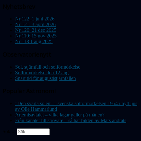
Nyhetsbrev
Nr 122: 1 juni 2026
Nr 121: 3 april 2026
Nr 120: 21 dec 2025
Nr 119: 15 nov 2025
Nr 118 1 aug 2025
Observatorienytt
Sol, stjärnfall och solförmörkelse
Solförmörkelse den 12 aug
Snart tid för augustistjärnfallen
Populär Astronomi
”Den svarta solen” – svenska solförmörkelsen 1954 i nytt ljus
av Olle Hammarlund
Artemisavtalet – vilka lagar gäller på månen?
Från kanaler till strövare – så har bilden av Mars ändrats
Sök ...