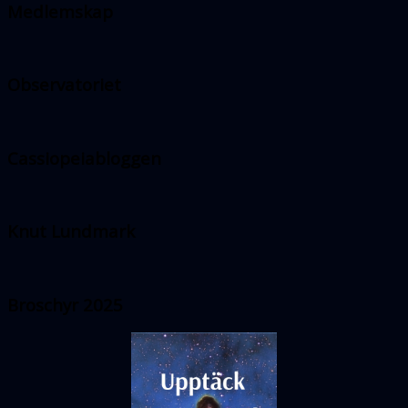
Medlemskap
Observatoriet
Cassiopeiabloggen
Knut Lundmark
Broschyr 2025