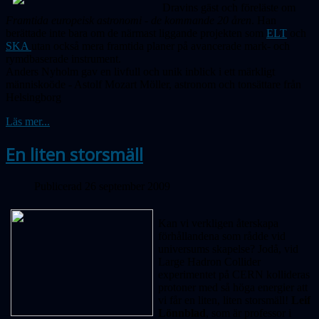
Dravins gäst och föreläste om
Framtida europeisk astronomi - de kommande 20 åren
. Han
berättade inte bara om de närmast liggande projekten som
ELT
och
SKA
utan också mera framtida planer på avancerade mark- och
rymdbaserade instrument.
Anders Nyholm gav en livfull och unik inblick i ett märkligt
människoöde - Astolf Mozart Möller, astronom och tonsättare från
Helsingborg
Läs mer...
En liten storsmäll
Publicerad 26 september 2009
Kan vi verkligen återskapa
förhållandena som rådde vid
universums skapelse? Jodå, vid
Large Hadron Collider
experimentet på CERN kollideras
protoner med så höga energier att
vi får en liten, liten storsmäll!
Leif
Lönnblad
, som är professor i