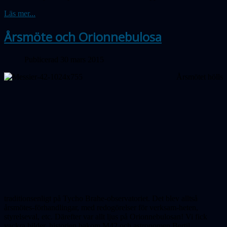
Läs mer...
Årsmöte och Orionnebulosa
Publicerad 30 mars 2015
Årsmötet hölls
traditionsenligt på Tycho Brahe-observatoriet. Det blev alltså
årsmötes-förhandlingar, med redogörelser för verksam-heten,
styrelseval, etc. Därefter var allt ljus på Orionnebulosan! Vi fick
vackra bilder, historien bakom M42 och astronomen Bertil