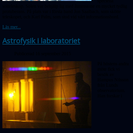
speciella
solteleskop. Solen var be
hjälp
lig med åtminstone en mycket tydlig
protuberans. På plats var i första hand Jon Saalbach, som skötte
teleskopet, och Karl Palm, som stod vid vårt informationsbord.
Läs mer...
Astrofysik i laboratoriet
Publicerad 16 september 2015
På höstens andra
möte fick vi
besök av
Hampus Nilsson
från Lunds
observatorium.
Han
forskar i