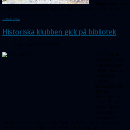
Tillsammans med
Hallands Astronomiska Sällskap fyllde vi en hel buss till utflykten.
Läs mer...
Historiska klubben gick på bibliotek
Publicerad 18 Maj 2015
Den 27 april
gjorde Historiska
klubben under
Ulf R Johanssons
ledning ett
uppskattat
studiebesök på
Malmö
stadsbibliotek.
Där härbärgerar
man nämligen
den unika
Lengertzska
samlingen med många originalböcker från Tychos och Keplers tid.
Det blev ett ytterst spännande besök. Ulf R rapporterar.