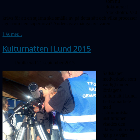
som nu
doktorerar i
Stockholm. Vad
krävs för att en stjärna ska smälla av på detta sätt och vilka processer
äger rum i en supernova? Anders gav många av svaren.
Läs mer...
Kulturnatten i Lund 2015
Publicerad 21 september 2015
Sällskapet
medverkade som
vanligt under
lördagens
kulturnatt i Lund.
I ett samarbete
med
astronomiska
institutionen
visades den
aktiva solen med
hjälp av vårt