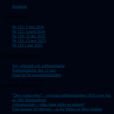
Redaktör
Nyhetsbrev
Nr 122: 1 juni 2026
Nr 121: 3 april 2026
Nr 120: 21 dec 2025
Nr 119: 15 nov 2025
Nr 118 1 aug 2025
Observatorienytt
Sol, stjärnfall och solförmörkelse
Solförmörkelse den 12 aug
Snart tid för augustistjärnfallen
Populär Astronomi
”Den svarta solen” – svenska solförmörkelsen 1954 i nytt ljus
av Olle Hammarlund
Artemisavtalet – vilka lagar gäller på månen?
Från kanaler till strövare – så har bilden av Mars ändrats