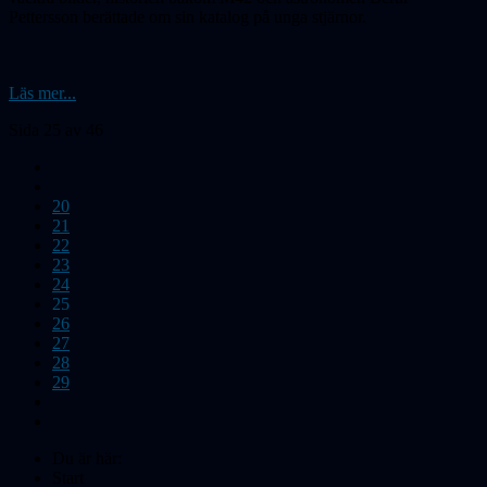
Pettersson berättade om sin katalog på unga stjärnor.
Läs mer...
Sida 25 av 46
20
21
22
23
24
25
26
27
28
29
Du är här:
Start