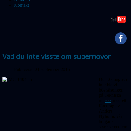
Kontakt
Vad du inte visste om supernovor
Publicerad 21 september 2015
Den 27 augusti
inledde vi
höstsäsongen
på Tekniska
mu
see
t med ett
föredrag av
Anders
Nyholm, vår
tidigare
styrelsemedlem