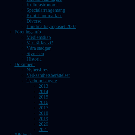
Kulturastronomi
Specialarrangemang
Knut Lundmark.se
Diverse
Lundmarksymposiet 2007
Föreningsinfo
Medlemskap
Var träffas vi?
Våra stadgar
Styrelsen
Historia
Dokument
Nyhetsbrev
Verksamhetsberättelser
Tychopristagare
2013
2014
2015
2016
2017
2018
2019
2020
2021
Bibliotek