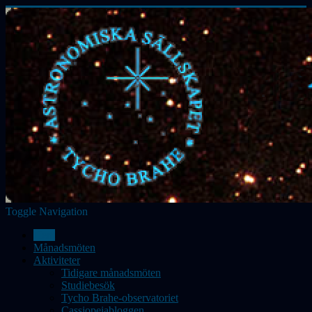
Toggle Navigation
Hem
Månadsmöten
Aktiviteter
Tidigare månadsmöten
Studiebesök
Tycho Brahe-observatoriet
Cassiopeiabloggen