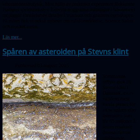
laboratorieastrofysik. Med
hjälp
av praktiska experiment förklarade
Hampus spektralanalys. Extremt noggranna mätningar i laboratoriet
möjliggör förståelse av detaljer i stjärnors och galaxers egenskaper.
På mötet fick vi också nyheter om månförmörkelse, Science Safari
och mycket annat.
Läs mer...
Spåren av asteroiden på Stevns klint
Publicerad 03 augusti 2015
Sommarens
utflykt gick till
Stevns klint i
Danmark, en av
världens mest
kända plat
ser
för
att se spåren efter
asteroiden som
för 65 miljoner år
sedan orsakade
dinosauriernas
utplånande.