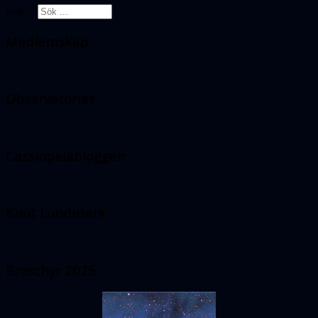
Sök ...
Medlemskap
Observatoriet
Cassiopeiabloggen
Knut Lundmark
Broschyr 2025