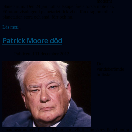
modernt
planetarium. Den 24 jan höll sällskapet årets första möte där.
Förutom visningen i planetariet fick vi ett föredrag om olika
planetarier, stora och små, förr och nu.
Läs mer...
Patrick Moore död
Publicerad 11 december 2012
Den
världsberömde
brittiske
amatörastronomen Patrick Moore har avlidit. Han skrev flera hundra