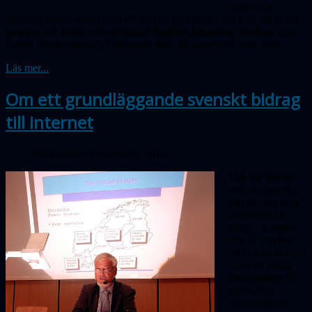
damm och
centimeterstora stenar med försumbar gravitation växa till allt större
kroppar och fastna vid varandra?
Anders Johansen
, forskare från
Lunds Observatorium, förklarade detta på säsongens sista möte.
Läs mer...
Om ett grundläggande svenskt bidrag
till internet
Publicerad 25 november 2012
Vad har internet
och det svenska
elkraftnätet med
astronomi att
göra? - Kanske
inte så mycket,
mer än att datanät
blivit en viktig
förutsättning för
storskaliga
astronomiska