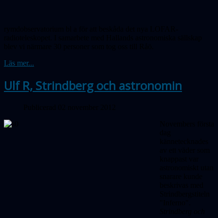
rymdobservatorium bl a för att beskåda det nya LOFAR-
radioteleskopet. I samarbete med Hallands astronomiska sällskap
blev vi närmare 30 personer som tog oss till Råö.
Läs mer...
Ulf R, Strindberg och astronomin
Publicerad 02 november 2012
Novembers första
dag
kännetecknades
av ett väder som
knappast var
astronomiskt utan
snarare kunde
beskrivas med
Strindbergstiteln
"Inferno".
Strindberg och