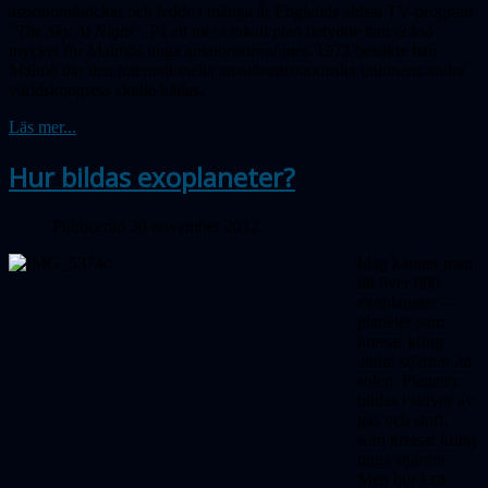
astronomiböcker och ledde i många år Englands äldsta TV-program
"
The Sky At Night
". På ett mera lokalt plan betydde han också
mycket för Malmös unga amatörastronomer. 1972 besökte han
Malmö där den internationella amatörastronomiska unionens andra
världskongress skulle hållas.
Läs mer...
Hur bildas exoplaneter?
Publicerad 30 november 2012
Idag känner man
till över 800
exoplaneter –
planeter som
kretsar kring
andra stjärnor än
solen. Planeter
bildas i skivor av
gas och stoft,
som kretsar kring
unga stjärnor.
Men hur kan