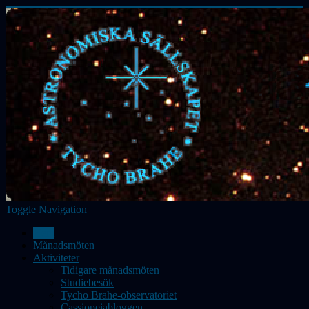
Toggle Navigation
Hem
Månadsmöten
Aktiviteter
Tidigare månadsmöten
Studiebesök
Tycho Brahe-observatoriet
Cassiopeiabloggen