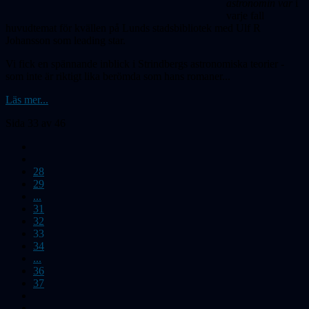
astronomin var
i
varje fall
huvudtemat för kvällen på Lunds stadsbibliotek med Ulf R
Johansson som leading star.
Vi fick en spännande inblick i Strindbergs astronomiska teorier -
som inte är riktigt lika berömda som hans romaner...
Läs mer...
Sida 33 av 46
28
29
...
31
32
33
34
...
36
37