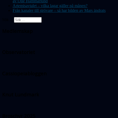
av Olle Hammarlund
Artemisavtalet – vilka lagar gäller på månen?
Från kanaler till strövare – så har bilden av Mars ändrats
Sök ...
Medlemskap
Observatoriet
Cassiopeiabloggen
Knut Lundmark
Broschyr 2025