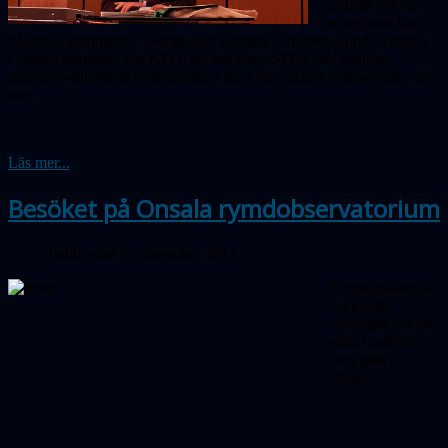
projekt och att
solstormar kan
påverka kraftnäten i Sverige och världen. Om detta kunde Torsten
Cegrell, professor vid KTH, berätta vid ASTBs och Skånska
Ingenjörs-klubbens gemensamma möte på Tekniska museet den 22
nov.
Läs mer...
Besöket på Onsala rymdobservatorium
Publicerad 11 november 2012
Jubileumsåret till
ära gjorde
sällskapet i år en
extra höstflykt.
Den gick till
Onsala