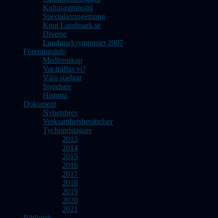
Kulturastronomi
Specialarrangemang
Knut Lundmark.se
Diverse
Lundmarksymposiet 2007
Föreningsinfo
Medlemskap
Var träffas vi?
Våra stadgar
Styrelsen
Historia
Dokument
Nyhetsbrev
Verksamhetsberättelser
Tychopristagare
2013
2014
2015
2016
2017
2018
2019
2020
2021
Bibliotek