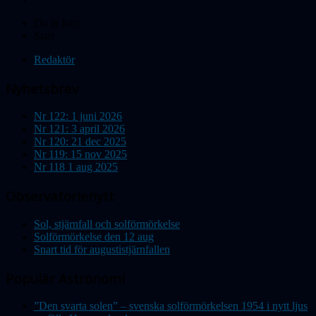
Du är här:
Start
Redaktör
Nyhetsbrev
Nr 122: 1 juni 2026
Nr 121: 3 april 2026
Nr 120: 21 dec 2025
Nr 119: 15 nov 2025
Nr 118 1 aug 2025
Observatorienytt
Sol, stjärnfall och solförmörkelse
Solförmörkelse den 12 aug
Snart tid för augustistjärnfallen
Populär Astronomi
”Den svarta solen” – svenska solförmörkelsen 1954 i nytt ljus