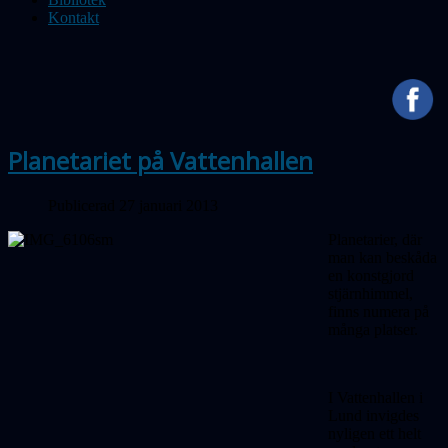
Kontakt
Planetariet på Vattenhallen
Publicerad 27 januari 2013
Planetarier, där
man kan beskåda
en konstgjord
stjärnhimmel,
finns numera på
många platser.
I Vattenhallen i
Lund invigdes
nyligen ett helt