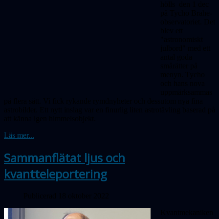
hölls den 1 dec
på Tycho Brahe-
observatoriet. Det
blev ett
"astronomiskt
julbord" med ett
antal goda
smårätter på
menyn. Tycho
och hans nova
uppmärksammas
på flera sätt. Vi fick rykande rymdnyheter och dessutom nya fina
astrobilder. Ett nytt inslag var en finurlig liten astrotävling baserad på
att känna igen himmelsobjekt.
Läs mer...
Sammanflätat ljus och
kvantteleportering
Publicerad 18 oktober 2022
Kvantmekaniken