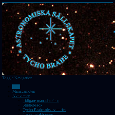
Toggle Navigation
Hem
Månadsmöten
Aktiviteter
Tidigare månadsmöten
Studiebesök
Tycho Brahe-observatoriet
Cassiopeiabloggen