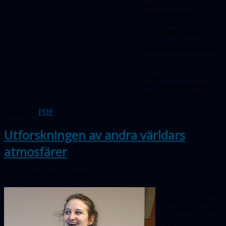
barn- och
gymnasistprojekt till
högkvalitativa föredrag –
och allt där emellan!
Verksamhetsberättelsens
innehållsförteckning är
klickbar för snabb
navigering. Dessutom
finns många klickbara
länkar inne i texten.
Ladda ner
PDF
!
Utforskningen av andra världars
atmosfärer
Publicerad 22 februari 2023
Under de senaste
åren har man
upptäckt mer än
5000 exoplaneter.