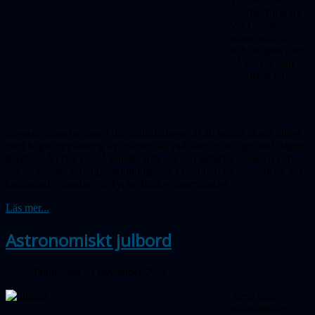
Carlile, forskare
vid Lunds
observa­torium
och tidigare chef
på ESS. Colin
berättade om
intensitetsinterferometri där målsättningen är att kunna skapa bilder
med högre upplösning av stjärnor än vad som är möjligt med dagens
teleskop. Vi fick också senaste nytt om den aktuella kometen och
om de senaste rymdupp­skjutningarna. Dessutom en försmak av vår
kommande satsning på Tycho Brahe-observatoriet.
Läs mer...
Astronomiskt julbord
Publicerad 22 november 2022
Årets sista
månadsmöte