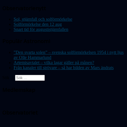
Observatorienytt
Sol, stjärnfall och solförmörkelse
Solförmörkelse den 12 aug
Snart tid för augustistjärnfallen
Populär Astronomi
”Den svarta solen” – svenska solförmörkelsen 1954 i nytt ljus
av Olle Hammarlund
Artemisavtalet – vilka lagar gäller på månen?
Från kanaler till strövare – så har bilden av Mars ändrats
Sök ...
Medlemskap
Observatoriet