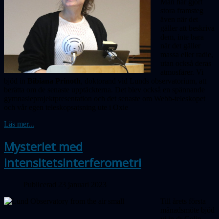
Man har gjort
stora framsteg
även när det
gäller att beskriva
dem, inte bara
när det gäller
massa eller radie,
utan också deras
atmosfärer. Vi
bjöd in
Bibiana Prinoth
, doktorand vid Lunds observatorium, att
berätta om de senaste upptäckterna. Det blev också en spännande
gymnasieprojekt­presentation och det senaste om Webb-teleskopet
och vår egen teleskopsatsning ute i Oxie
Läs mer...
Mysteriet med
intensitetsinterferometri
Publicerad 23 januari 2023
Till årets första
månadsmöte bjöd
vi in dr Colin