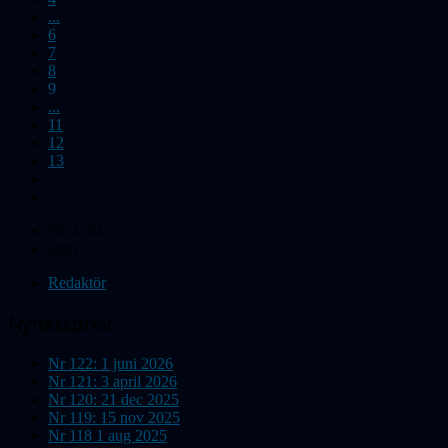
...
6
7
8
9
...
11
12
13
Du är här:
Start
Redaktör
Nyhetsbrev
Nr 122: 1 juni 2026
Nr 121: 3 april 2026
Nr 120: 21 dec 2025
Nr 119: 15 nov 2025
Nr 118 1 aug 2025