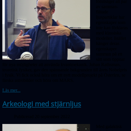
förutsäger att par
av samman­
flätade
ljuspartiklar har
egenskaper som
inte kan förklaras
med klassiska
mo­deller. Istället
hänger deras
egenskaper
samman på ett
sätt som öppnar
för nya möjligheter att använda kvantmekanik. Johan Rathsman,
teoretisk fysiker, gav den spän­nande bakgrunden till årets Nobelpris
i fysik.
Vi fick också höra om ett nytt modellprojekt på Österlen, se
färska astrobilder och höra om MARS.
Läs mer...
Arkeologi med stjärnljus
Publicerad 20 september 2022
Med galaktisk