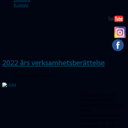
Kontakt
2022 års verksamhetsberättelse
Publicerad 26 mars 2023
2022 var åter ett ett
mycket aktivt år för
sällskapet. Klicka för att
titta på
verksamhetsberättelsen
och läs om alla våra
aktiviteter! Allt ifrån