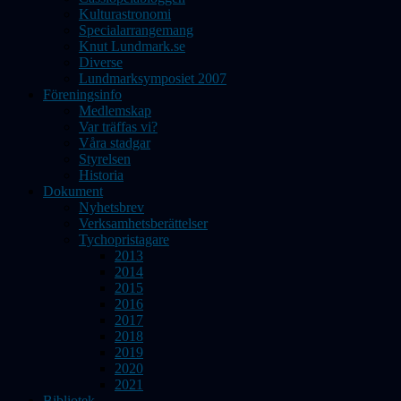
Kulturastronomi
Specialarrangemang
Knut Lundmark.se
Diverse
Lundmarksymposiet 2007
Föreningsinfo
Medlemskap
Var träffas vi?
Våra stadgar
Styrelsen
Historia
Dokument
Nyhetsbrev
Verksamhetsberättelser
Tychopristagare
2013
2014
2015
2016
2017
2018
2019
2020
2021
Bibliotek