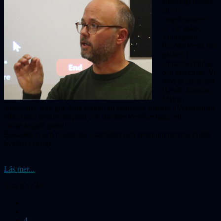
arkeologi menas
att via
"utgrävningar"
av vår galax,
Vinter­gatan,
försöka förstå hur
galaxer i
allmänhet bildas
och utvecklas. Vi
bjöd in astronom
Henrik Jönsson,
Malmö
universitet, som gör detta genom att analysera stjärnor i Vinter­gatans
olika delar spektroskopiskt och därefter försöker lägga ett
"arkeologiskt pussel".
Bokauktion och recension, astrobilder och rymduppdatering fyllde
kvällen i övrigt.
Läs mer...
Sida 9 av 46
4