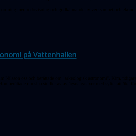
 ordning med redovisning och godkännande av verksamhet och ekono
ronomi på Vattenhallen
im Nilsson oss och berättade om "arkeologisk astronomi". Kim, tidigar
n berättade om sina studier av avlägsna galaxer med syftet att öka för