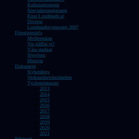
Kulturastronomi
Specialarrangemang
Knut Lundmark.se
Diverse
Lundmarksymposiet 2007
Föreningsinfo
Medlemskap
Var träffas vi?
Våra stadgar
Styrelsen
Historia
Dokument
Nyhetsbrev
Verksamhetsberättelser
Tychopristagare
2013
2014
2015
2016
2017
2018
2019
2020
2021
Bibliotek