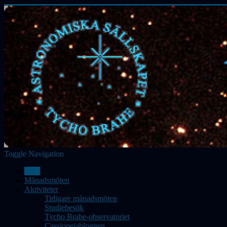
Toggle Navigation
Hem
Månadsmöten
Aktiviteter
Tidigare månadsmöten
Studiebesök
Tycho Brahe-observatoriet
Cassiopeiabloggen