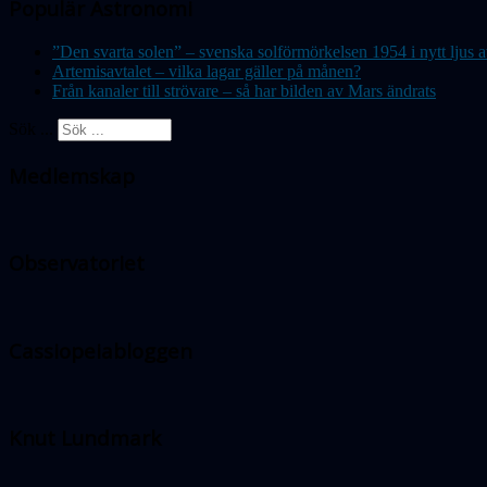
Populär Astronomi
”Den svarta solen” – svenska solförmörkelsen 1954 i nytt lju
Artemisavtalet – vilka lagar gäller på månen?
Från kanaler till strövare – så har bilden av Mars ändrats
Sök ...
Medlemskap
Observatoriet
Cassiopeiabloggen
Knut Lundmark