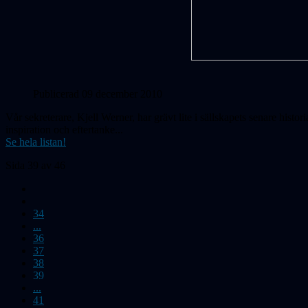
Publicerad 09 december 2010
Vår sekreterare, Kjell Werner, har grävt lite i sällskapets senare hist
inspiration och eftertanke...
Se hela listan!
Sida 39 av 46
34
...
36
37
38
39
...
41