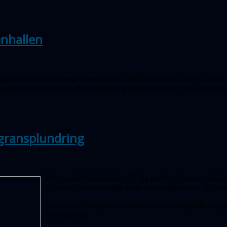
enhallen
tartat ett samarbete med Vattenhallen, LTH:s "Science Center" i Lund. V
 Lund och man avser att starta en visningsverksamhet där. Sällskapet lå
gransplundring
Det nya året inleddes den 27 jan med en "astronomisk jul
På menyn fanns så olika saker som underättelser för ry
Fotografen Torbjörn Andersson visade utdrag från sin n
observatoriet.