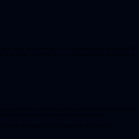
attenhallen har numera hand om Jävanobservatoriet, tidigare filial till
nar ut ett teleskop (Celestron 14) och samtidigt kommer medlemmar att
gransplundring", dvs ett antal godbitar presenterades i mindre format.
mdfarare och radio-observationer av Andromedagalaxen.
ya fotobok över Malmö, bl a med bilder från Tycho Brahe-