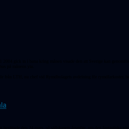
04 gick in i bana kring månen visade den att Sverige kan genomföra 
tt hus på månens yta.
jör från LTH, nu chef vid Rymdbolagets avdelning för rymdfarkoster, b
ala
 berättade den 24 mars, på sällskapets årsmöte, om den fantastiska värld