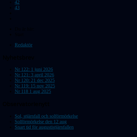
42
43
Du är här:
Start
Redaktör
Nyhetsbrev
Nr 122: 1 juni 2026
Nr 121: 3 april 2026
Nr 120: 21 dec 2025
Nr 119: 15 nov 2025
Nr 118 1 aug 2025
Observatorienytt
Sol, stjärnfall och solförmörkelse
Solförmörkelse den 12 aug
Snart tid för augustistjärnfallen