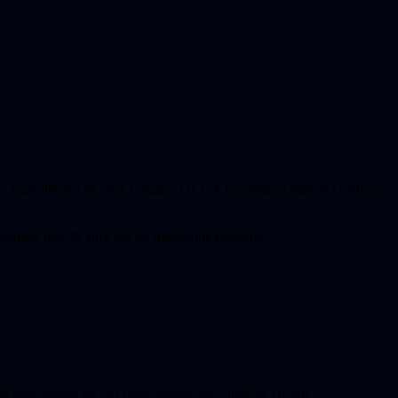
expeditioner till yttre rymden. Då fick konstnären Mikael Genberg
erättade den 28 april om de spännande planerna.
 som öppnar sig när livets egenskaper studeras i detalj.