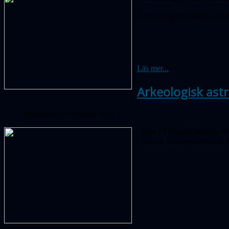
Årsmötet genomfördes i god
Läs mer...
Arkeologisk ast
Publicerad 25 februari 2011
Den 24 februari besökte K
som sk Hubble-astronom. Ho