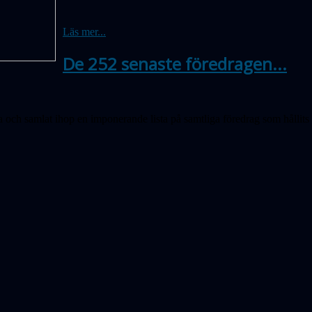
Läs mer...
De 252 senaste föredragen...
oria och samlat ihop en imponerande lista på samtliga föredrag som hålli