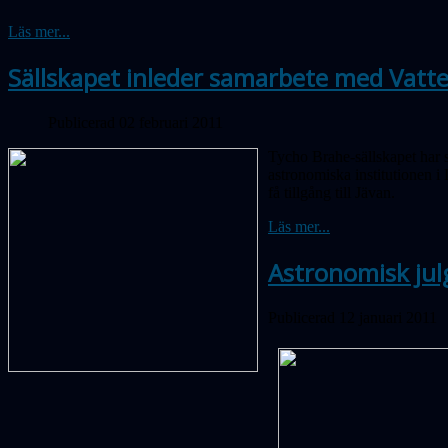
Läs mer...
Sällskapet inleder samarbete med Vatt
Publicerad 02 februari 2011
Tycho Brahe-sällskapet har s
astronomiska institutionen i
få tillgång till Jävan.
Läs mer...
Astronomisk jul
Publicerad 12 januari 2011