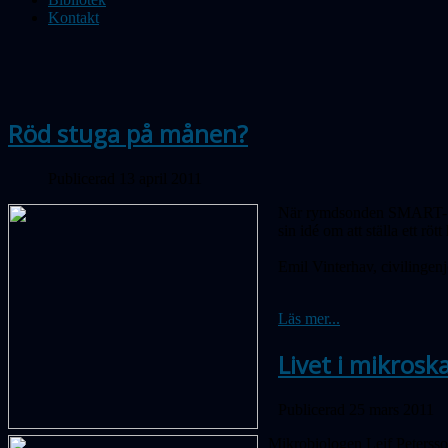
Kontakt
Röd stuga på månen?
Publicerad 13 april 2011
När rymdsonden SMART-1 20
sin idé om att ställa ett rö
Emil Vinterhav, civilingen
Läs mer...
Livet i mikrosk
Publicerad 25 mars 2011
Mikrobiologen Leif Petersson