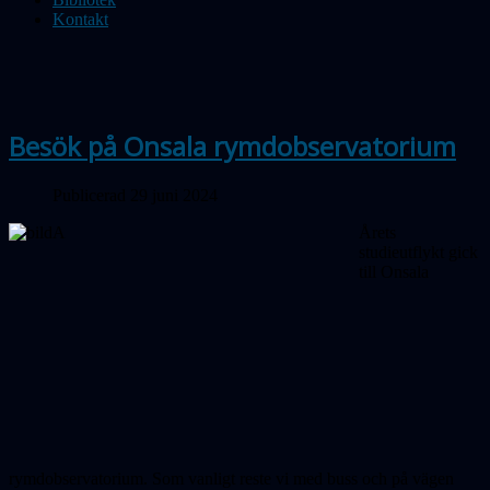
Kontakt
Besök på Onsala rymdobservatorium
Publicerad 29 juni 2024
Årets
studieutflykt gick
till Onsala
rymdobservatorium. Som vanligt reste vi med buss och på vägen