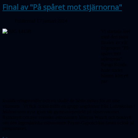
Final av "På spåret mot stjärnorna"
Publicerad 17 januari 2024
Vi startade året
med den stora
finalen av vår
frågesport "På
spåret mot
stjärnorna".
Bengt Rönde
hade under
hösten kört ett
par
kvalificeringsrundor och nu skulle de bästa mötas för att utse
vinnaren.
Vi fick också träffa en grupp ungdomar från Latinskolan i
Malmö som nyss gjort sitt gymnasieprojekt på observatoiriet.
Rymdnytt om nye svenske astronauten Marcus Wandt och boknytt
om den legendariska astronomen Payne-Gaposchkin fanns också på
programmet.