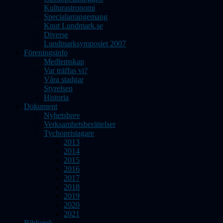
Kulturastronomi
Specialarrangemang
Knut Lundmark.se
Diverse
Lundmarksymposiet 2007
Föreningsinfo
Medlemskap
Var träffas vi?
Våra stadgar
Styrelsen
Historia
Dokument
Nyhetsbrev
Verksamhetsberättelser
Tychopristagare
2013
2014
2015
2016
2017
2018
2019
2020
2021
Bibliotek