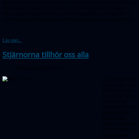
hämtade vi upp våra astrovänner i Halmstads astronomiska sällskap.
Tillsammans fyllde vi hela bussen med 50 intresserade deltagare.
Det vackra sommarvädret var som vanligt pålitligt. På plats fick vi
mycket god guidning inklusive besök på det helt nya besökscentret.
Läs mer...
Stjärnorna tillhör oss alla
Publicerad 06 juni 2024
Idag lever många
av oss i eller nära
städer som gör
det svårt att hitta
en tillräckligt
mörk plats för att
kunna betrakta
stjärnhimlen.
Stjärnor, planeter
och Vintergatans
svagt lysande