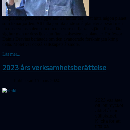
exoplanetupptäckten ligger ännu framför oss – att hitta någon planet
som liknar jorden. Att hitta jord­lik­nande små planeter är svårt men
nu obser­veras solen som om den vore en fjärran stjärna för att lära
sig hur man ur dess ljus kan finna solsystemets planeter. Professor
Dainis Dravins berättade om den avancerade forskningen kring
detta. Mötet var också sällskapets årsmöte.
Läs mer...
2023 års verksamhetsberättelse
Publicerad 15 mars 2024
2023 var åter
ett ett mycket
aktivt år för
sällskapet.
Klicka för att
titta på