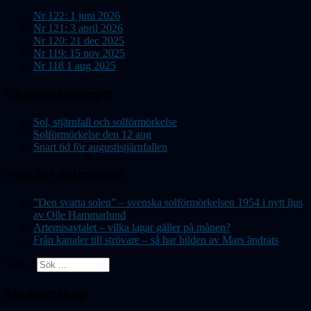
Nr 122: 1 juni 2026
Nr 121: 3 april 2026
Nr 120: 21 dec 2025
Nr 119: 15 nov 2025
Nr 118 1 aug 2025
Observatorienytt
Sol, stjärnfall och solförmörkelse
Solförmörkelse den 12 aug
Snart tid för augustistjärnfallen
Populär Astronomi
”Den svarta solen” – svenska solförmörkelsen 1954 i nytt ljus
av Olle Hammarlund
Artemisavtalet – vilka lagar gäller på månen?
Från kanaler till strövare – så har bilden av Mars ändrats
Sök ...
Medlemskap