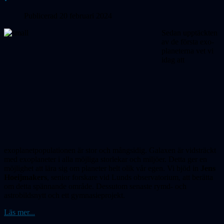
Publicerad 20 februari 2024
Sedan upptäckten
av de första exo­
pla­neterna vet vi
idag att
exoplanetpopulationen är stor och mångsidig. Galaxen är vidsträckt
med exoplaneter i alla möjliga storlekar och miljöer. Detta ger en
möjlighet att lära sig om planeter helt olik vår egen. Vi bjöd in
Jens
Hoeijmakers
, senior forskare vid Lunds observatorium, att berätta
om detta spännande område. Dessutom senaste rymd- och
astrobildsnytt och ett gymnasieprojekt.
Läs mer...