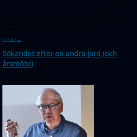
band försvinner i
skenet från
gatulampor och annan ljusförorening. Men i Planetariet finns
stjärnhimlen kvar och vi kan sätta oss bekvämt och beundra den.
Anna Arnadottir,
föreståndare för planetariet i Lund, tog oss till
Vattenhallen Science Center och berättade och visade.
Läs mer...
Sökandet efter en andra jord (och
årsmöte)
Publicerad 25 mars 2024
Den
intressantaste