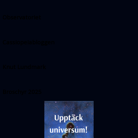
Observatoriet
Cassiopeiabloggen
Knut Lundmark
Broschyr 2025