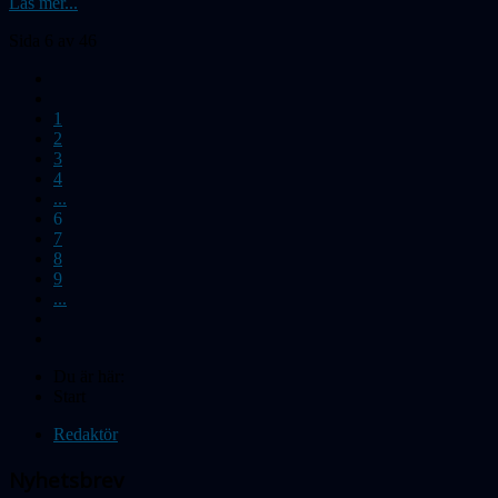
Läs mer...
Sida 6 av 46
1
2
3
4
...
6
7
8
9
...
Du är här:
Start
Redaktör
Nyhetsbrev