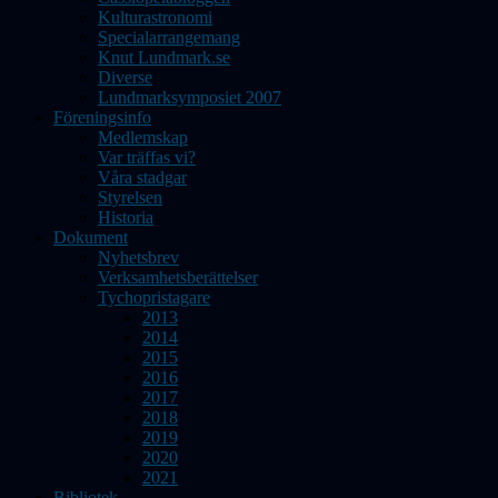
Kulturastronomi
Specialarrangemang
Knut Lundmark.se
Diverse
Lundmarksymposiet 2007
Föreningsinfo
Medlemskap
Var träffas vi?
Våra stadgar
Styrelsen
Historia
Dokument
Nyhetsbrev
Verksamhetsberättelser
Tychopristagare
2013
2014
2015
2016
2017
2018
2019
2020
2021
Bibliotek