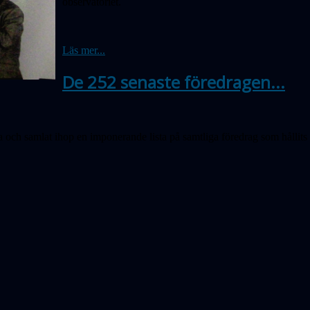
observatoriet.
Läs mer...
De 252 senaste föredragen...
oria och samlat ihop en imponerande lista på samtliga föredrag som hålli