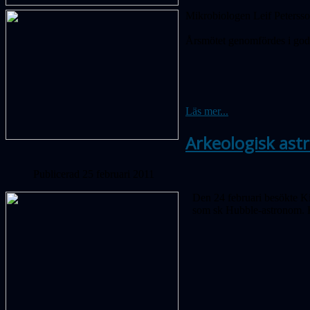
Mikrobiologen Leif Petersson
Årsmötet genomfördes i god
Läs mer...
Arkeologisk ast
Publicerad 25 februari 2011
Den 24 februari besökte K
som sk Hubble-astronom. Ho