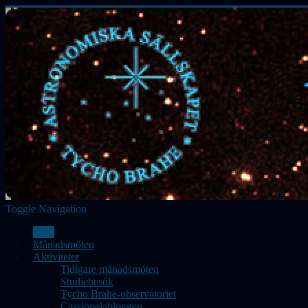
Toggle Navigation
Hem
Månadsmöten
Aktiviteter
Tidigare månadsmöten
Studiebesök
Tycho Brahe-observatoriet
Cassiopeiabloggen