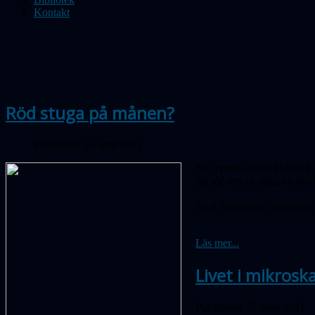
Kontakt
Röd stuga på månen?
Publicerad 13 april 2011
När rymdsonden SMART-1 20
sin idé om att ställa ett rö
Emil Vinterhav, civilingen
Läs mer...
Livet i mikrosk
Publicerad 25 mars 2011