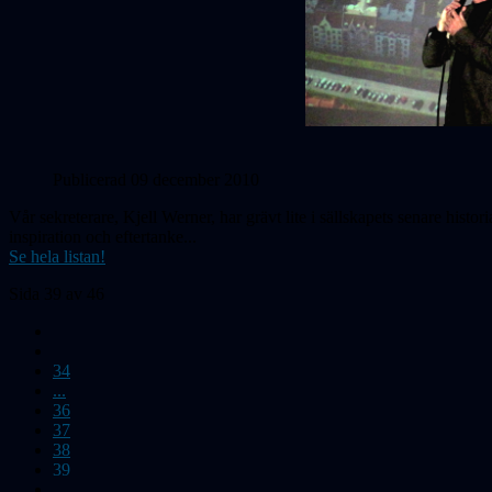
Publicerad 09 december 2010
Vår sekreterare, Kjell Werner, har grävt lite i sällskapets senare hist
inspiration och eftertanke...
Se hela listan!
Sida 39 av 46
34
...
36
37
38
39
...