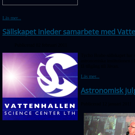
Läs mer...
Sällskapet inleder samarbete med Vatt
Publicerad 02 februari 2011
Tycho Brahe-sällskapet har s
astronomiska institutionen i
få tillgång till Jävan.
Läs mer...
Astronomisk jul
Publicerad 12 januari 2011