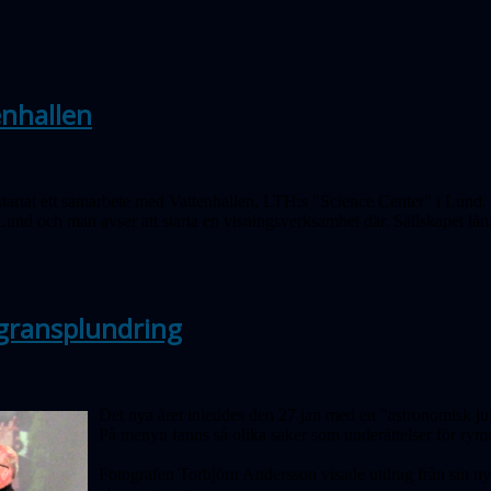
enhallen
tartat ett samarbete med Vattenhallen, LTH:s "Science Center" i Lund. V
 Lund och man avser att starta en visningsverksamhet där. Sällskapet lå
gransplundring
Det nya året inleddes den 27 jan med en "astronomisk jul
På menyn fanns så olika saker som underättelser för ry
Fotografen Torbjörn Andersson visade utdrag från sin n