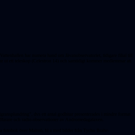
attenhallen har numera hand om Jävanobservatoriet, tidigare filial till
nar ut ett teleskop (Celestron 14) och samtidigt kommer medlemmar att
gransplundring", dvs ett antal godbitar presenterades i mindre format.
mdfarare och radio-observationer av Andromedagalaxen.
ya fotobok över Malmö, bl a med bilder från Tycho Brahe-