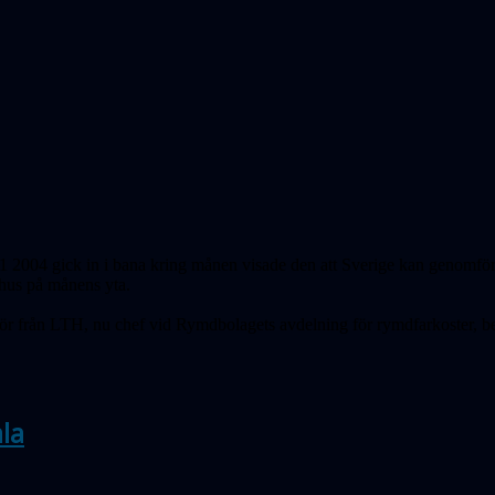
04 gick in i bana kring månen visade den att Sverige kan genomföra 
tt hus på månens yta.
jör från LTH, nu chef vid Rymdbolagets avdelning för rymdfarkoster, b
ala