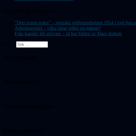
Populär Astronomi
”Den svarta solen” – svenska solförmörkelsen 1954 i nytt lju
Artemisavtalet – vilka lagar gäller på månen?
Från kanaler till strövare – så har bilden av Mars ändrats
Sök ...
Medlemskap
Observatoriet
Cassiopeiabloggen
Knut Lundmark