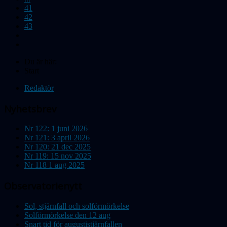
41
42
43
Du är här:
Start
Redaktör
Nyhetsbrev
Nr 122: 1 juni 2026
Nr 121: 3 april 2026
Nr 120: 21 dec 2025
Nr 119: 15 nov 2025
Nr 118 1 aug 2025
Observatorienytt
Sol, stjärnfall och solförmörkelse
Solförmörkelse den 12 aug
Snart tid för augustistjärnfallen