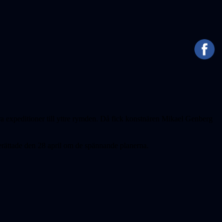
expeditioner till yttre rymden. Då fick konstnären Mikael Genberg
erättade den 28 april om de spännande planerna.