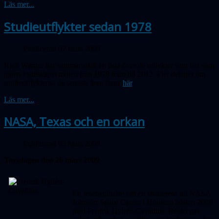
Läs mer...
Studieutflykter sedan 1978
Publicerad 07 mars 2009
Kjell Werner har sammanställt en lista över de utflykter som har som
gjorts i sällskapet möten från 1978 fram till 2012. Fler detaljer om
studieutflykterna de senaste åren finns
här
.
Läs mer...
NASA, Texas och en orkan
Publicerad 05 mars 2009
Torsdagen den 26 mars 2009
En reseberättelse om en studieresa till NASA
Johnson Space Center i Houston hösten 2008
med Fredrik Hyltén-Cavallius. Resan gav