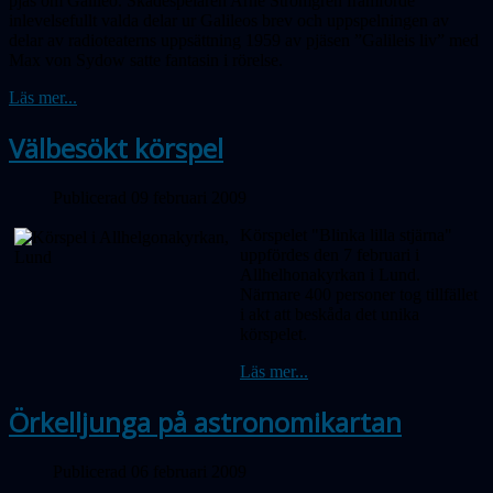
pjäs om Galileo. Skådespelaren Arne Strömgren framförde
inlevelsefullt valda delar ur Galileos brev och uppspelningen av
delar av radioteaterns uppsättning 1959 av pjäsen ”Galileis liv” med
Max von Sydow satte fantasin i rörelse.
Läs mer...
Välbesökt körspel
Publicerad 09 februari 2009
Körspelet "Blinka lilla stjärna"
uppfördes den 7 februari i
Allhelhonakyrkan i Lund.
Närmare 400 personer tog tillfället
i akt att beskåda det unika
körspelet.
Läs mer...
Örkelljunga på astronomikartan
Publicerad 06 februari 2009