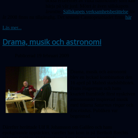
också erfarenhet av vilka naturkrafter som kan
härja på vår jord. Mötet är även sällskapets
årsmöte.
Sällskapets verksamhetsberättelse
för
år 2008 finns nu tillgänglig. Det senaste Cassiopeiabladet finns
här
.
Läs mer...
Drama, musik och astronomi
Publicerad 19 februari 2009
Drama, musik och astronomi
blev en lyckad kombination den
16 april på Malmö stadsbibliotek.
Frans Hagerman och hans
kvartett framförde först nyskriven
astronomiskt inspirerad musik
med titlarna
Saturnus ringar
och
Enceladus
. Publiken var
begeistrad.
Därefter berättade Ulf R Johansson om Galileo och hans
epokgörande upptäckter, varefter han kom in på Bertholt Brechts