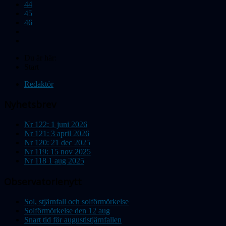
44
45
46
Du är här:
Start
Redaktör
Nyhetsbrev
Nr 122: 1 juni 2026
Nr 121: 3 april 2026
Nr 120: 21 dec 2025
Nr 119: 15 nov 2025
Nr 118 1 aug 2025
Observatorienytt
Sol, stjärnfall och solförmörkelse
Solförmörkelse den 12 aug
Snart tid för augustistjärnfallen