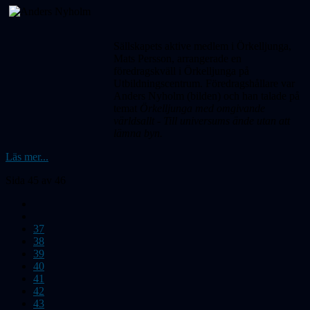
Sällskapets aktive medlem i Örkelljunga,
Mats Persson, arrangerade en
föredragskväll i Örkelljunga på
Utbildningscentrum. Föredragshållare var
Anders Nyholm (bilden) och han talade på
temat
Örkelljunga med omgivande
världsallt - Till universums ände utan att
lämna byn.
Läs mer...
Sida 45 av 46
37
38
39
40
41
42
43