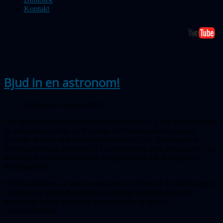
Kontakt
Bjud in en astronom!
Publicerad 13 mars 2009
I ett samarbete med astronomiska institutionen i Lund kan sällskapet
nu presentera en lista på föredrag och föredragshållare som är
beredda att ställa upp under astronomiåret 2009. Satsningen är
främst inriktad på gymnasier i Skåne-området, men även andra, t ex
bibliotek, kan naturligtvis höra av sig om man vill arrangera en
föredragskväll.
Föredragshållarna är astronomiexperter, de flesta är fackastronomer.
Föredragens innehåll spänner över många områden men den
spännande frågan om liv på andra planeter är särskilt
välrepresenterad.