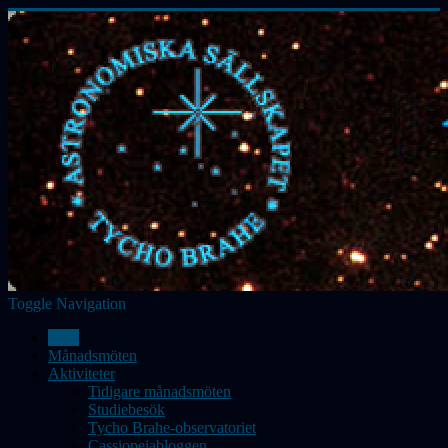
Toggle Navigation
Hem
Månadsmöten
Aktiviteter
Tidigare månadsmöten
Studiebesök
Tycho Brahe-observatoriet
Cassiopeiabloggen