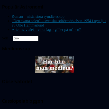
Populär Astronomi
Roman – nästa stora rymdteleskop
”Den svarta solen” – svenska solförmörkelsen 1954 i nytt ljus
av Olle Hammarlund
Artemisavtalet – vilka lagar gäller på månen?
Sök ...
Medlemskap
Observatoriet
Cassiopeiabloggen