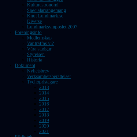
Kulturastronomi
Specialarrangemang
Knut Lundmark.se
Diverse
Lundmarksymposiet 2007
Föreningsinfo
Medlemskap
Var träffas vi?
Våra stadgar
Styrelsen
Historia
Dokument
Nyhetsbrev
Verksamhetsberättelser
Tychopristagare
2013
2014
2015
2016
2017
2018
2019
2020
2021
Bibliotek