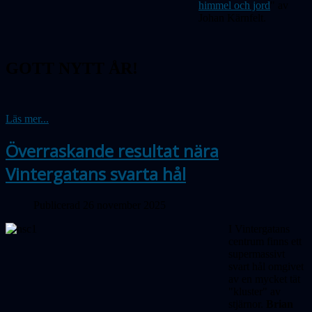
himmel och jord
" av
Johan Kärnfelt.
GOTT NYTT ÅR!
Läs mer...
Överraskande resultat nära
Vintergatans svarta hål
Publicerad 26 november 2025
I Vintergatans
centrum finns ett
supermassivt
svart hål omgivet
av en mycket tät
"kluster" av
stjärnor.
Brian