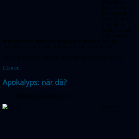
Thorsbro
,
forskare vid avd
för astrofysik i
Lund, berättade
om sina nya
resultat där han
hade analyserat
ljuset från dessa stjärnor med högupplöst spektroskopi, dvs
avläsning av de kemiska "fingeravtrycken" i stjärnljuset.
Mötet bjöd även på astroquiz med julstämning och kometinfo!
Läs mer...
Apokalyps: när då?
Publicerad 28 oktober 2025
Kommer