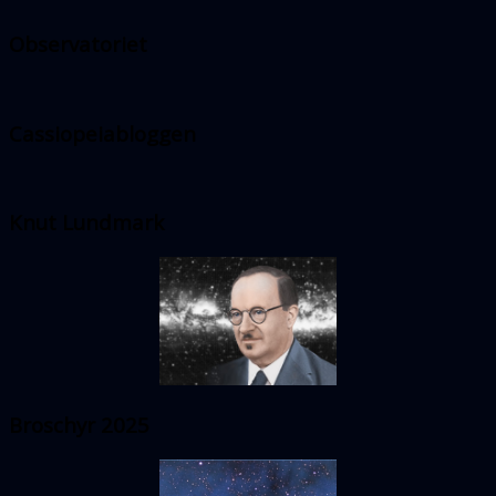
Observatoriet
Cassiopeiabloggen
Knut Lundmark
Broschyr 2025