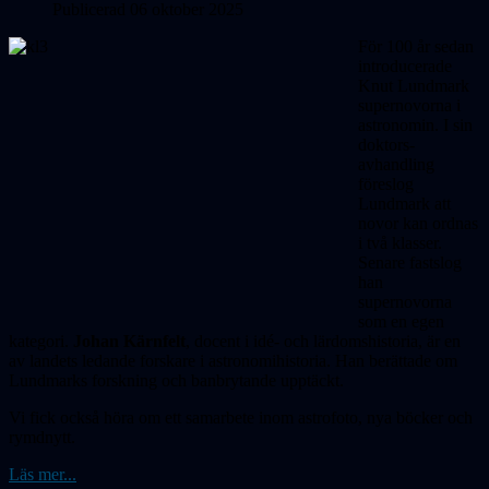
Publicerad 06 oktober 2025
För 100 år sedan
introducerade
Knut Lund­mark
supernovorna i
astronomin. I sin
dok­tors­
avhandling
föreslog
Lundmark att
novor kan ordnas
i två klasser.
Senare fast­slog
han
supernovorna
som en egen
kate­gori.
Johan Kärnfelt
, docent i idé- och lär­doms­historia, är en
av landets ledande forskare i astrono­mi­historia. Han berättade om
Lundmarks forskning och banbrytande upptäckt.
Vi fick också höra om ett samarbete inom astrofoto, nya böcker och
rymdnytt.
Läs mer...