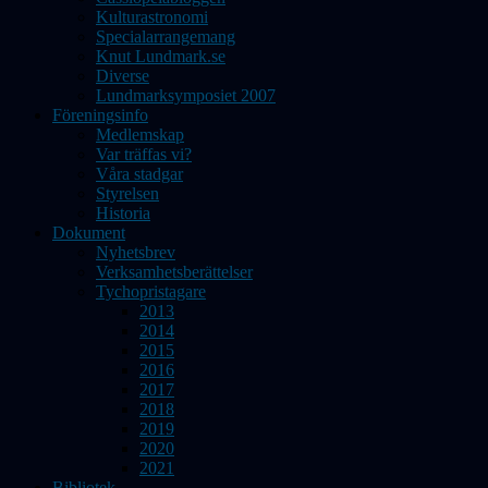
Kulturastronomi
Specialarrangemang
Knut Lundmark.se
Diverse
Lundmarksymposiet 2007
Föreningsinfo
Medlemskap
Var träffas vi?
Våra stadgar
Styrelsen
Historia
Dokument
Nyhetsbrev
Verksamhetsberättelser
Tychopristagare
2013
2014
2015
2016
2017
2018
2019
2020
2021
Bibliotek