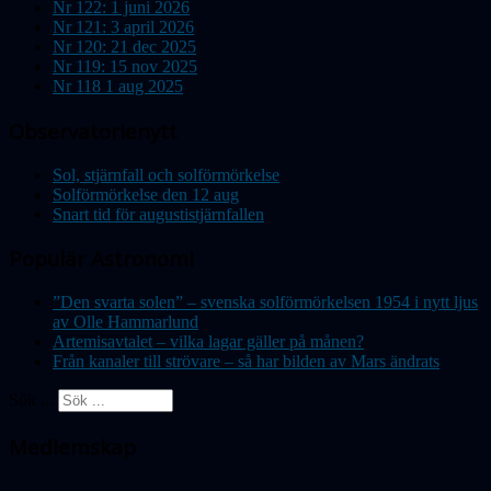
Nr 122: 1 juni 2026
Nr 121: 3 april 2026
Nr 120: 21 dec 2025
Nr 119: 15 nov 2025
Nr 118 1 aug 2025
Observatorienytt
Sol, stjärnfall och solförmörkelse
Solförmörkelse den 12 aug
Snart tid för augustistjärnfallen
Populär Astronomi
”Den svarta solen” – svenska solförmörkelsen 1954 i nytt ljus
av Olle Hammarlund
Artemisavtalet – vilka lagar gäller på månen?
Från kanaler till strövare – så har bilden av Mars ändrats
Sök ...
Medlemskap