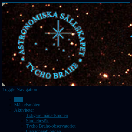
Toggle Navigation
Hem
Månadsmöten
Aktiviteter
Tidigare månadsmöten
Studiebesök
Tycho Brahe-observatoriet
Cassiopeiabloggen