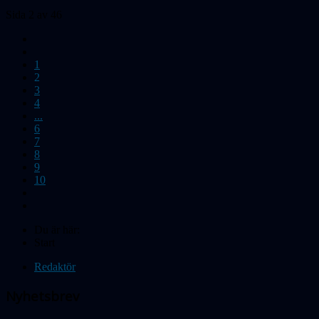
Sida 2 av 46
1
2
3
4
...
6
7
8
9
10
Du är här:
Start
Redaktör
Nyhetsbrev