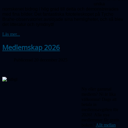
unika
norrskenet bidrog i hög grad till detta och demonstrerades
med fina bilder. Det fantastiska fototeleskopet på Tycho
Brahe-observatoriet avslöjade sina hemligheter, och så blev
det litteratur och rymdnytt!
Läs mer...
Medlemskap 2026
Publicerad 20 december 2025
Ny eller gammal
medlem? Ni är lika
välkomna! Dags att
betala in
medlemsavgiften för
2026! Alla nya
medlemmar får gratis
boken "
Allt mellan