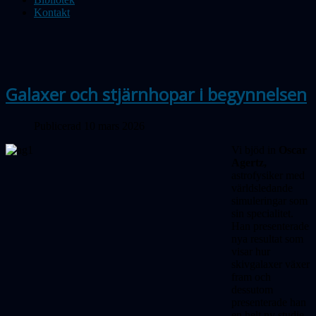
Kontakt
Galaxer och stjärnhopar i begynnelsen
Publicerad 10 mars 2026
Vi bjöd in
Oscar
Agertz,
astrofysiker med
världs­ledande
simuleringar som
sin speci­alitet.
Han presenterade
nya resultat som
visar hur
skivgalaxer växer
fram och
dessutom
presenterade han
en helt ny studie,