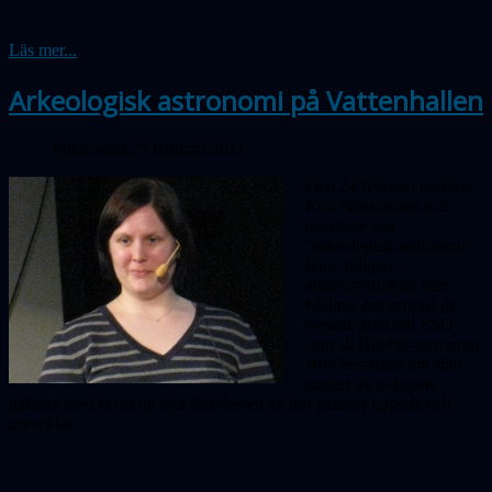
Läs mer...
Arkeologisk astronomi på Vattenhallen
Publicerad 25 februari 2011
Den 24 februari besökte
Kim Nilsson oss och
berättade om
"arkeologisk astronomi".
Kim, tidigare
amatörastronom från
Malmö, har arbetat de
senaste åren vid ESO
som sk Hubble-astronom.
Hon berättade om sina
studier av avlägsna
galaxer med syftet att öka förståelsen av hur galaxer uppstår och
utvecklas.