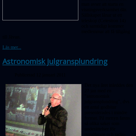
man avser att starta en
visningsverksamhet där.
Sällskapet lånar ut ett
teleskop (Celestron 14)
och samtidigt kommer
medlemmar att få tillgång
till Jävan.
Läs mer...
Astronomisk julgransplundring
Publicerad 12 januari 2011
Det nya året inleddes den
27 jan med en
"astronomisk
julgransplundring", dvs
ett antal godbitar
presenterades i mindre
format. På menyn fanns
så olika saker som
underättelser för
rymdfarare och radio-