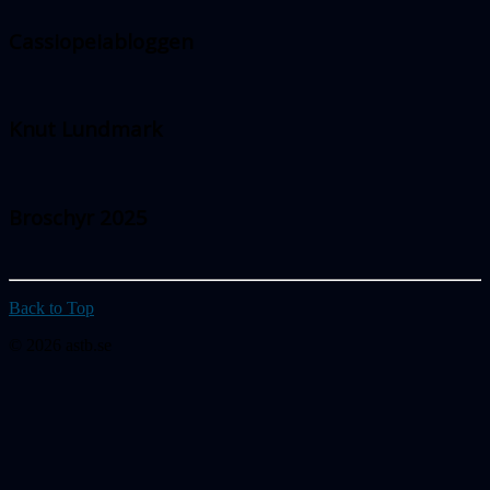
Cassiopeiabloggen
Knut Lundmark
Broschyr 2025
Back to Top
© 2026 astb.se