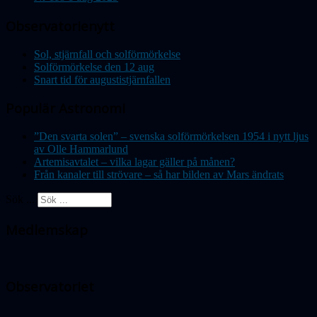
Observatorienytt
Sol, stjärnfall och solförmörkelse
Solförmörkelse den 12 aug
Snart tid för augustistjärnfallen
Populär Astronomi
”Den svarta solen” – svenska solförmörkelsen 1954 i nytt ljus
av Olle Hammarlund
Artemisavtalet – vilka lagar gäller på månen?
Från kanaler till strövare – så har bilden av Mars ändrats
Sök ...
Medlemskap
Observatoriet