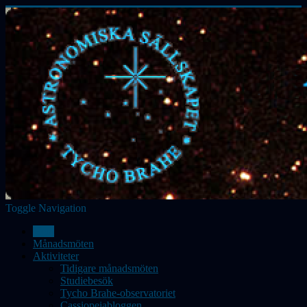
Toggle Navigation
Hem
Månadsmöten
Aktiviteter
Tidigare månadsmöten
Studiebesök
Tycho Brahe-observatoriet
Cassiopeiabloggen