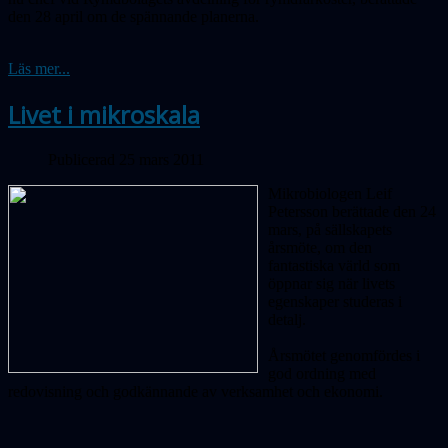
den 28 april om de spännande planerna.
Läs mer...
Livet i mikroskala
Publicerad 25 mars 2011
Mikrobiologen Leif
Petersson berättade den 24
mars, på sällskapets
årsmöte, om den
fantastiska värld som
öppnar sig när livets
egenskaper studeras i
detalj.
Årsmötet genomfördes i
god ordning med
redovisning och godkännande av verksamhet och ekonomi.