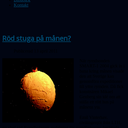
Kontakt
Röd stuga på månen?
Publicerad 13 april 2011
När rymdsonden
SMART-1 2004 gick in i
bana kring månen visade
den att Sverige kan
genomföra expeditioner
till yttre rymden. Då fick
konstnären Mikael
Genberg sin idé om att
ställa ett rött hus på
månens yta.
Emil Vinterhav,
civilingenjör från LTH,
nu chef vid Rymdbolagets avdelning för rymdfarkoster, berättade