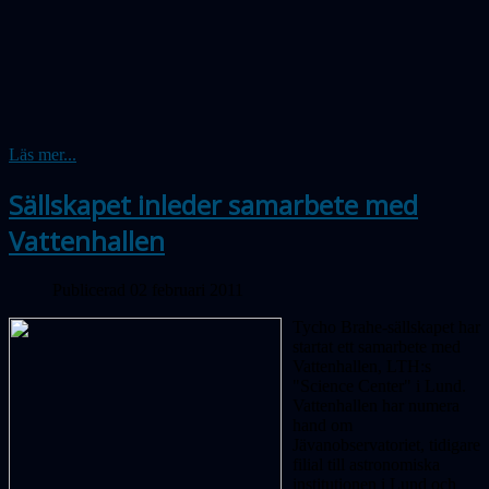
Läs mer...
Sällskapet inleder samarbete med
Vattenhallen
Publicerad 02 februari 2011
Tycho Brahe-sällskapet har
startat ett samarbete med
Vattenhallen, LTH:s
"Science Center" i Lund.
Vattenhallen har numera
hand om
Jävanobservatoriet, tidigare
filial till astronomiska
institutionen i Lund och