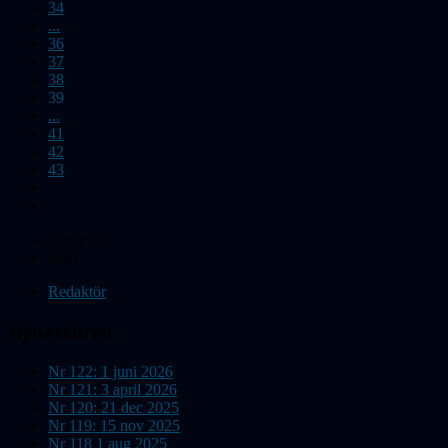
34
...
36
37
38
39
...
41
42
43
Du är här:
Start
Redaktör
Nyhetsbrev
Nr 122: 1 juni 2026
Nr 121: 3 april 2026
Nr 120: 21 dec 2025
Nr 119: 15 nov 2025
Nr 118 1 aug 2025