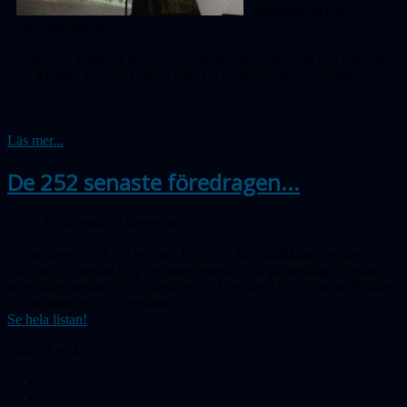
observationer av
Andromedagalaxen.
Fotografen Torbjörn Andersson visade utdrag från sin nya fotobok
över Malmö, bl a med bilder från Tycho Brahe-observatoriet.
Läs mer...
De 252 senaste föredragen...
Publicerad 09 december 2010
Vår sekreterare, Kjell Werner, har grävt lite i sällskapets senare
historia och samlat ihop en imponerande lista på samtliga föredrag
som hållits sedan 1975, nämligen 252 stycken! Här finns stoff både
för inspiration och eftertanke...
Se hela listan!
Sida 39 av 46