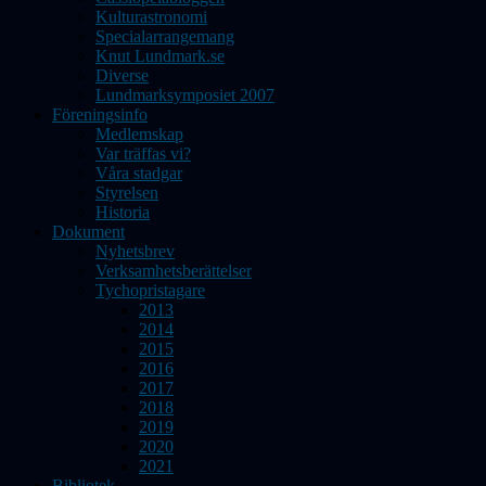
Kulturastronomi
Specialarrangemang
Knut Lundmark.se
Diverse
Lundmarksymposiet 2007
Föreningsinfo
Medlemskap
Var träffas vi?
Våra stadgar
Styrelsen
Historia
Dokument
Nyhetsbrev
Verksamhetsberättelser
Tychopristagare
2013
2014
2015
2016
2017
2018
2019
2020
2021
Bibliotek