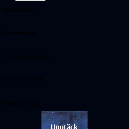
Medlemskap
Observatoriet
Cassiopeiabloggen
Knut Lundmark
Broschyr 2025