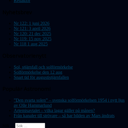
Redaktör
Nyhetsbrev
Nr 122: 1 juni 2026
Nr 121: 3 april 2026
Nr 120: 21 dec 2025
Nr 119: 15 nov 2025
Nr 118 1 aug 2025
Observatorienytt
Sol, stjärnfall och solförmörkelse
Solförmörkelse den 12 aug
Snart tid för augustistjärnfallen
Populär Astronomi
”Den svarta solen” – svenska solförmörkelsen 1954 i nytt ljus
av Olle Hammarlund
Artemisavtalet – vilka lagar gäller på månen?
Från kanaler till strövare – så har bilden av Mars ändrats
Sök ...