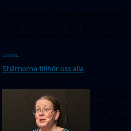
rymdobservatorium. Som vanligt reste vi med buss och på vägen
hämtade vi upp våra astrovänner i Halmstads astronomiska sällskap.
Tillsammans fyllde vi hela bussen med 50 intresserade deltagare.
Det vackra sommarvädret var som vanligt pålitligt. På plats fick vi
mycket god guidning inklusive besök på det helt nya besökscentret.
Läs mer...
Stjärnorna tillhör oss alla
Publicerad 06 juni 2024
Idag lever många
av oss i eller nära
städer som gör
det svårt att hitta
en tillräckligt
mörk plats för att
kunna betrakta
stjärnhimlen.