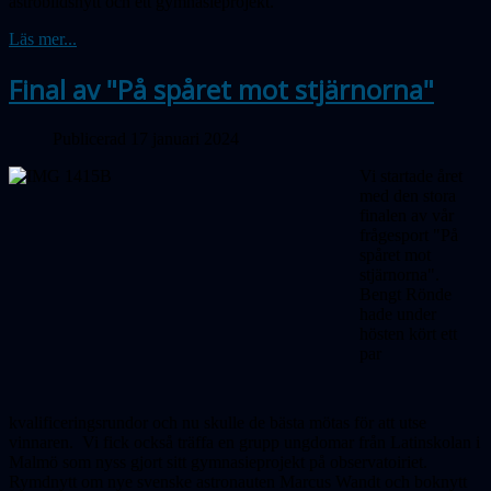
astrobildsnytt och ett gymnasieprojekt.
Läs mer...
Final av "På spåret mot stjärnorna"
Publicerad 17 januari 2024
Vi startade året
med den stora
finalen av vår
frågesport "På
spåret mot
stjärnorna".
Bengt Rönde
hade under
hösten kört ett
par
kvalificeringsrundor och nu skulle de bästa mötas för att utse
vinnaren.
Vi fick också träffa en grupp ungdomar från Latinskolan i
Malmö som nyss gjort sitt gymnasieprojekt på observatoiriet.
Rymdnytt om nye svenske astronauten Marcus Wandt och boknytt