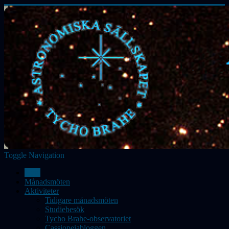
Toggle Navigation
Hem
Månadsmöten
Aktiviteter
Tidigare månadsmöten
Studiebesök
Tycho Brahe-observatoriet
Cassiopeiabloggen