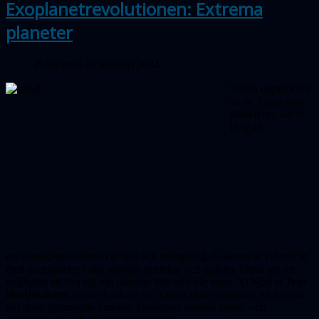
Exoplanetrevolutionen: Extrema
planeter
Publicerad 20 februari 2024
Sedan upptäckten
av de första exo­
pla­neterna vet vi
idag att
exoplanetpopulationen är stor och mångsidig. Galaxen är vidsträckt
med exoplaneter i alla möjliga storlekar och miljöer. Detta ger en
möjlighet att lära sig om planeter helt olik vår egen. Vi bjöd in
Jens
Hoeijmakers
, senior forskare vid Lunds observatorium, att berätta
om detta spännande område. Dessutom senaste rymd- och