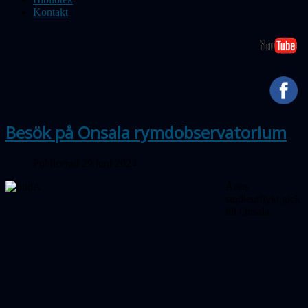
Kontakt
Besök på Onsala rymdobservatorium
Publicerad 29 juni 2024
Årets
studieutflykt gick
till Onsala