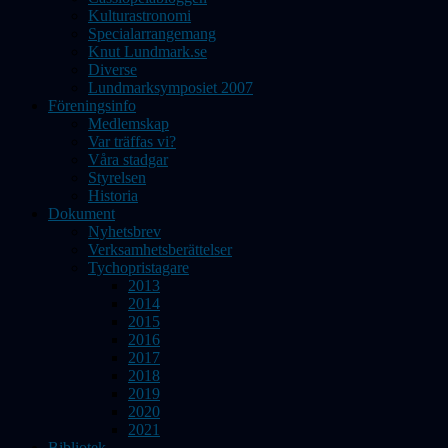
Kulturastronomi
Specialarrangemang
Knut Lundmark.se
Diverse
Lundmarksymposiet 2007
Föreningsinfo
Medlemskap
Var träffas vi?
Våra stadgar
Styrelsen
Historia
Dokument
Nyhetsbrev
Verksamhetsberättelser
Tychopristagare
2013
2014
2015
2016
2017
2018
2019
2020
2021
Bibliotek