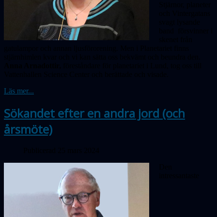
Stjärnor, planeter
och Vintergatans
svagt lysande
band försvinner i
skenet från
gatulampor och annan ljusförorening. Men i Planetariet finns
stjärnhimlen kvar och vi kan sätta oss bekvämt och beundra den.
Anna Arnadottir,
föreståndare för planetariet i Lund, tog oss till
Vattenhallen Science Center och berättade och visade.
Läs mer...
Sökandet efter en andra jord (och
årsmöte)
Publicerad 25 mars 2024
Den
intressantaste