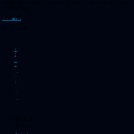
om den legendariska astronomen Payne-Gaposchkin fanns också på
programmet.
Läs mer...
Sida 6 av 46
1
2
3
4
...
6
7
8
9
...
Du är här:
Start