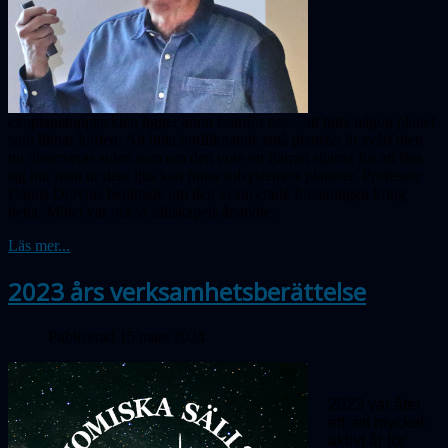
exoplanetupptäckten ligger ännu framför oss – att hitta någon planet
som liknar jorden. Att hitta jord­lik­nande små planeter är svårt men
nu obser­veras solen som om den vore en fjärran stjärna för att lära
sig hur man ur dess ljus kan finna solsystemets planeter. Professor
Dainis Dravins berättade om den avancerade forskningen kring
detta. Mötet var också sällskapets årsmöte.
Läs mer...
2023 års verksamhetsberättelse
Publicerad 15 mars 2024
2023 var åter
ett ett mycket
aktivt år för