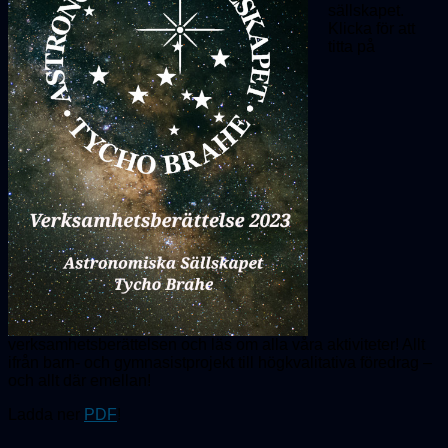
sällskapet.
Klicka för att
titta på
verksamhetsberättelsen och läs om alla våra aktiviteter! Allt
ifrån barn- och gymnasistprojekt till högkvalitativa föredrag –
och allt där emellan!
Ladda ner
PDF
!