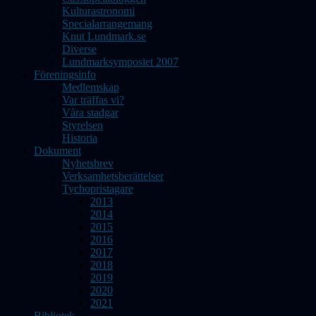
Kulturastronomi
Specialarrangemang
Knut Lundmark.se
Diverse
Lundmarksymposiet 2007
Föreningsinfo
Medlemskap
Var träffas vi?
Våra stadgar
Styrelsen
Historia
Dokument
Nyhetsbrev
Verksamhetsberättelser
Tychopristagare
2013
2014
2015
2016
2017
2018
2019
2020
2021
Bibliotek