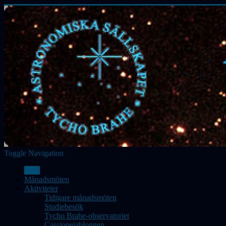
Toggle Navigation
Hem
Månadsmöten
Aktiviteter
Tidigare månadsmöten
Studiebesök
Tycho Brahe-observatoriet
Cassiopeiabloggen