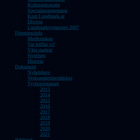
Kulturastronomi
Specialarrangemang
Knut Lundmark.se
Diverse
Lundmarksymposiet 2007
Föreningsinfo
Medlemskap
Var träffas vi?
Våra stadgar
Styrelsen
Historia
Dokument
Nyhetsbrev
Verksamhetsberättelser
Tychopristagare
2013
2014
2015
2016
2017
2018
2019
2020
2021
Bibliotek