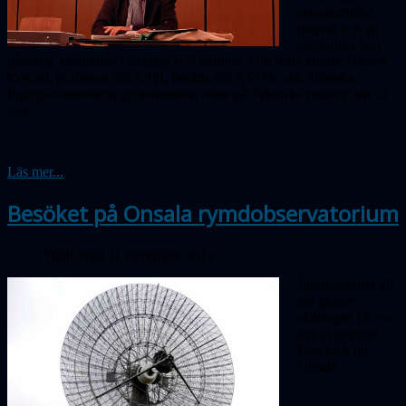
astronomiska
projekt och att
solstormar kan
påverka kraftnäten i Sverige och världen. Om detta kunde Torsten
Cegrell, professor vid KTH, berätta vid ASTBs och Skånska
Ingenjörs-klubbens gemensamma möte på Tekniska museet den 22
nov.
Läs mer...
Besöket på Onsala rymdobservatorium
Publicerad 11 november 2012
Jubileumsåret till
ära gjorde
sällskapet i år en
extra höstflykt.
Den gick till
Onsala