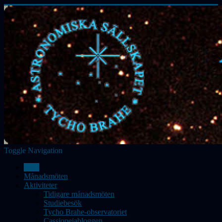
Toggle Navigation
Hem
Månadsmöten
Aktiviteter
Tidigare månadsmöten
Studiebesök
Tycho Brahe-observatoriet
Cassiopeiabloggen