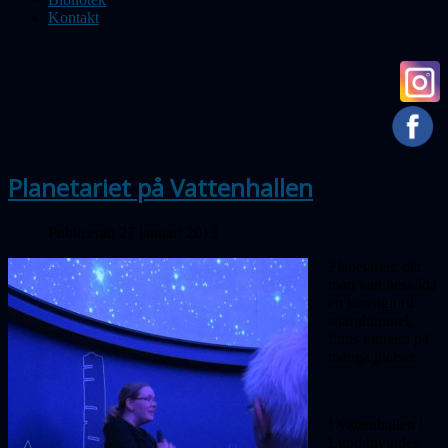
Kontakt
Planetariet på Vattenhallen
Publicerad 27 januari 2013
Planetarier, där
man kan beskåda
en konstgjord
stjärnhimmel,
finns numera på
många platser.
I Vattenhallen i
Lund invigdes