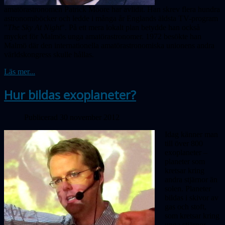
amatörastronomen Patrick Moore har avlidit. Han skrev flera hundra
astronomiböcker och ledde i många år Englands äldsta TV-program
"
The Sky At Night
". På ett mera lokalt plan betydde han också
mycket för Malmös unga amatörastronomer. 1972 besökte han
Malmö där den internationella amatörastronomiska unionens andra
världskongress skulle hållas.
Läs mer...
Hur bildas exoplaneter?
Publicerad 30 november 2012
Idag känner man
till över 800
exoplaneter –
planeter som
kretsar kring
andra stjärnor än
solen. Planeter
bildas i skivor av
gas och stoft,
som kretsar kring
unga stjärnor.