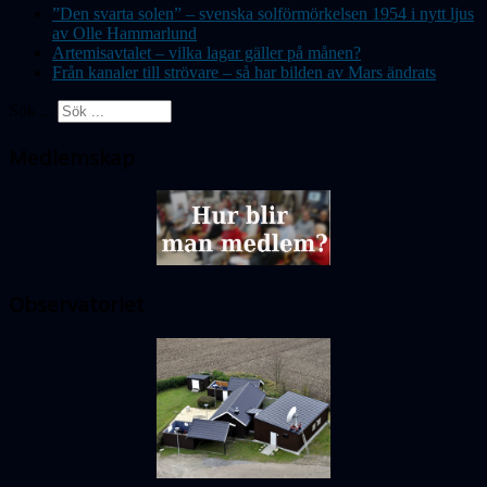
”Den svarta solen” – svenska solförmörkelsen 1954 i nytt ljus
av Olle Hammarlund
Artemisavtalet – vilka lagar gäller på månen?
Från kanaler till strövare – så har bilden av Mars ändrats
Sök ...
Medlemskap
Observatoriet