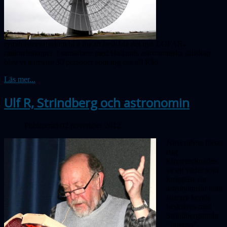
rymdobservatorium bl a för att beskåda det nya LOFAR-
radioteleskopet. I samarbete med Hallands astronomiska sällskap
blev vi närmare 30 personer som tog oss till Råö.
Läs mer...
Ulf R, Strindberg och astronomin
Publicerad 02 november 2012
Novembers första
dag
kännetecknades
av ett väder som
knappast var
astronomiskt utan
snarare kunde
beskrivas med
Strindbergstiteln
"Inferno".