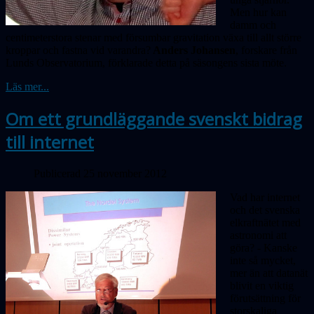
Men hur kan
damm och
centimeterstora stenar med försumbar gravitation växa till allt större
kroppar och fastna vid varandra?
Anders Johansen
, forskare från
Lunds Observatorium, förklarade detta på säsongens sista möte.
Läs mer...
Om ett grundläggande svenskt bidrag
till internet
Publicerad 25 november 2012
Vad har internet
och det svenska
elkraftnätet med
astronomi att
göra? - Kanske
inte så mycket,
mer än att datanät
blivit en viktig
förutsättning för
storskaliga