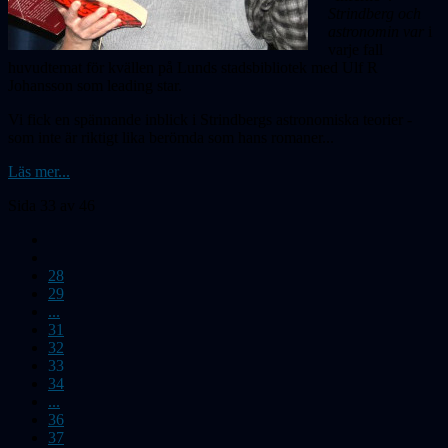
Strindberg och
astronomin var
i
varje fall
huvudtemat för kvällen på Lunds stadsbibliotek med Ulf R
Johansson som leading star.
Vi fick en spännande inblick i Strindbergs astronomiska teorier -
som inte är riktigt lika berömda som hans romaner...
Läs mer...
Sida 33 av 46
28
29
...
31
32
33
34
...
36
37