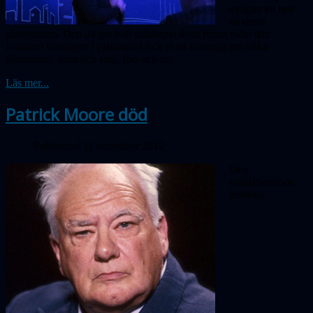
nyligen ett helt
modernt
planetarium. Den 24 jan höll sällskapet årets första möte där.
Förutom visningen i planetariet fick vi ett föredrag om olika
planetarier, stora och små, förr och nu.
Läs mer...
Patrick Moore död
Publicerad 11 december 2012
Den
världsberömde
brittiske