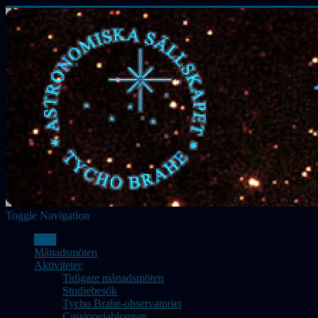
Toggle Navigation
Hem
Månadsmöten
Aktiviteter
Tidigare månadsmöten
Studiebesök
Tycho Brahe-observatoriet
Cassiopeiabloggen