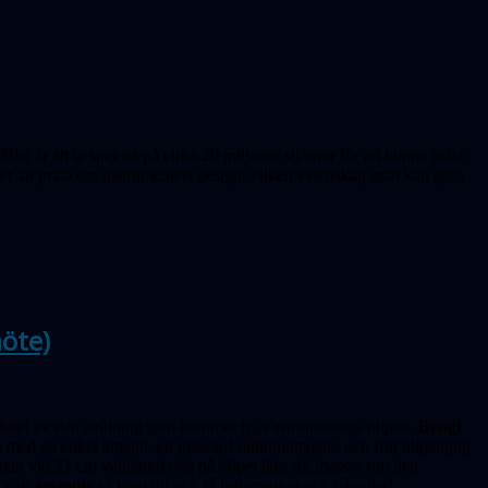
ålet är att
ta spektra på cirka 20 miljoner stjärnor
för att kunna mäta
r att prata om instrumentets design, vilken vetenskap man kan göra
öte)
kdel av den strålning som kommer från astronomiska objekt.
Bengt
med en enkel antenn, en prisvärd radiomottagare och fritt tillgänglig
atan vid 21 cm våglängd och på köpet lära sig massor om den
 vårt
årsmöte
så kom dit och få information och påverka!