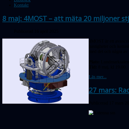
Kontakt
8 maj: 4MOST – att mäta 20 miljoner st
Publicerad 16 april 2025
4MOST är ett avancera
hastigheter och kemisk
med det och några av 
Plats:
Lundmarksalen,
Tid:
8 maj, kl 19.00.
Läs mer...
27 mars: Ra
Publicerad 17 mars 2