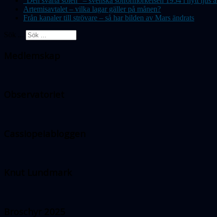
”Den svarta solen” – svenska solförmörkelsen 1954 i nytt lju
Artemisavtalet – vilka lagar gäller på månen?
Från kanaler till strövare – så har bilden av Mars ändrats
Sök ...
Medlemskap
Observatoriet
Cassiopeiabloggen
Knut Lundmark
Broschyr 2025