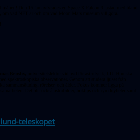
ill månen! Den 15 jan avfyrades en Space X Falcon 9 lastad med bland
erk, om vad NFT är och om vad Moon Mars museum vill göra.
a!
mas Bensby,
universitetslektor vid avd för astrofysik, LU. Han ska
med spektro­skopiska observationer. Genom att studera ljuset från
ska sammansättning, rörelser, och ålder. Fokus kommer ligga på
 samarbeten. Det blir också astrobilder, boktips och rymdnyheter samt
lund-teleskopet