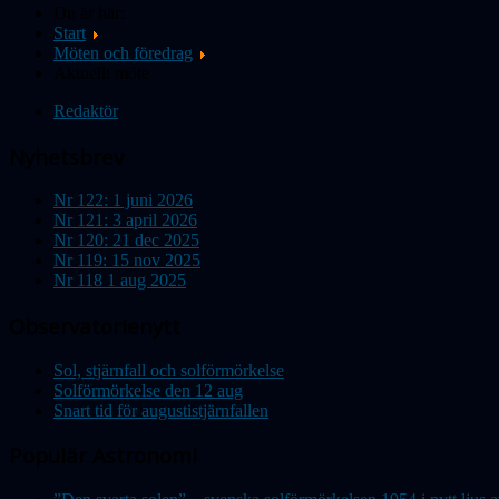
Du är här:
Start
Möten och föredrag
Aktuellt möte
Redaktör
Nyhetsbrev
Nr 122: 1 juni 2026
Nr 121: 3 april 2026
Nr 120: 21 dec 2025
Nr 119: 15 nov 2025
Nr 118 1 aug 2025
Observatorienytt
Sol, stjärnfall och solförmörkelse
Solförmörkelse den 12 aug
Snart tid för augustistjärnfallen
Populär Astronomi