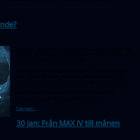
iende?
Artificiell intelligens används numera på ett eller annat sätt
alltmer i dagligt liv och nyhetsflödet domineras ofta av AI. Är
AI en vän eller en blivande fiende?
Peter Linde
och
Bengt Rönde
gör ett försök att i någon
mån skingra mystiken och ger en liten bakgrund till AI.
Några spännande experimet kommer att demonstreras.
Dessutom: Rapport från gymnasieprojekt och från
Fotografiska samt de senaste astrobilderna.
Läs mer...
30 jan: Från MAX IV till månen