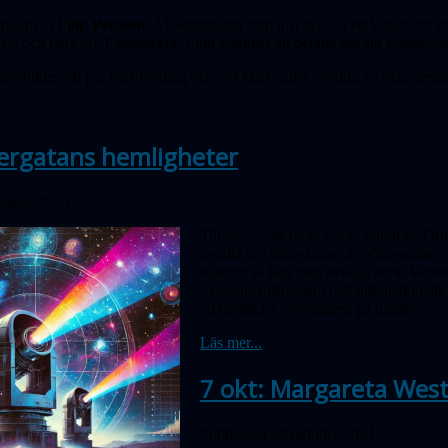
bjudit in
Filip Persson,
AI-konstnären som just skickat ett konstverk t
NA och flera NFT-konstverk. Filip kommer att berätta om sitt konstv
strobilder, ett par kortföredrag och vid klart väder visning av planetern
tergatans hemligheter
ember 2024
Till årets sista möte har vi bjudit in
Tho
berätta om utforsk­ning av Vintergatan 
stjärnor så kan man avslöja deras kemi
moderna instrument och internationella
en berättelse om jägaren på himlen.
Läs mer...
7 okt: Margareta West
Publicerad 28 oktober 2024