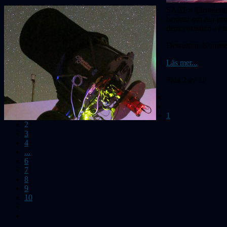
SAAF:s fjärrtelesko
berättar om hur pro
demonstration av t
Dessutom: Kometen,
Läs mer...
Sida 2 av 11
1
2
3
4
...
6
7
8
9
10