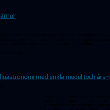
järnor
t instrument som kommer att monteras på VISTA-teleskopet i Chile. M
t innehåll. Vi har bjudit in
Ross Church
, astronom i Lund, som komme
utmaningarna med att analysera tiotusen spektra på en timme.
 Astronomihuset, Lund
dioastronomi med enkla medel (och årsm
025
Våra ögon och kameror kan bara se en brå
Ask
är radio­amatörastronom visar hur man 
program­vara kan skapa en bild av Vinterg
spännande radio­astronomin. Mötet är även