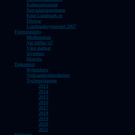
Kulturastronomi
Specialarrangemang
Knut Lundmark.se
Diverse
Lundmarksymposiet 2007
Föreningsinfo
Medlemskap
Var träffas vi?
Våra stadgar
Styrelsen
Historia
Dokument
Nyhetsbrev
Verksamhetsberättelser
Tychopristagare
2013
2014
2015
2016
2017
2018
2019
2020
2021
Bibliotek