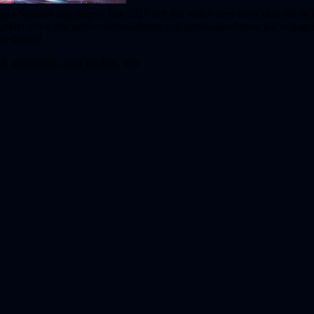
p i Spanien såg dagens ljus 2021 och har sedan dess utvecklats till ett
jektet drivs, hur universitetsstudenter och gymnasiearbetare har engage
eleskopet!
 astrobilder, röda fläcken, mm