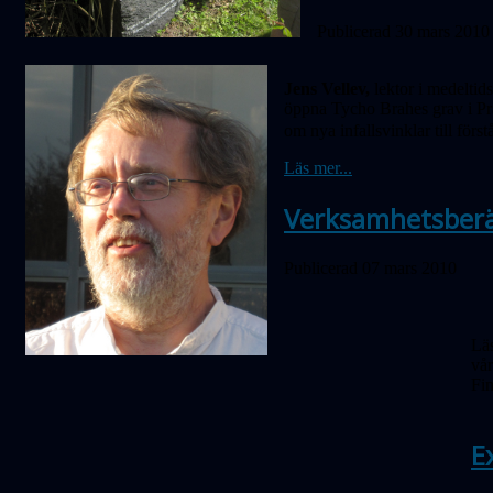
Publicerad 30 mars 2010
Jens Vellev,
lektor i medeltids
öppna Tycho Brahes grav i Pra
om nya infallsvinklar till för
Läs mer...
Verksamhetsberä
Publicerad 07 mars 2010
Läs
vår
Fi
E