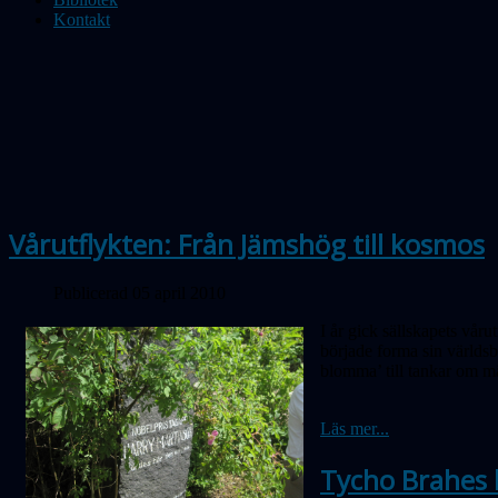
Kontakt
Vårutflykten: Från Jämshög till kosmos
Publicerad 05 april 2010
I år gick sällskapets vår
började forma sin världsb
blomma’ till tankar om mä
Läs mer...
Tycho Brahes l