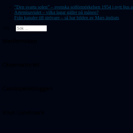
”Den svarta solen” – svenska solförmörkelsen 1954 i nytt lju
Artemisavtalet – vilka lagar gäller på månen?
Från kanaler till strövare – så har bilden av Mars ändrats
Sök ...
Medlemskap
Observatoriet
Cassiopeiabloggen
Knut Lundmark