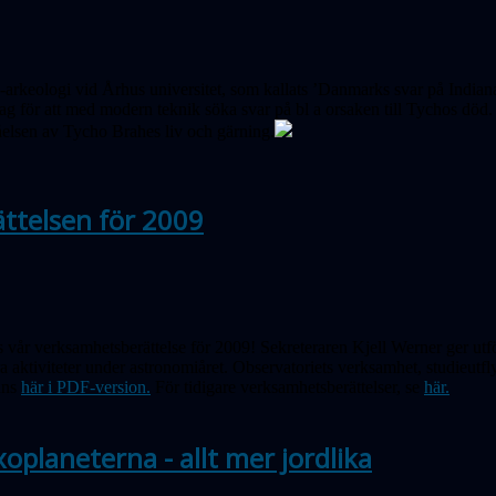
-arkeologi vid Århus universitet, som kallats ’Danmarks svar på Indiana 
g för att med modern teknik söka svar på bl a orsaken till Tychos död. 
ståelsen av Tycho Brahes liv och gärning.
ttelsen för 2009
 vår verksamhetsberättelse för 2009! Sekreteraren Kjell Werner ger utför
a aktiviteter under astronomiåret. Observatoriets verksamhet, studieutf
nns
här i PDF-version.
För tidigare verksamhetsberättelser, se
här.
xoplaneterna - allt mer jordlika