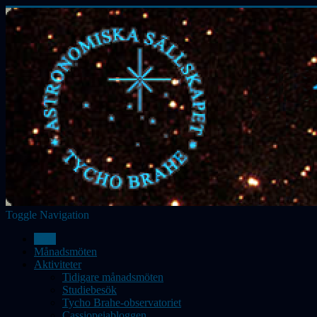
Toggle Navigation
Hem
Månadsmöten
Aktiviteter
Tidigare månadsmöten
Studiebesök
Tycho Brahe-observatoriet
Cassiopeiabloggen