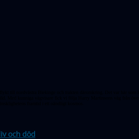
utflykt till nordvästra Blekinge och trakten däromkring. Det var här so
ild. Med kunniga vägvisare fick vi följa Harry Martinsons väg från överg
nsklighetens framtid i ett oändligt kosmos.
iv och död