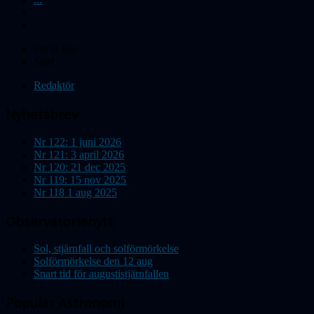
Du är här:
Start
Redaktör
Nyhetsbrev
Nr 122: 1 juni 2026
Nr 121: 3 april 2026
Nr 120: 21 dec 2025
Nr 119: 15 nov 2025
Nr 118 1 aug 2025
Observatorienytt
Sol, stjärnfall och solförmörkelse
Solförmörkelse den 12 aug
Snart tid för augustistjärnfallen
Populär Astronomi