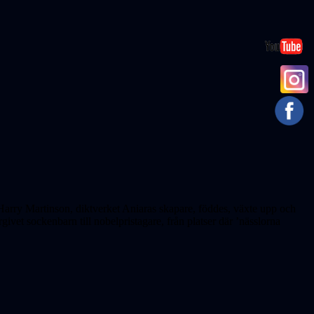
m Harry Martinson, diktverket Aniaras skapare, föddes, växte upp och
ivet sockenbarn till nobelpristagare, från platser där ’nässlorna