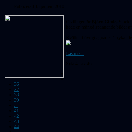
Publicerad 13 januari 2010
Civilingenjör
Björn Gimle,
Stock
hade en mängd spännande bilder att
Kvällen i övrigt ägnades åt rykande
Läs mer...
Sida 41 av 46
36
37
38
39
...
41
42
43
44
...