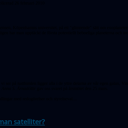
licerad 26 februari 2010
nsen, Köpenhamns universitet, på ett "glimrende" sätt om exoplaneter p
ligen har man upptäckt de första potentiellt beboeliga planeterna och i
vi ser på natthimlen ligger alla i de yttre delarna av vår egen galax, V
e
Anna S. Árnadóttir
gav oss svaret på årsmötet den 25 mars.
lingar med redogörelser och styrelseval....
man satelliter?