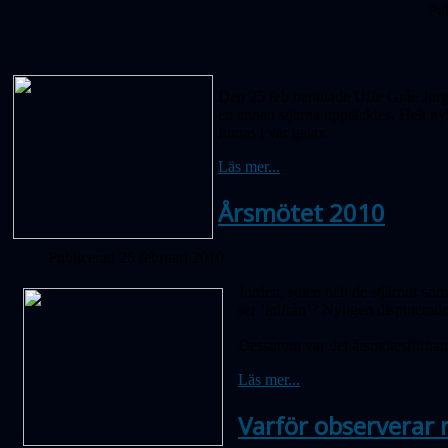
Pub
Den 25 feb berättade Uffe Gråe Jørge
en annan stjärna upptäcktes. Helt ny
finnas i vår galax.
Läs mer...
Årsmötet 2010
Publicerad 26 februari 2010
Jorden, solen och de stjärnor som 
ser ’inifrån’? Nyligen disputerad
Dessutom var det årsmötesförhand
Läs mer...
Varför observerar 