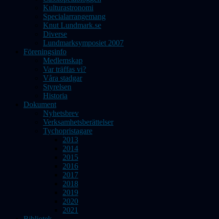
Kulturastronomi
Specialarrangemang
Knut Lundmark.se
Diverse
Lundmarksymposiet 2007
Föreningsinfo
Medlemskap
Var träffas vi?
Våra stadgar
Styrelsen
Historia
Dokument
Nyhetsbrev
Verksamhetsberättelser
Tychopristagare
2013
2014
2015
2016
2017
2018
2019
2020
2021
Bibliotek