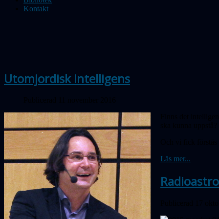
Kontakt
Utomjordisk intelligens
Publicerad 11 november 2016
Finns det intellige
ska kunna uppstå? 
Och vi fick förstås
Läs mer...
Radioastro
Publicerad 17 okt