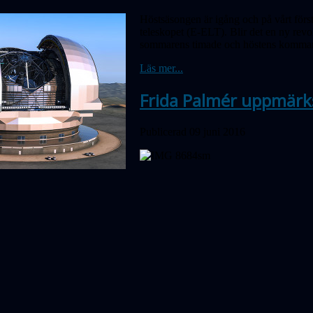
Höstsäsongen är igång och på vårt förs
teleskopet (E-ELT). Blir det en ny rev
sommarens timade och höstens kommand
Läs mer...
Frida Palmér uppmär
Publicerad 09 juni 2016