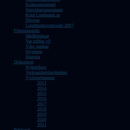
Kulturastronomi
Specialarrangemang
Knut Lundmark.se
Diverse
Lundmarksymposiet 2007
Föreningsinfo
Medlemskap
Var träffas vi?
Våra stadgar
Styrelsen
Historia
Dokument
Nyhetsbrev
Verksamhetsberättelser
Tychopristagare
2013
2014
2015
2016
2017
2018
2019
2020
2021
Bibliotek