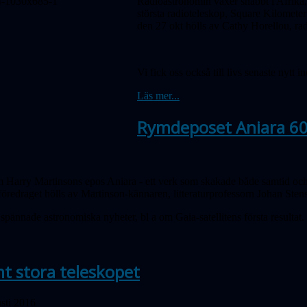
Radioastronomin växer snabbt i Afrika, 
största radioteleskop, Square Kilo­mete
den 27 okt hölls av Cathy Horellou, r
Vi fick oss också till livs senaste nyt
Läs mer...
Rymdeposet Aniara 60
Harry Martinsons epos Aniara - ett verk som skakade både samtid och
föredraget hölls av Martinson-kännaren, litteraturprofessorn Johan Sten
pännade astronomiska nyheter, bl a om Gaia-satellitens första resultat.
t stora teleskopet
sti 2016