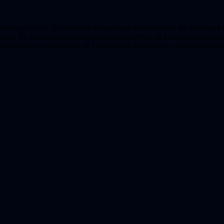
v ett gott prov på sällskapets mångsidiga verksamheter. På måndagen 
solen. På onsdagen var det amatörastronomikväll då våra amatörastrono
ades till ett unikt besök på Tycho Brahe födelseplats, Knutstorps bor