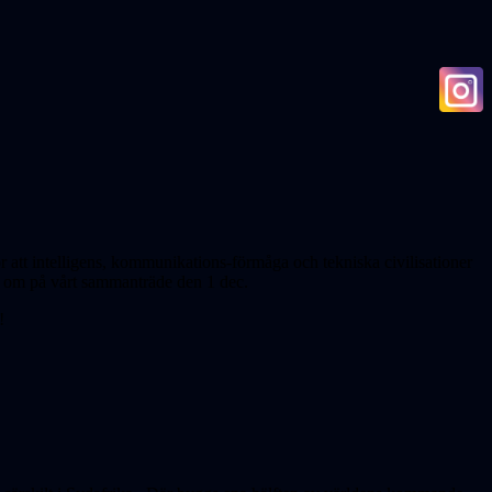
ör att intelligens, kommunikations-förmåga och tekniska civilisationer
k, om på vårt sammanträde den 1 dec.
!