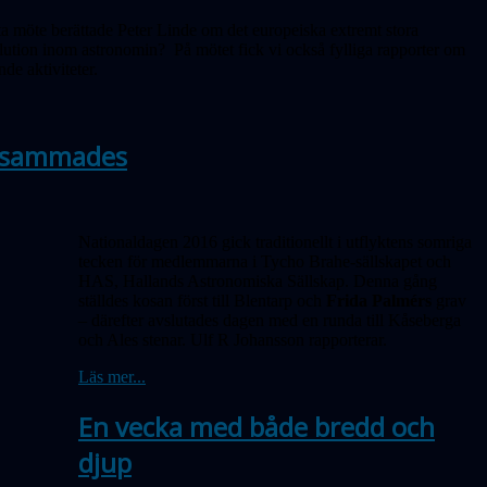
ta möte berättade Peter Linde om det europeiska extremt stora
olution inom astronomin? På mötet fick vi också fylliga rapporter om
e aktiviteter.
ksammades
Nationaldagen 2016 gick traditionellt i utflyktens somriga
tecken för medlemmarna i Tycho Brahe-sällskapet och
HAS, Hallands Astronomiska Sällskap. Denna gång
ställdes kosan först till Blentarp och
Frida Palmérs
grav
– därefter avslutades dagen med en runda till Kåseberga
och Ales stenar. Ulf R Johansson rapporterar.
Läs mer...
En vecka med både bredd och
djup