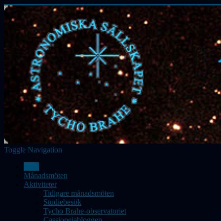
Toggle Navigation
Hem
Månadsmöten
Aktiviteter
Tidigare månadsmöten
Studiebesök
Tycho Brahe-observatoriet
Cassiopeiabloggen