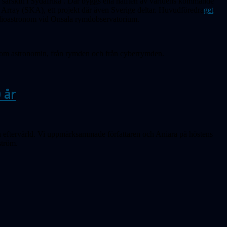
särskilt i
Sydafrika
. Där byggs ena hälften av världens kommande
r Array (SKA), ett projekt där även Sverige deltar. Huvudföredra
get
adioastronom vid Onsala rymdobservatorium.
t inom astronomin, från rymden och från cyberrymden.
 år
 eftervärld. Vi uppmärksammade författaren och Aniara på höstens
ström.