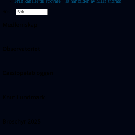
Från kanaler till strövare – så har bilden av Mars ändrats
Sök ...
Medlemskap
Observatoriet
Cassiopeiabloggen
Knut Lundmark
Broschyr 2025