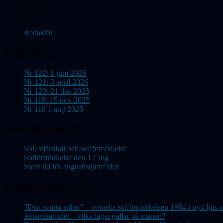
Du är här:
Start
Redaktör
Nyhetsbrev
Nr 122: 1 juni 2026
Nr 121: 3 april 2026
Nr 120: 21 dec 2025
Nr 119: 15 nov 2025
Nr 118 1 aug 2025
Observatorienytt
Sol, stjärnfall och solförmörkelse
Solförmörkelse den 12 aug
Snart tid för augustistjärnfallen
Populär Astronomi
”Den svarta solen” – svenska solförmörkelsen 1954 i nytt lju
Artemisavtalet – vilka lagar gäller på månen?