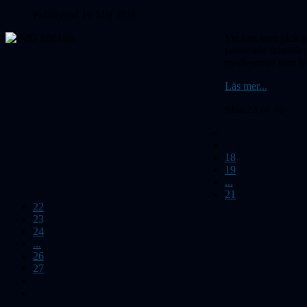
Publicerad 16 Maj 2016
Veckan som gick ga
passerade framför 
medlemmar som lock
Läs mer...
Sida 23 av 46
18
19
...
21
22
23
24
...
26
27