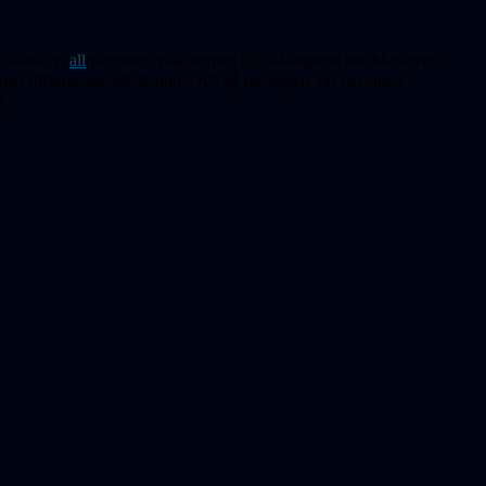
hälsade vi
all
mänheten välkommen till skådespelet när Merkurius
mer diskuterade Stellarium. Och på torsdagen var det andra
g.