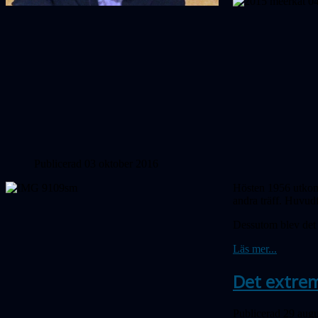
Publicerad 03 oktober 2016
Hösten 1956 utkom 
andra träff. Huvud
Dessutom blev det s
Läs mer...
Det extrem
Publicerad 29 augu