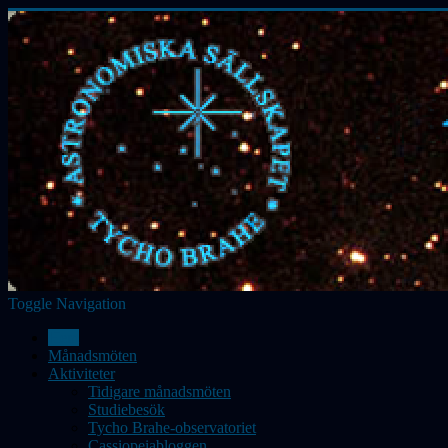
Toggle Navigation
Hem
Månadsmöten
Aktiviteter
Tidigare månadsmöten
Studiebesök
Tycho Brahe-observatoriet
Cassiopeiabloggen