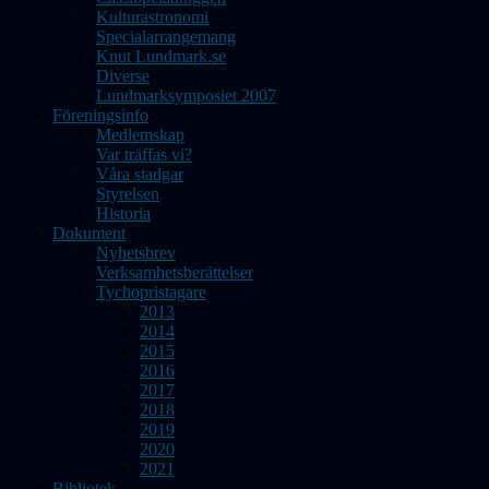
Kulturastronomi
Specialarrangemang
Knut Lundmark.se
Diverse
Lundmarksymposiet 2007
Föreningsinfo
Medlemskap
Var träffas vi?
Våra stadgar
Styrelsen
Historia
Dokument
Nyhetsbrev
Verksamhetsberättelser
Tychopristagare
2013
2014
2015
2016
2017
2018
2019
2020
2021
Bibliotek