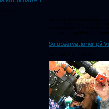
på kulturnatten
tember 2012
Självaste Tycho besökte sällskapets A
kulturnatten. Det var astronomiska insti
och teleskop-tittande. Intresset för sälls
intresseanmälningar till nya "rymdunga
Solobservationer på V
Publicerad 11 september 2012