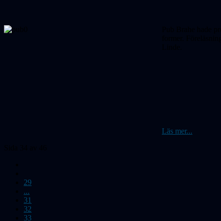
Pub Brahe hade prem
former. Föreläsning
Linde.
Läs mer...
Sida 34 av 46
29
...
31
32
33