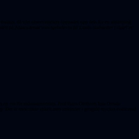
tisdags, då vårt observatorium öppnades upp dels för en utställning
lett på Aniara-temat som spelades in på Lunds stadsteater i slutet av
en ny era för radioastronomin. Prof Hans Olofsson från Onsala
kop. Det är mekaniskt enkelt men använder i gengäld mycket avancerad