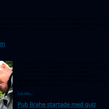
nders Nyholm när ASTB gjorde reklam för sin verksamhet under
tutionen som hade öppet hus och lockade till utställning, föreläsningar
kapets aktiviteter var också stort vilket bl a resulterade i många
r".
en
Söndagen den 9 sept var det Sophies skördedag på Ven,
ett arrangemang namngivet efter Tychos syster och avsett
att ge en inblick i renässanslivet på Uranienborg.
Sällskapet var på plats och bidrog med högst moderna
solobservationer av fläckar och protuberanser. Lyckligtvis
tittade även solen fram då och då.
Läs mer...
Pub Brahe startade med quiz