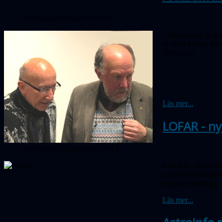
Publicerad 18 oktober 2012
- Ett ovanligt lyc
av Rolf Hepps fasci
1980-talet.
Läs mer...
LOFAR - ny
Publicerad 30 september 2012
LOFAR –
Low Fr
rymdobservatorium 
signalbehandling.
Läs mer...