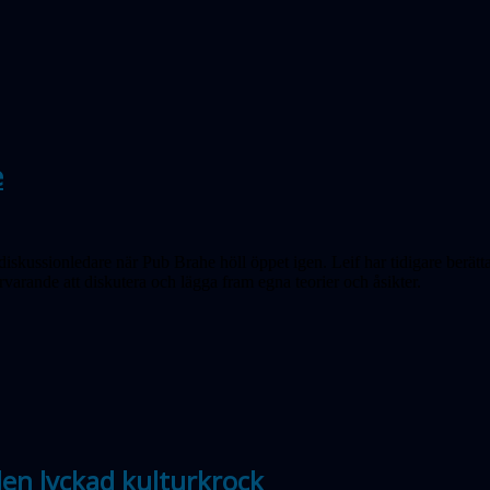
e
diskussionledare när Pub Brahe höll öppet igen. Leif har tidigare berätta
rvarande att diskutera och lägga fram egna teorier och åsikter.
len lyckad kulturkrock