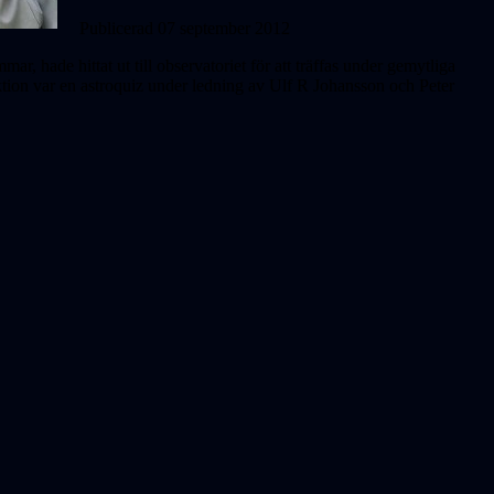
Publicerad 07 september 2012
, hade hittat ut till observatoriet för att träffas under gemytliga
aktion var en astroquiz under ledning av Ulf R Johansson och Peter