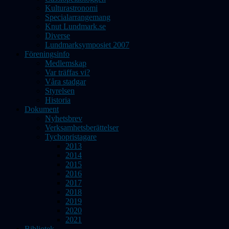
Kulturastronomi
Specialarrangemang
Knut Lundmark.se
Diverse
Lundmarksymposiet 2007
Föreningsinfo
Medlemskap
Var träffas vi?
Våra stadgar
Styrelsen
Historia
Dokument
Nyhetsbrev
Verksamhetsberättelser
Tychopristagare
2013
2014
2015
2016
2017
2018
2019
2020
2021
Bibliotek