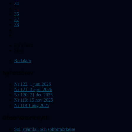
34
...
36
37
38
Du är här:
Start
Redaktör
Nyhetsbrev
Nr 122: 1 juni 2026
Nr 121: 3 april 2026
Nr 120: 21 dec 2025
Nr 119: 15 nov 2025
Nr 118 1 aug 2025
Observatorienytt
Sol, stjärnfall och solförmörkelse