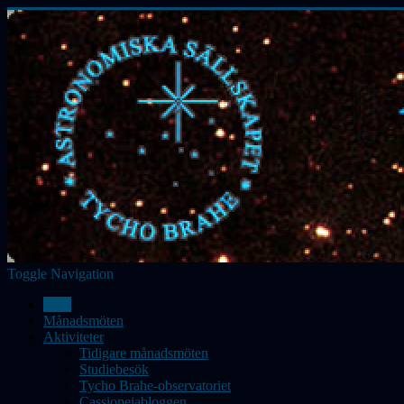
Toggle Navigation
Hem
Månadsmöten
Aktiviteter
Tidigare månadsmöten
Studiebesök
Tycho Brahe-observatoriet
Cassiopeiabloggen