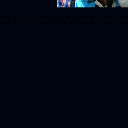
iär i onsdags. Ett femtontal personer, däribland flera nyblivna medlemmar
ssalen hade bytt skepnad och en liten bar hade inrättats. Kvällens attr