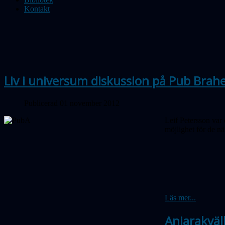
Kontakt
Liv i universum diskussion på Pub Brah
Publicerad 01 november 2012
Leif Petersson var 
möjlighet för de nä
Läs mer...
Aniarakväl