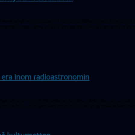
kat exempel på en "kulturkrock"! Det var omdömet om vår Aniara-kväll i 
nerande Aniara-bilder, dels för filmvisning av Rolfs koreografi av en ba
 era inom radioastronomin
equency Array
– är ett radioteleskop för långa våglängder och innebär 
berättade på septembermötet om detta jättelika europeiska radioteles