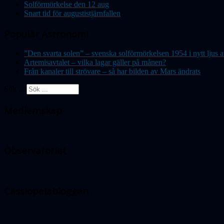
Solförmörkelse den 12 aug
Snart tid för augustistjärnfallen
Populär Astronomi
”Den svarta solen” – svenska solförmörkelsen 1954 i nytt lju
Artemisavtalet – vilka lagar gäller på månen?
Från kanaler till strövare – så har bilden av Mars ändrats
Sök ...
Medlemskap
Observatoriet
Cassiopeiabloggen