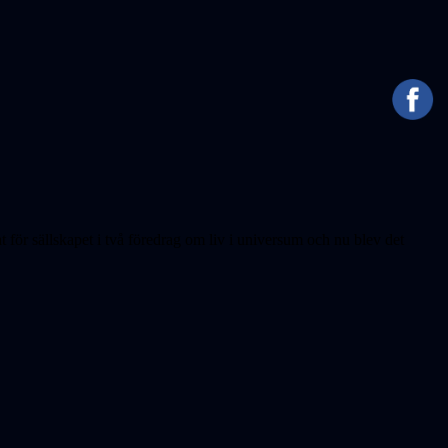
t för sällskapet i två föredrag om liv i universum och nu blev det