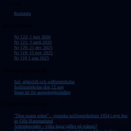
Start
Redaktör
Nyhetsbrev
Nr 122: 1 juni 2026
Nr 121: 3 april 2026
Nr 120: 21 dec 2025
Nr 119: 15 nov 2025
Nr 118 1 aug 2025
Observatorienytt
Sol, stjärnfall och solförmörkelse
Solförmörkelse den 12 aug
Snart tid för augustistjärnfallen
Populär Astronomi
”Den svarta solen” – svenska solförmörkelsen 1954 i nytt ljus
av Olle Hammarlund
Artemisavtalet – vilka lagar gäller på månen?