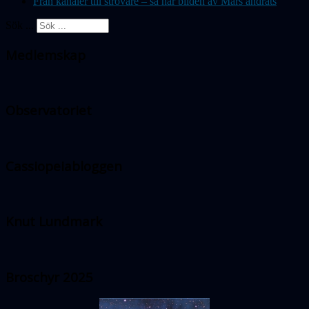
Från kanaler till strövare – så har bilden av Mars ändrats
Sök ...
Medlemskap
Observatoriet
Cassiopeiabloggen
Knut Lundmark
Broschyr 2025