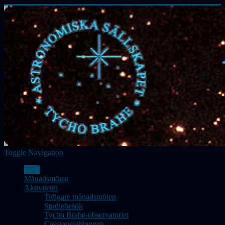
Toggle Navigation
Hem
Månadsmöten
Aktiviteter
Tidigare månadsmöten
Studiebesök
Tycho Brahe-observatoriet
Cassiopeiabloggen