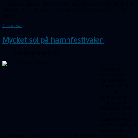
av solobservationer med våra två specialteleskop, en frågetävling för
barn och den fantastiska astrovagnen, som visades upp för första
gången.
Läs mer...
Mycket sol på hamnfestivalen
Publicerad 30 juli 2022
Liksom vid
tidigare år
medverkade
sällskapet på
Hamnfestivalen
på Limhamn,
som nu körde
igång igen efter
pandemin, 28 till
31 juli. Vi var på
plats med våra
solteleskop för att
ge nya aha-
upplevelser till allmänheten. Sammanlagt fick närmare ett tusental