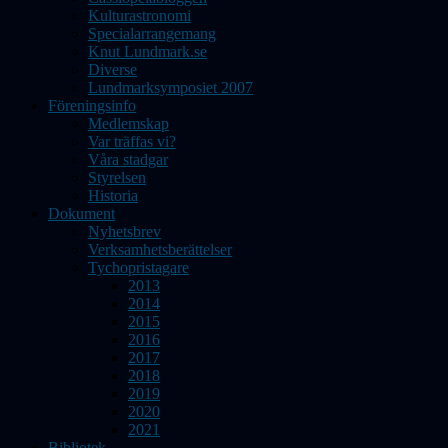
Kulturastronomi
Specialarrangemang
Knut Lundmark.se
Diverse
Lundmarksymposiet 2007
Föreningsinfo
Medlemskap
Var träffas vi?
Våra stadgar
Styrelsen
Historia
Dokument
Nyhetsbrev
Verksamhetsberättelser
Tychopristagare
2013
2014
2015
2016
2017
2018
2019
2020
2021
Bibliotek