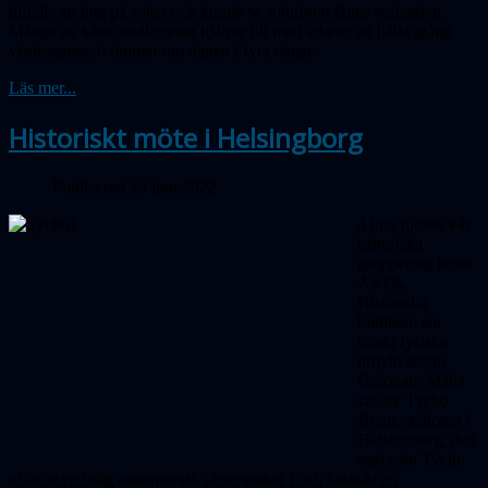
tillfälle att titta på solen och kunde se solutbrott längs solranden.
Många av våra medlemmar hjälpte till med arbetet att hålla igång
visningarna, 6 timmar om dagen i fyra dagar.
Läs mer...
Historiskt möte i Helsingborg
Publicerad 13 juni 2022
4 juni gjorde vår
historiska
gruppering inom
ASTB,
Historiska
klubben, sin
första fysiska
utflykt sedan
Coronan: Målet
var tre Tycho
Brahe-stationer i
Helsingborg, den
stad som Tycho
utförde en tidig astronomisk observation i och faktiskt en