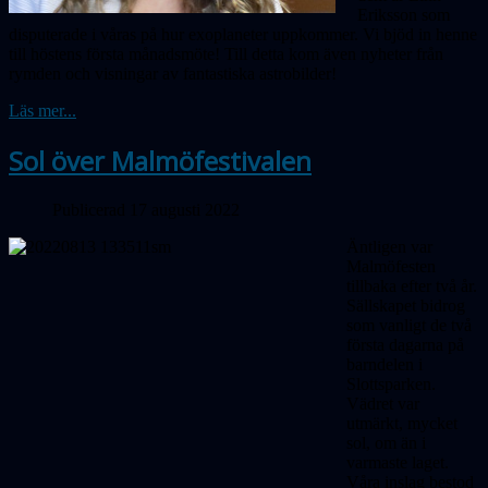
Eriksson som
disputerade i våras på hur exoplaneter uppkommer. Vi bjöd in henne
till höstens första månadsmöte! Till detta kom även nyheter från
rymden och visningar av fantastiska astrobilder!
Läs mer...
Sol över Malmöfestivalen
Publicerad 17 augusti 2022
Äntligen var
Malmöfesten
tillbaka efter två år.
Sällskapet bidrog
som vanligt de två
första dagarna på
barndelen i
Slottsparken.
Vädret var
utmärkt, mycket
sol, om än i
varmaste laget.
Våra inslag bestod