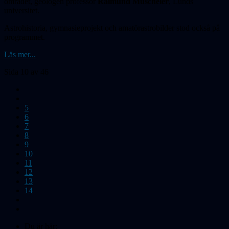
området, geologen professor
Raimund Muscheler
, Lunds
universitet.
Astrohistoria, gymnasieprojekt och amatör­astrobilder stod också på
programmet.
Läs mer...
Sida 10 av 46
5
6
7
8
9
10
11
12
13
14
Du är här: