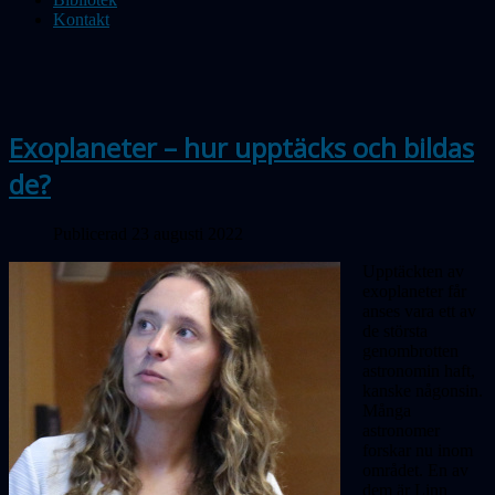
Kontakt
Exoplaneter – hur upptäcks och bildas
de?
Publicerad 23 augusti 2022
Upptäckten av
exoplaneter får
anses vara ett av
de största
genombrotten
astronomin haft,
kanske någonsin.
Många
astronomer
forskar nu inom
området. En av
dem är Linn