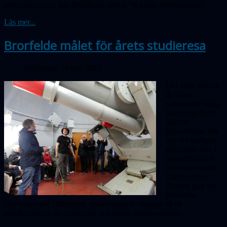
observation som han betraktade utförd ”in patria Helsingburgi”
Läs mer...
Brorfelde målet för årets studieresa
Publicerad 10 juni 2022
Det hade gått tre
år sedan
sällskapets årliga
studieresa hade
kunnat
genomföras. Nu
var det äntligen
dags igen, åter i
samarbete med
våra astrovänner
från Halland.
Bussen gick till
Brorfelde
observatorium i Danmark, sedan några år omgjort till ett
besökscentrum för astronomi och annan naturvetenskap.