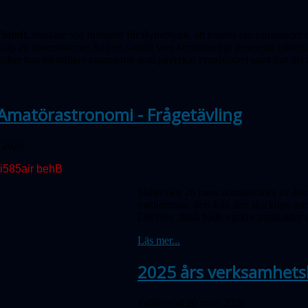
intoft
, forskare vid Institutet för Rymdfysik, att berätta om samband
älp av observationer från en satellit som kontinuerligt genererar bilde
söker han identifiera parametrar som påverkar rymdvädret samt hur det 
Amatörastronomi - Frågetävling
l 2026
Mötet den 26 mars dominerades av årsm
medlemmar, dels från den skicklige ast
Det blev alltså både vackra astrobilder 
Läs mer...
2025 års verksamhets
Publicerad 20 mars 2026