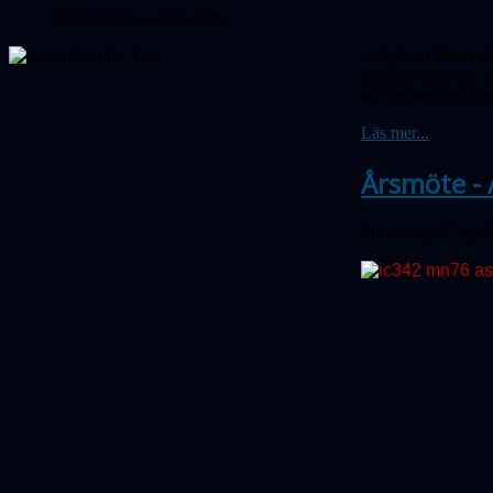
Publicerad 12 april 2026
Vi bjöd in
Peter W
studerar han med hj
solmagnetfältet för
Läs mer...
Årsmöte - 
Publicerad 02 apri