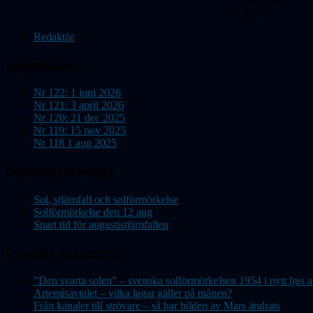
Du är här:
Start
Redaktör
Nyhetsbrev
Nr 122: 1 juni 2026
Nr 121: 3 april 2026
Nr 120: 21 dec 2025
Nr 119: 15 nov 2025
Nr 118 1 aug 2025
Observatorienytt
Sol, stjärnfall och solförmörkelse
Solförmörkelse den 12 aug
Snart tid för augustistjärnfallen
Populär Astronomi
”Den svarta solen” – svenska solförmörkelsen 1954 i nytt lju
Artemisavtalet – vilka lagar gäller på månen?
Från kanaler till strövare – så har bilden av Mars ändrats