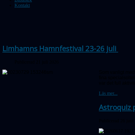
Kontakt
Limhamns Hamnfestival 23-26 juli
Publicerad 21 juli 2026
Som vanligt medv
fina special­sol
var det full aktivit
Läs mer...
Astroquiz 
Publicerad 26 juni