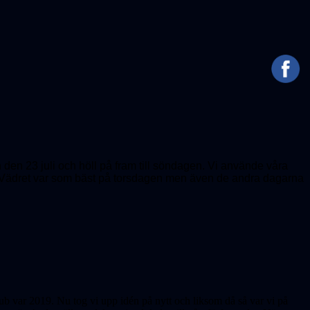
en 23 juli och höll på fram till söndagen. Vi använde våra
er. Vädret var som bäst på torsdagen men även de andra dagarna
ub var 2019. Nu tog vi upp idén på nytt och liksom då så var vi på