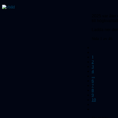
2025 var åter e
till högkvalita
Ladda ner de
Sida 1 av 46
1
2
3
4
...
6
7
8
9
10