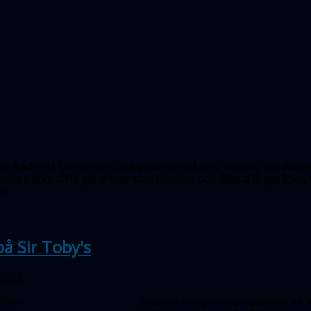
erkade vi i Limhamns trevliga hamnfest som började torsdagen d
teleskop som alltid genererar stort intresse och ibland långa kö
et.
på Sir Toby's
 2026
Senast vi arrangerade en astroquiz på p