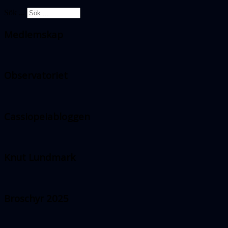
Sök ...
Medlemskap
Observatoriet
Cassiopeiabloggen
Knut Lundmark
Broschyr 2025