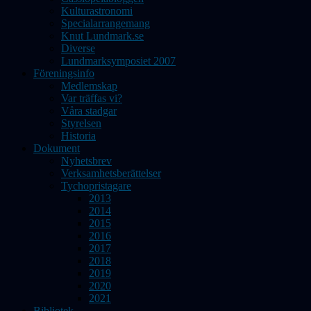
Kulturastronomi
Specialarrangemang
Knut Lundmark.se
Diverse
Lundmarksymposiet 2007
Föreningsinfo
Medlemskap
Var träffas vi?
Våra stadgar
Styrelsen
Historia
Dokument
Nyhetsbrev
Verksamhetsberättelser
Tychopristagare
2013
2014
2015
2016
2017
2018
2019
2020
2021
Bibliotek