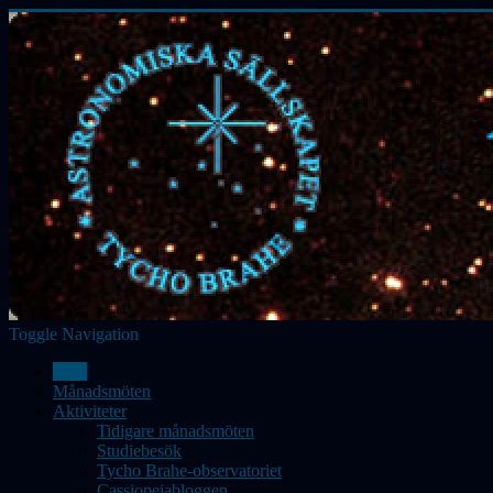
Toggle Navigation
Hem
Månadsmöten
Aktiviteter
Tidigare månadsmöten
Studiebesök
Tycho Brahe-observatoriet
Cassiopeiabloggen