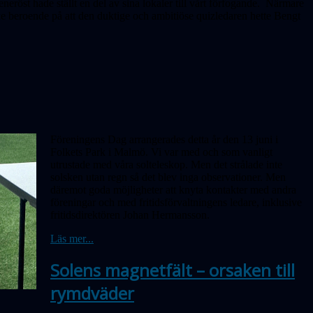
eröst hade ställt en del av sina lokaler till vårt förfogande. Närmare
 beroende på att den duktige och ambitiöse quizledaren hette Bengt
Föreningens Dag arrangerades detta år den 13 juni i
Folkets Park i Malmö. Vi var med och som vanligt
utrustade med våra solteleskop. Men det strålade inte
solsken utan regn så det blev inga obser­vationer. Men
däremot goda möjligheter att knyta kontakter med andra
föreningar och med fritidsförvaltningens ledare, inklusive
fritidsdirektören Johan Hermansson.
Läs mer...
Solens magnetfält – orsaken till
rymdväder