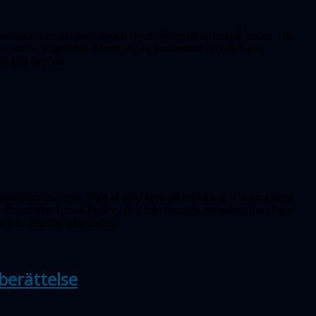
et mellan solens magnetism och rymdvädrets påverkan på jorden. Det
r av solens magnetfält. Med hjälp av matematiska modeller av
ändras över tid.
ötesförhandlingar. Men vi bjöd även på två bidrag från våra egna
rofotografen Tomas Jürisoo, dels från minneskonstnären Karl Palm.
och en finurlig frågetävling!
berättelse