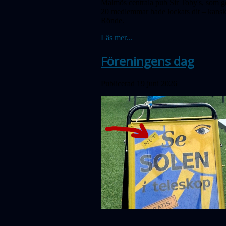
Malmös centrala pub Sir Toby's, som gen
20 medlemmar hade lockats dit – kanske
Rönde.
Läs mer...
Föreningens dag
Publicerad 19 juni 2026