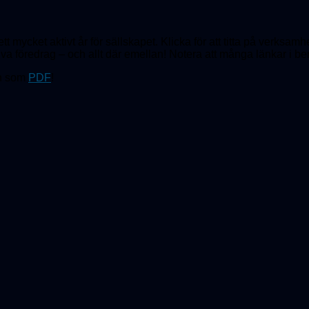
tt mycket aktivt år för sällskapet. Klicka för att titta på verksam
tiva föredrag – och allt där emellan! Notera att många länkar i berä
n som
PDF
!