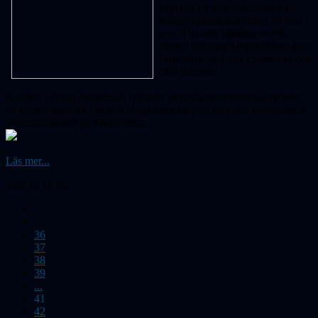
experter på ämnet och hade en
mängd spännande bilder att visa
upp. Tips om lämpliga webb-
platser bidrog till att publiken kom
hem både med nya kunskaper och
ökat intresse!
Kvällen i övrigt ägnades åt rykande aktuella astronomiska nyheter,
en presentation av vår nya blogg samt rapport från den ringformiga
solförmörkelsen på Maldiverna.
Läs mer...
Sida 41 av 46
36
37
38
39
...
41
42