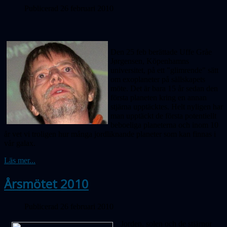
Publicerad 26 februari 2010
Den 25 feb berättade Uffe Gråe
Jørgensen, Köpenhamns
universitet, på ett "glimrende" sätt
om exoplaneter på sällskapets
möte. Det är bara 15 år sedan den
första planeten kring en annan
stjärna upptäcktes. Helt nyligen har
man upptäckt de första potentiellt
beboeliga planeterna och inom 10
år vet vi troligen hur många jordliknande planeter som kan finnas i
vår galax.
Läs mer...
Årsmötet 2010
Publicerad 26 februari 2010
Jorden, solen och de stjärnor