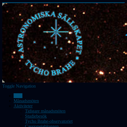
Toggle Navigation
Hem
Månadsmöten
Aktiviteter
Tidigare månadsmöten
Studiebesök
Tycho Brahe-observatoriet
Cassiopeiabloggen