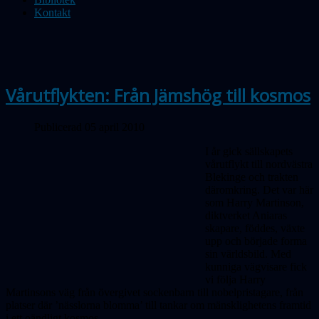
Kontakt
Vårutflykten: Från Jämshög till kosmos
Publicerad 05 april 2010
I år gick sällskapets
vårutflykt till nordvästra
Blekinge och trakten
däromkring. Det var här
som Harry Martinson,
diktverket Aniaras
skapare, föddes, växte
upp och började forma
sin världsbild. Med
kunniga vägvisare fick
vi följa Harry
Martinsons väg från övergivet sockenbarn till nobelpristagare, från
platser där ’nässlorna blomma’ till tankar om mänsklighetens framtid
i ett oändligt kosmos.