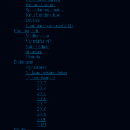
Kulturastronomi
Specialarrangemang
Knut Lundmark.se
Diverse
Lundmarksymposiet 2007
Föreningsinfo
Medlemskap
Var träffas vi?
Våra stadgar
Styrelsen
Historia
Dokument
Nyhetsbrev
Verksamhetsberättelser
Tychopristagare
2013
2014
2015
2016
2017
2018
2019
2020
2021
Bibliotek