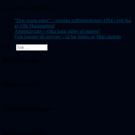
Populär Astronomi
”Den svarta solen” – svenska solförmörkelsen 1954 i nytt ljus
av Olle Hammarlund
Artemisavtalet – vilka lagar gäller på månen?
Från kanaler till strövare – så har bilden av Mars ändrats
Sök ...
Medlemskap
Observatoriet
Cassiopeiabloggen
Knut Lundmark