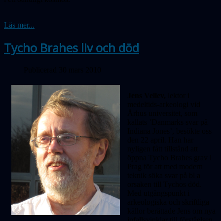
Läs mer...
Tycho Brahes liv och död
Publicerad 30 mars 2010
Jens Vellev,
lektor i
medeltids-arkeologi vid
Århus universitet, som
kallats ’Danmarks svar på
Indiana Jones’, besökte oss
den 22 april. Han har
nyligen fått tillstånd att
öppna Tycho Brahes grav i
Prag för att med modern
teknik söka svar på bl a
orsaken till Tychos död.
Med utgångspunkt i
arkeologiska och skriftliga
källor berättade Jens om nya
infallsvinklar till förståelsen