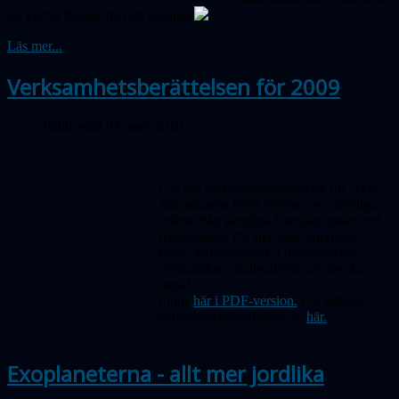
av Tycho Brahes liv och gärning.
Läs mer...
Verksamhetsberättelsen för 2009
Publicerad 07 mars 2010
Läs vår verksamhetsberättelse för 2009!
Sekreteraren Kjell Werner ger utförliga
referat från samtliga föredrag under året.
Redogörelse för alla våra aktiviteter
under astronomiåret. Observatoriets
verksamhet, studieutflykt och mycket
mera!
Finns
här i PDF-version.
För tidigare
verksamhetsberättelser, se
här.
Exoplaneterna - allt mer jordlika