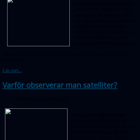
som vi ser på natthimlen ligger
alla i de yttre delarna av vår
egen galax, Vintergatan. Men
hur kan vi skapa oss en bild av
Vintergatan, som vi ju ser
’inifrån’? Nyligen disputerade
Anna S. Árnadóttir
gav oss
svaret på årsmötet den 25 mars.
Dessutom var det årsmötesförhandlingar med redogörelser och
styrelseval....
Läs mer...
Varför observerar man satelliter?
Publicerad 13 januari 2010
Civilingenjör
Björn Gimle,
Stockholm
,
berättade den 28
januari om satelliter av olika slag
och om observationer av dem.
Björn är en av landets främsta