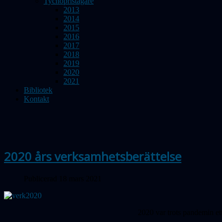
Tychopristagare
2013
2014
2015
2016
2017
2018
2019
2020
2021
Bibliotek
Kontakt
2020 års verksamhetsberättelse
Publicerad 18 mars 2021
2020 var trots pandemin ett 