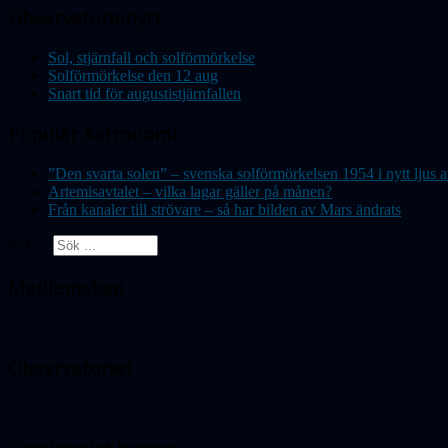
Observatorienytt
Sol, stjärnfall och solförmörkelse
Solförmörkelse den 12 aug
Snart tid för augustistjärnfallen
Populär Astronomi
”Den svarta solen” – svenska solförmörkelsen 1954 i nytt lju
Artemisavtalet – vilka lagar gäller på månen?
Från kanaler till strövare – så har bilden av Mars ändrats
Sök ...
Medlemskap
Observatoriet