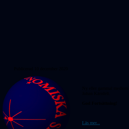
Publicerad 10 december 2020
Ny eller gammal medlem? 
Johan Kärnfelt.
God Fortsättning!
Läs mer...