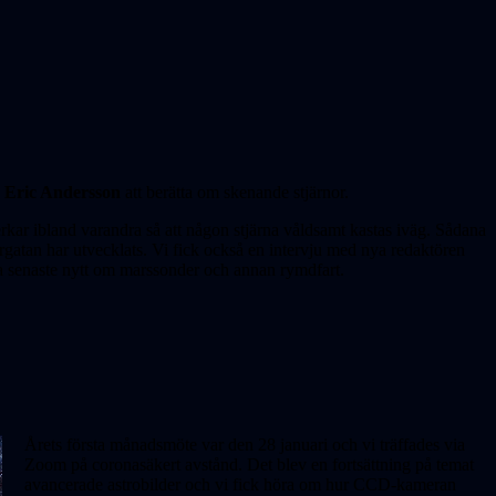
d
Eric Andersson
att berätta om skenande stjärnor.
erkar ibland varandra så att någon stjärna våldsamt kastas iväg. Sådana
rgatan har utvecklats. Vi fick också en intervju med nya redaktören
a senaste nytt om marssonder och annan rymdfart.
Årets första månadsmöte var den 28 januari och vi träffades via
Zoom på coronasäkert avstånd. Det blev en fort­sättning på temat
avancerade astrobilder och vi fick höra om hur CCD-kameran