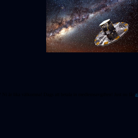
Ni är lika välkomna! Dags att betala in medlemsavgiften! Just nu får
a