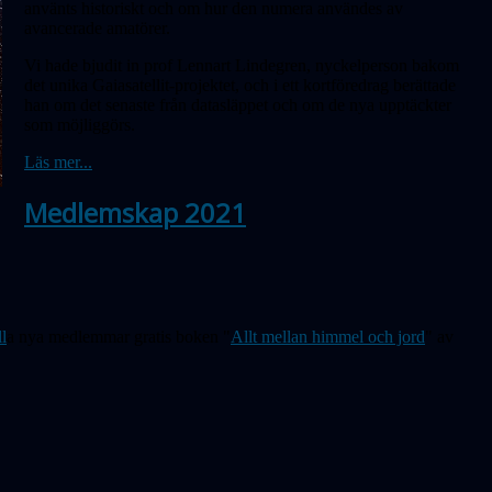
använts historiskt och om hur den numera användes av
avancerade amatörer.
Vi hade bjudit in prof Lennart Lindegren, nyckelperson bakom
det unika Gaiasatellit-projektet, och i ett kortföredrag berättade
han om det senaste från datasläppet och om de nya upptäckter
som möjliggörs.
Läs mer...
Medlemskap 2021
ll
a nya medlemmar gratis boken "
Allt mellan himmel och jord
" av