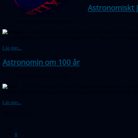
Astronomiskt 
Publicerad 09 december 2020
Årets sista möte den 3 december hade formen av ett lite
som vanligt bjudit in experter som hjälpte oss att svara på hur Betelge
Läs mer...
Astronomin om 100 år
Publicerad 19 oktober 2020
Den 29 okt hade vi ett mera ordinarie månadsmöte – fast på
100 år". Det blev en hisnande resa i framtida astronomiska äventyr. 
Läs mer...
Sida 13 av 46
8