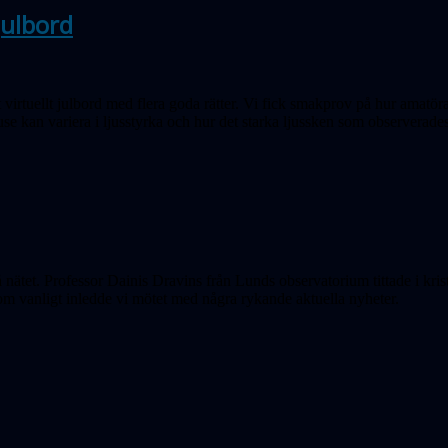
julbord
t virtuellt julbord med flera goda rätter. Vi fick smakprov på hur amatö
use kan variera i ljusstyrka och hur det starka ljussken som observerade
 nätet. Professor Dainis Dravins från Lunds observatorium tittade i k
Som vanligt inledde vi mötet med några rykande aktuella nyheter.