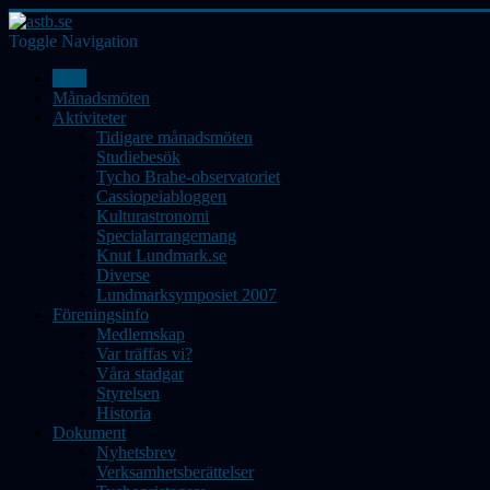
Toggle Navigation
Hem
Månadsmöten
Aktiviteter
Tidigare månadsmöten
Studiebesök
Tycho Brahe-observatoriet
Cassiopeiabloggen
Kulturastronomi
Specialarrangemang
Knut Lundmark.se
Diverse
Lundmarksymposiet 2007
Föreningsinfo
Medlemskap
Var träffas vi?
Våra stadgar
Styrelsen
Historia
Dokument
Nyhetsbrev
Verksamhetsberättelser