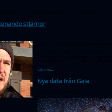
stprojekt till högkvalitativa föredrag – och allt där emellan!
kenande stjärnor
1
Till zoommötet den 25 feb bjöd vi in doktoran
Stjärnor föds nästan alltid tillsammans och påv
s k skenstjärnor har konsekvenser för hur Vinte
för "Populär Astronomi", Katrin Ros, samt hör
Läs mer...
Nya data från Gaia
Publicerad 18 januari 2021