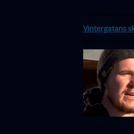
Allt ifrån barn- och gymnasi
Vintergatans s
Publicerad 28 februari 202